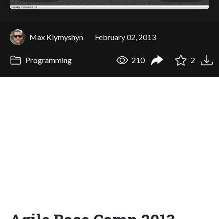
Max Klymyshyn
February 02, 2013
Programming
210
2