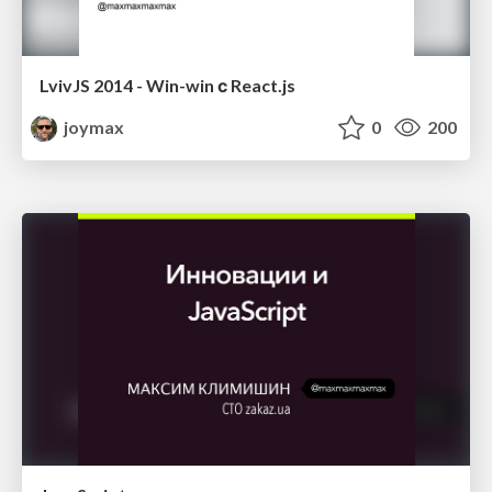
LvivJS 2014 - Win-win с React.js
joymax
0
200