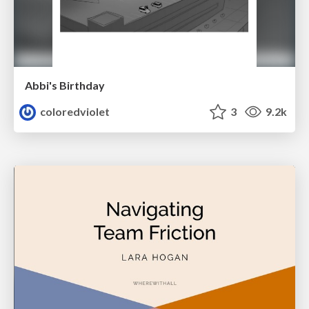
Abbi's Birthday
coloredviolet
3
9.2k