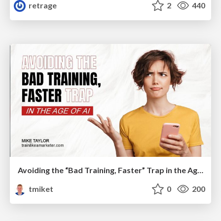
retrage
2
440
Avoiding the “Bad Training, Faster” Trap in the Age of AI
tmiket
0
200