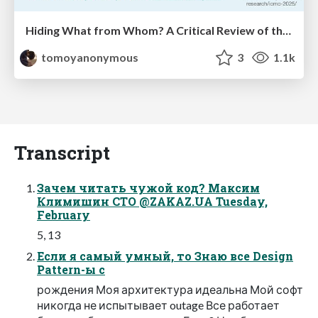
Hiding What from Whom? A Critical Review of the History of Programming languages for Music
tomoyanonymous
3
1.1k
Transcript
Зачем читать чужой код? Максим
Климишин CTO @ZAKAZ.UA Tuesday,
February
5, 13
Если я самый умный, то Знаю все Design
Pattern-ы с
рождения Моя архитектура идеальна Мой софт
никогда не испытывает outage Все работает