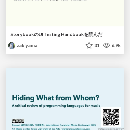
StorybookのUI Testing Handbookを読んだ
zakiyama
31
6.9k