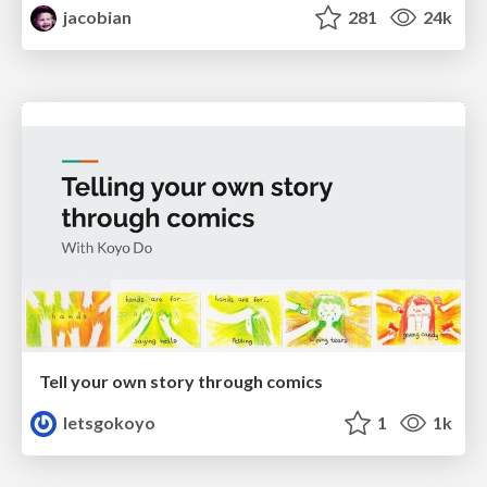
jacobian
281
24k
Tell your own story through comics
letsgokoyo
1
1k