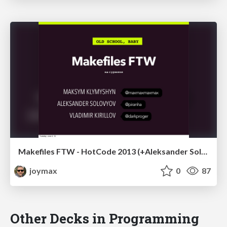
Makefiles FTW - HotCode 2013 (+Aleksander Solovyov and Vladimir Kirillov)
joymax
0
87
Other Decks in Programming