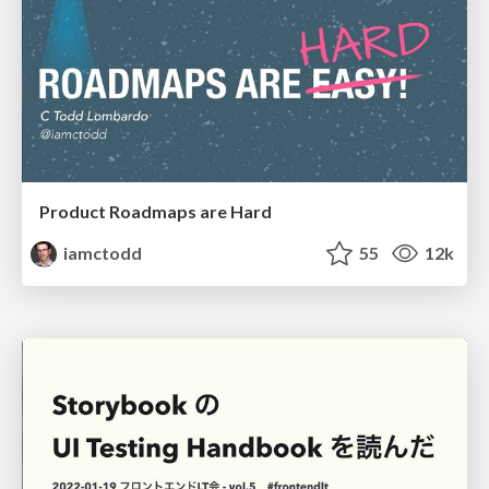
Product Roadmaps are Hard
iamctodd
55
12k