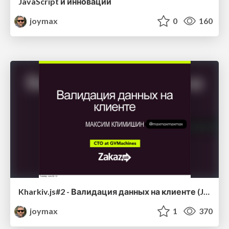
JavaScript и инновации
joymax
0
160
Kharkiv.js#2 - Валидация данных на клиенте (JavaScript)
joymax
1
370