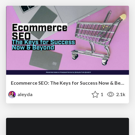
Ecommerce SEO: The Keys for Success Now & Beyond - #SERPConf2024
aleyda
1
2.1k