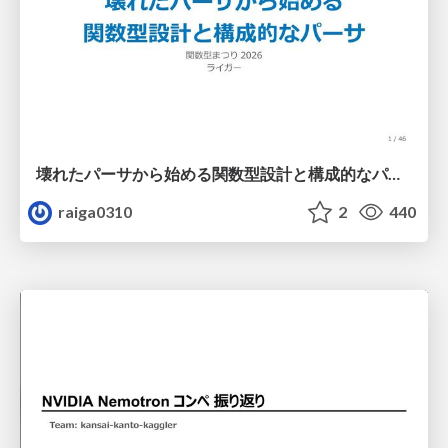
壊れたパーサから始める関数型設計と構成的なパーサ #fp_matsuri
raiga0310
2
440