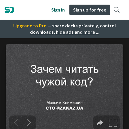
Sign in
Sign up for free
Upgrade to Pro
— share decks privately, control
downloads, hide ads and more …