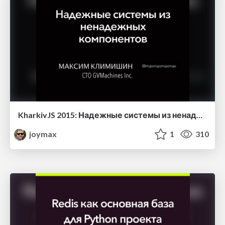
KharkivJS 2015: Надежные системы из ненадежных компонент
joymax
1
310