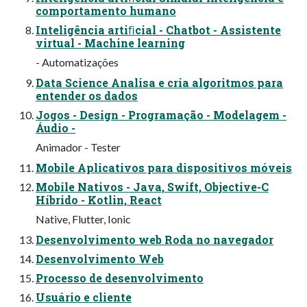
comportamento humano
Inteligência artiﬁcial - Chatbot - Assistente
virtual - Machine learning
- Automatizações
Data Science Analisa e cria algoritmos para
entender os dados
Jogos - Design - Programação - Modelagem -
Áudio -
Animador - Tester
Mobile Aplicativos para dispositivos móveis
Mobile Nativos - Java, Swift, Objective-C
Híbrido - Kotlin, React
Native, Flutter, Ionic
Desenvolvimento web Roda no navegador
Desenvolvimento Web
Processo de desenvolvimento
Usuário e cliente