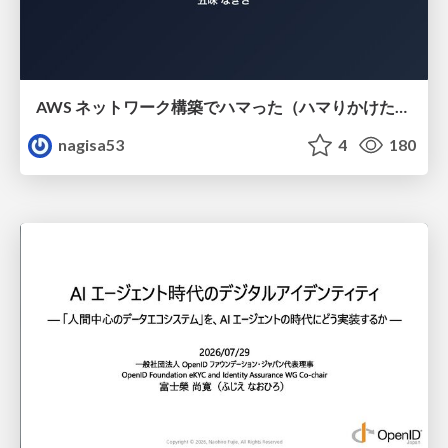
AWS ネットワーク構築でハマった（ハマりかけた） 5選とそこから得た教訓
nagisa53
4
180