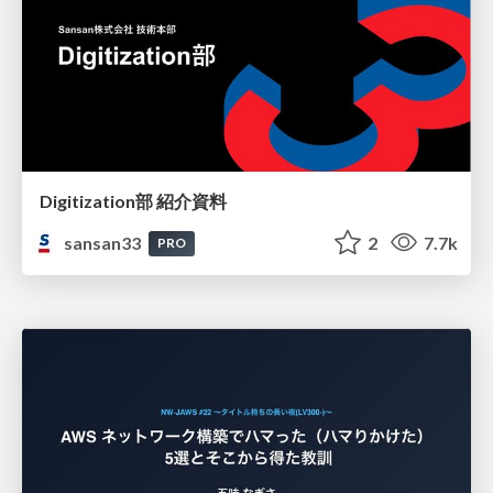
Digitization部 紹介資料
sansan33
2
7.7k
PRO