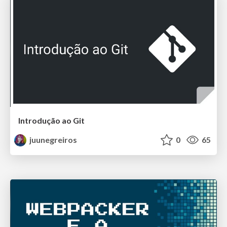
Introdução ao Git
juunegreiros
0
65