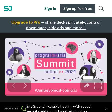
Sign in
Sign up for free
Upgrade to Pro
— share decks privately, control
downloads, hide ads and more …
SiteGround - Reliable hosting with speed,
·
→
SPONSORED
security, and support you can count on.