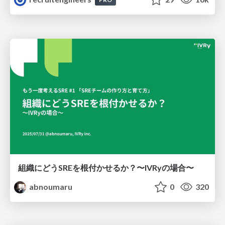
組織にどうSREを根付かせるか？〜IVRyの場合〜
abnoumaru
0
320