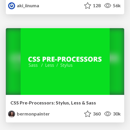
aki_iinuma
128
56k
CSS Pre-Processors: Stylus, Less & Sass
bermonpainter
360
30k