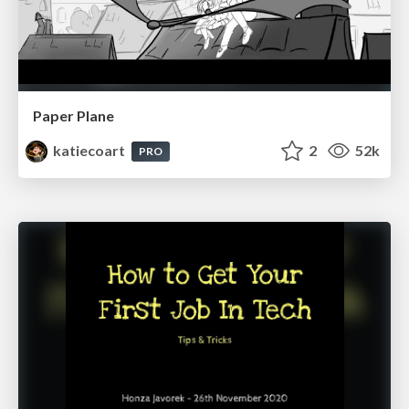
Paper Plane
katiecoart
2
52k
PRO