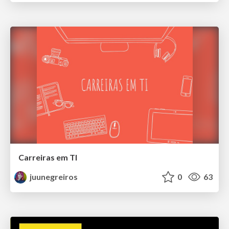
Carreiras em TI
juunegreiros
0
63