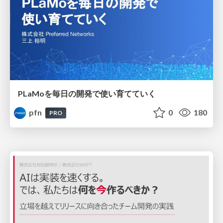
PLaMoを毎日の開発で使い育てていく
pfn
0
180
PRO