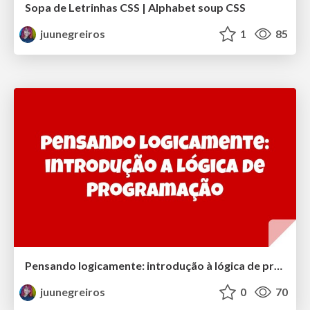
Sopa de Letrinhas CSS | Alphabet soup CSS
juunegreiros
1
85
Pensando logicamente: introdução à lógica de programação | Thinking logically: introduction to programming logic
juunegreiros
0
70