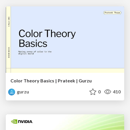
Color Theory Basics | Prateek | Gurzu
gurzu
0
410