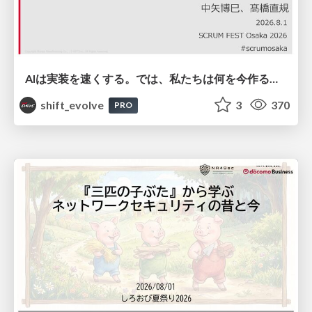
AIは実装を速くする。では、私たちは何を今作るべきか？－立場を越えてリリースに向き合ったチーム開発の実践 / 20260801 Hiromi Nakaya and Naoki Takahashi
shift_evolve
3
370
PRO