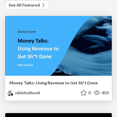
See All Featured
Money Talks: Using Revenue to Get Sh*t Done
nikkihalliwell
0
450