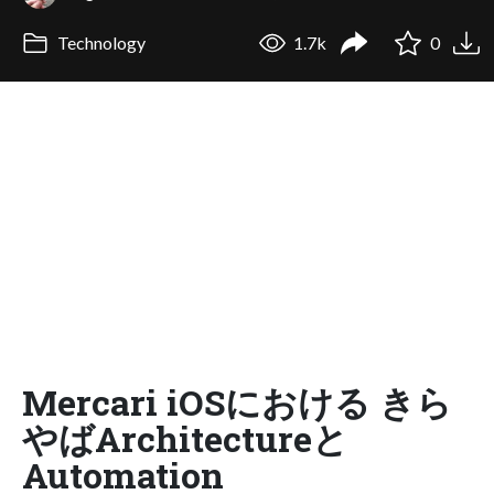
Technology
1.7k
0
Mercari iOSにおける きら
やばArchitectureと
Automation