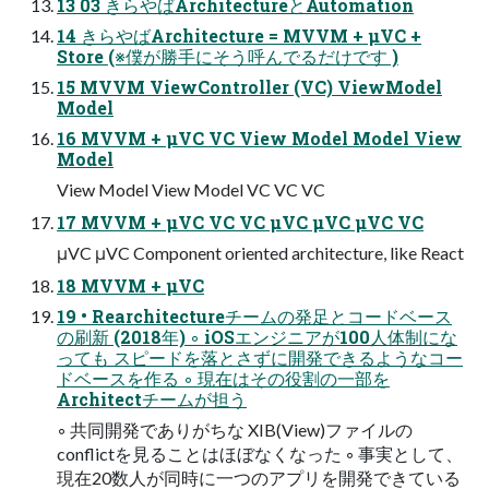
13 03 きらやばArchitectureとAutomation
14 きらやばArchitecture = MVVM + μVC +
Store (※僕が勝手にそう呼んでるだけです )
15 MVVM ViewController (VC) ViewModel
Model
16 MVVM + μVC VC View Model Model View
Model
View Model View Model VC VC VC
17 MVVM + μVC VC VC μVC μVC μVC VC
μVC μVC Component oriented architecture, like React
18 MVVM + μVC
19 • Rearchitectureチームの発足とコードベース
の刷新 (2018年) ◦ iOSエンジニアが100人体制にな
っても スピードを落とさずに開発できるようなコー
ドベースを作る ◦ 現在はその役割の一部を
Architectチームが担う
◦ 共同開発でありがちな XIB(View)ファイルの
conflictを見ることはほぼなくなった ◦ 事実として、
現在20数人が同時に一つのアプリを開発できている