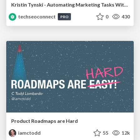
Kristin Tynski - Automating Marketing Tasks With AI
techseoconnect
0
430
PRO
Product Roadmaps are Hard
iamctodd
55
12k