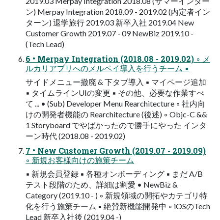
2019.03 Merpay Integration 2018.08 (サマーインター
ン) Merpay Integration 2018.09 - 2019.02 (内定者イン
ターン) 退学旅行 2019.03 新卒入社 2019.04 New
Customer Growth 2019.07 - 09 NewBiz 2019.10 -
(Tech Lead)
6 • Merpay Integration (2018.08 - 2019.02) ◦ メ
ルカリアプリへのメルペイ導入を行うチーム ▪
サイドメニュー撤廃 & 下タブ導入 ▪ マイページ追加
▪ タイムラインUIの変更 ▪ その他、必要な作業すべ
て ... • (Sub) Developer Menu Rearchitecture ◦ 社内向
けの開発者機能の Rearchitecture (後述) ◦ Objc-C &&
1 Storyboard でやばかったので勝手にやった インタ
ーン時代 (2018.08 - 2019.02)
7 • New Customer Growth (2019.07 - 2019.09)
◦ 新規お客様向けの施策チーム
▪ 新規会員登録 ▪ 各種オンボーディング ▪ まだ A/B
テスト段階のため、詳細は割愛 • NewBiz &
Category (2019.10 - ) ◦ 新規領域の開拓やカテゴリ特
化を行う施策チーム ▪ 絶賛新機能開発中 ◦ iOSのTech
Lead 新卒入社後 (2019.04 -)