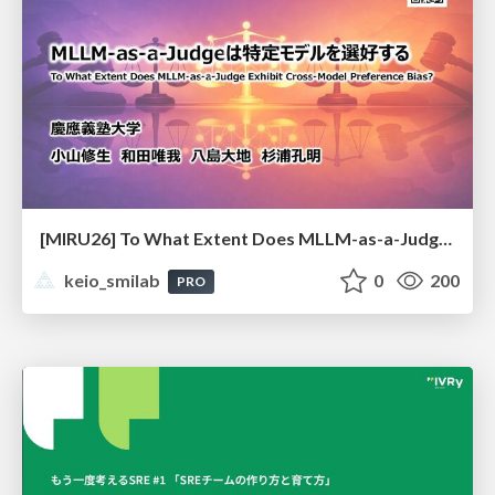
[MIRU26] To What Extent Does MLLM-as-a-Judge Exhibit Cross-Model Preference Bias?
keio_smilab
0
200
PRO