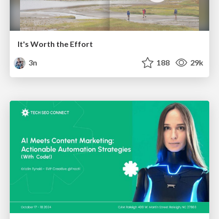
It's Worth the Effort
3n
188
29k