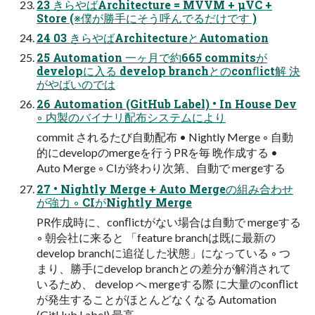
23 きらやばArchitecture = MVVM + μVC +
Store (※僕が勝手にそう呼んでるだけです )
24 03 きらやばArchitectureとAutomation
25 Automation 一ヶ月で約665 commitsが
developに入る develop branchとのconﬂict解 決
がやばいのでは
26 Automation (GitHub Label) • In House Dev
◦ 内製のバイナリ配布システムにより
commit されるたび自動配布 • Nightly Merge ◦ 自動
的にdevelopのmergeを行うPRを毎 晩作成する •
Auto Merge ◦ CIが終わり次第、自動で mergeする
27 • Nightly Merge + Auto Mergeの組み合わせ
が強力 ◦ CIがNightly Merge
PR作成時に、conﬂictがない場合は自動で mergeする
◦ 朝会社に来ると 「feature branchは既に最新の
develop branchに追従した状態」になっている ◦ つ
まり、勝手にdevelop branchとの差分が解消されて
いるため、 develop へ mergeする際 に大量のconﬂict
が発生することがほとんどなくなる Automation
(GitHub Label) 最高