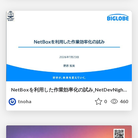
NetBoxを利用した作業効率化の試み_NetDevNight4
tnoha
0
460