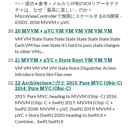
=> ✅成功 • 参考 ◦ メルカリJP初のiOSリアーキテク
チャは、なぜ「最高に楽しい」のか ◦
MicroViewControllerで無限にスケールするiOS開発 -
iOSDC 2018 MVVM + μVC
20 MVVM + μVC VM VM VM VM VM VM
VM VM State State State State State State State State
Each VM has own State It’s hard to pass state changes
to other VMs...
21 MVVM + μVC + Store Root VM VM VM
VM VM VM VM VM State Store Dispatcher Action
Introduce Store like Flux own
22 Architectureの歴史 2013: Pure MVC (Objc-C)
2014: Pure MVC (Objc-C)
2015: Pure MVC, heading to MVVM (Objc-C) 2016:
MVVM (Objc-C + Swift) 2017: MVVM (Objc-C +
Swift) 2018: MVVM + μVC (Swift) 2019: MVVM +
μVC + Store (Swift) 2020: heading to SwiftUI +
Combine… Swift SwiftUI