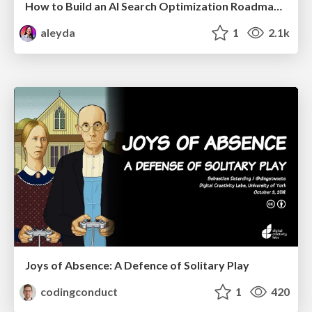
How to Build an AI Search Optimization Roadmap - Criteria and Steps to Take #SEOIRL
aleyda
1
2.1k
Joys of Absence: A Defence of Solitary Play
codingconduct
1
420