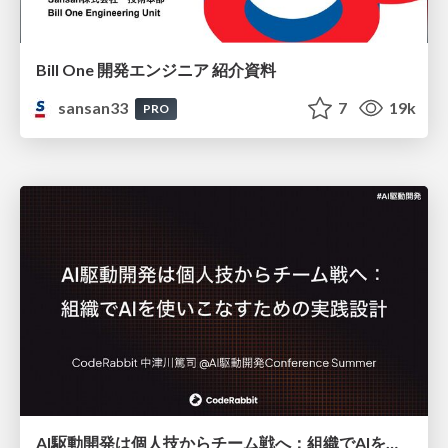
Bill One 開発エンジニア 紹介資料
sansan33
7
19k
PRO
AI駆動開発は個人技からチーム戦へ：組織でAIを使いこなすための実践設計