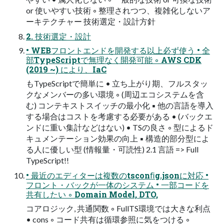
or 使いやすい技術 ◦ 整理されつつ、複雑化しないア
ーキテクチャー 技術選定・設計方針
2. 技術選定・設計
• WEBフロントエンドを開発する以上必ず使う • 全
部TypeScriptで無理なく開発可能 ◦ AWS CDK
(2019 ~) により、IaC
もTypeScriptで簡単に • 立ち上がり期、フルスタッ
クなメンバーの多い環境 ◦ (周辺エコシステムを含
む) コンテキストスイッチの最小化 ▪ 他の言語を導入
する場合はコストを考慮する必要がある • (バックエ
ンドに重い集計などはない) • TSの良さ ◦ 型によるド
キュメンテーション効果の向上 ▪ 構造的部分型によ
る人に優しい型 (情報量・可読性) 2.1 言語 => Full
TypeScript!!
• 最近のエディターは複数のtsconﬁg.jsonに対応 •
フロント・バックが一体のシステム • 一部コードを
共有したい ◦ Domain Model, DTO,
コアロジック, 共通関数 ◦ FullTS環境では大きな利点
• cons ◦ コード共有は循環参照に気をつける ◦