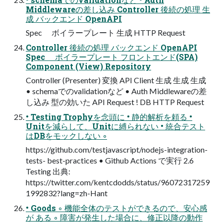
Middlewareの差し込み Controller 後続の処理 生
成 バックエンド OpenAPI
Spec ボイラープレート 生成 HTTP Request
Controller 後続の処理 バックエンド OpenAPI
Spec ボイラープレート フロントエンド(SPA)
Component (View) Repository
Controller (Presenter) 変換 API Client 生成 生成 生成
• schemaでのvalidationなど • Auth Middlewareの差
し込み 型の効いた API Request ! DB HTTP Request
• Testing Trophyを念頭に • 静的解析を頼る •
Unitを減らして、Unitに縛られない • 統合テスト
はDBをモックしない ◦
https://github.com/testjavascript/nodejs-integration-
tests- best-practices • Github Actions で実行 2.6
Testing 出典:
https://twitter.com/kentcdodds/status/96072317259
1992832?lang=zh-Hant
• Goods ◦ 機能全体のテストができるので、安心感
が ある ◦ 障害が発生した場合に、修正以降の動作