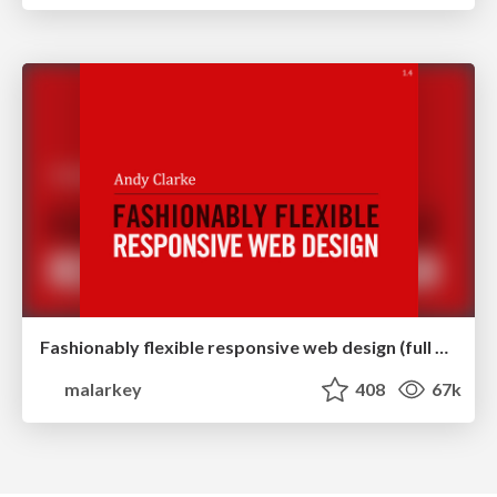
Fashionably flexible responsive web design (full day workshop)
malarkey
408
67k