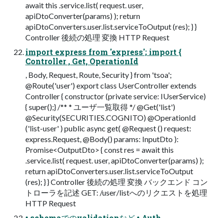
await this .service.list( request. user,
apiDtoConverter(params) ); return
apiDtoConverters.user.list.serviceToOutput (res); } }
Controller 後続の処理 変換 HTTP Request
import express from 'express'; import {
Controller , Get, OperationId
, Body, Request, Route, Security } from 'tsoa';
@Route('user') export class UserController extends
Controller { constructor (private service: IUserService)
{ super();} /** * ユーザ一覧取得 */ @Get('list')
@Security(SECURITIES.COGNITO) @OperationId
('list-user' ) public async get( @Request () request:
express.Request, @Body() params: InputDto ):
Promise<OutputDto> { const res = await this
.service.list( request. user, apiDtoConverter(params) );
return apiDtoConverters.user.list.serviceToOutput
(res); } } Controller 後続の処理 変換 バックエンド コン
トローラを記述 GET: /user/listへのリクエストを処理
HTTP Request
• schemaでのvalidationなど • Auth