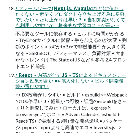
• フレームワーク(Next.js, Angularなど)に依存し
たくない ◦ 素早くプロダクトを立ち上げる為に身軽
でいたい ◦ たち上がりは早い？ ▪ 当初知識がなくて
も利用しやすいが、将来的な学習コストが高い ◦
不必要なツールに依存する ▪ ビルドに時間がかかる
▪ TryErrorサイクルに影響 ▪ 手を加えるのが大変 • 判
断のポイント ◦ toCかtoBかで非機能要件が大きく異
なる ▪ SSR(SEO)、パフォーマンス、負荷対策 • 大ま
かなトレンドは The State of JS などを参考 2.4 フロン
トエンド 前提
• React ◦ 内部が全てJS ◦ TSによるドキュメンテー
ション効果が高い => 属人化しない ◦ ビルド開発環
境が選びやすい
=> DX改善がしやすい • ビルド ◦ esbuild <= Webpack
の100倍早い !! ▪ 軽量かつ可換 ▪ 話題のesbuildをさっ
くりと調査してみた ◦ ローカルは、expressと
browsersyncでホスト ▪ Advent Calender: esbuild +
React(TS) で実現する超軽量な開発環境 • パッケー
ジ: pnpm <= npm よりも高速でエコ • Inversify.js =>