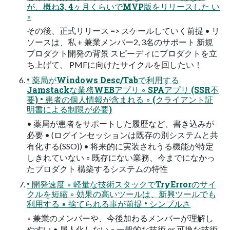
が、概ね3, 4ヶ月くらいでMVP版をリリースした い
◦
その後、正式リリース => スケールしていく前提 • リ
ソースは、私 + 兼業メンバー2, 3名のサポート 新規
プロダクト開発の背景 スピーディにプロダクトを立
ち上げて、 PMFに向けたサイクルを回したい！
• 薬局がWindows Desc/Tabで利用する
Jamstackな業務WEBアプリ ◦ SPAアプリ (SSR不
要) • 患者の個人情報が含まれる ◦ (クライアント証
明書による制限が必要)
• 薬局が患者をサポートした履歴など、書き込みが
必要 • (ログインセッションは既存の別システムと共
有化する(SSO)) • 将来的に実装されうる機能が特定
しきれていない ◦ 既存にない業務、今までになかっ
たプロダクト 構築するシステムの特性
• 開発速度 ◦ 軽量な技術スタックでTryErrorのサイ
クルを短縮 ◦ 効果の高いツールは、新興ツールでも
利用する ▪ 捨てられる事が前提 • シンプルさ
◦ 兼業のメンバーや、今後加わるメンバーが理解し
やすい • 属人化しない ◦ 一般的な技術 or 可換な技術