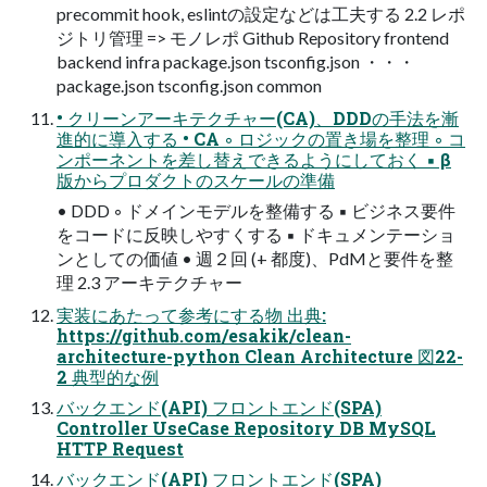
precommit hook, eslintの設定などは工夫する 2.2 レポ
ジトリ管理 => モノレポ Github Repository frontend
backend infra package.json tsconfig.json ・・・
package.json tsconfig.json common
• クリーンアーキテクチャー(CA)、DDDの手法を漸
進的に導入する • CA ◦ ロジックの置き場を整理 ◦ コ
ンポーネントを差し替えできるようにしておく ▪ β
版からプロダクトのスケールの準備
• DDD ◦ ドメインモデルを整備する ▪ ビジネス要件
をコードに反映しやすくする ▪ ドキュメンテーショ
ンとしての価値 • 週２回 (+ 都度)、PdMと要件を整
理 2.3 アーキテクチャー
実装にあたって参考にする物 出典:
https://github.com/esakik/clean-
architecture-python Clean Architecture 図22-
2 典型的な例
バックエンド(API) フロントエンド(SPA)
Controller UseCase Repository DB MySQL
HTTP Request
バックエンド(API) フロントエンド(SPA)