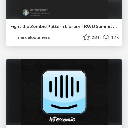
Fight the Zombie Pattern Library - RWD Summit 2016
marcelosomers
234
17k