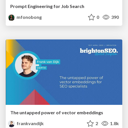
Prompt Engineering for Job Search
mfonobong
0
390
The untapped power of vector embeddings
frankvandijk
2
1.8k