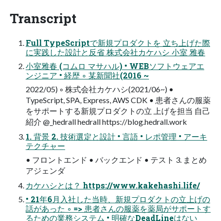
Transcript
Full TypeScriptで新規プロダクトを 立ち上げた際
に実践した設計と反省 株式会社カケハシ 小室 雅春
小室雅春 (コムロ マサハル) • WEBソフトウェアエ
ンジニア • 経歴 ◦ 某新聞社(2016 ~
2022/05) ◦ 株式会社カケハシ(2021/06~) •
TypeScript, SPA, Express, AWS CDK • 患者さんの服薬
をサポートする新規プロダクトの立 上げを担当 自己
紹介 @_hedrall hedrall https://blog.hedrall.work
1. 背景 2. 技術選定と設計 • 言語 • レポ管理 • アーキ
テクチャー
• フロントエンド • バックエンド • テスト 3. まとめ
アジェンダ
カケハシとは？ https://www.kakehashi.life/
• 21年6月入社した当時、新規プロダクトの立上げの
話があった ◦ => 患者さんの服薬を薬局がサポートす
るための業務システム • 明確なDeadLineはない