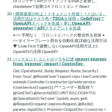
DIコンテナ ◦ APIクライアントをstabと差替し、
standaloneで起動 2.4 フロントエンド React
• 開発速度の向上！ドキュメント作成！ • とはいえ、
活用方法は十人十色 • TSOAを採用 ◦ CodeFirstで
OpenAPIスペックを生成 ◦ 更にOpenAPI-
generatorでAPIクライアントを生成
• => 手間なく、フロントとバックの整合性を担保 •
=> ボイラープレート部分を自動生成 詳細な活用方法
▼ Code Firstで疲弊しないOpenAPI活用方法 2.5
OpenAPIの活用 OpenAPI
バックエンド コントローラを記述 import express
from 'express'; import { Controller ,
Get, OperationId , Body, Request, Route, Security }
from 'tsoa'; @Route('user') export class UserController
extends Controller { constructor (private service:
IUserService) { super();} /** * ユーザ一覧取得 */
@Get('list') @Security(SECURITIES.COGNITO)
@OperationId ('list-user' ) public async get(
@Request() request: express.Request, @Body()
params: InputDto ): Promise<OutputDto> { const res =