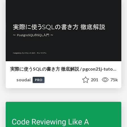
実際に使うSQLの書き方 徹底解説 / pgcon21j-tutorial
soudai
201
75k
PRO