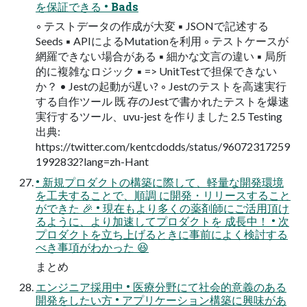
を保証できる • Bads
◦ テストデータの作成が大変 ▪ JSONで記述する
Seeds ▪ APIによるMutationを利用 ◦ テストケースが
網羅できない場合がある ▪ 細かな文言の違い ▪ 局所
的に複雑なロジック ▪ => UnitTestで担保できない
か？ • Jestの起動が遅い? ◦ Jestのテストを高速実行
する自作ツール 既 存のJestで書かれたテストを爆速
実行するツール、uvu-jest を作りました 2.5 Testing
出典:
https://twitter.com/kentcdodds/status/96072317259
1992832?lang=zh-Hant
• 新規プロダクトの構築に際して、軽量な開発環境
を工夫することで、順調 に開発・リリースすること
ができた 🎉 • 現在もより多くの薬剤師にご活用頂け
るように、より加速してプロダクトを 成長中！ • 次
プロダクトを立ち上げるときに事前によく検討する
べき事項がわかった 😆
まとめ
エンジニア採用中 • 医療分野にて社会的意義のある
開発をしたい方 • アプリケーション構築に興味があ