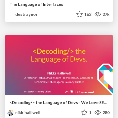
The Language of Interfaces
destraynor
162
27k
<Decoding/> the Language of Devs - We Love SEO 2024
nikkihalliwell
1
280