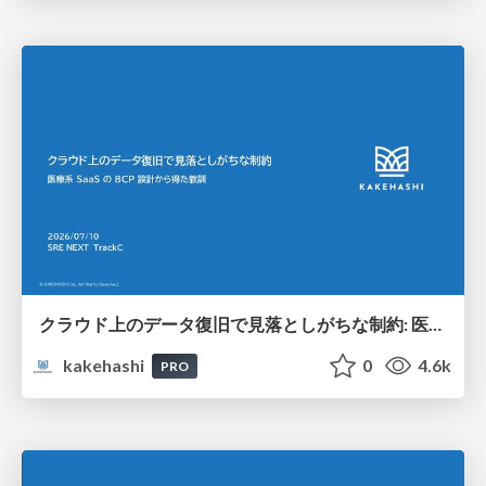
クラウド上のデータ復旧で見落としがちな制約: 医療系 SaaS の BCP 設計から得た教訓
kakehashi
0
4.6k
PRO