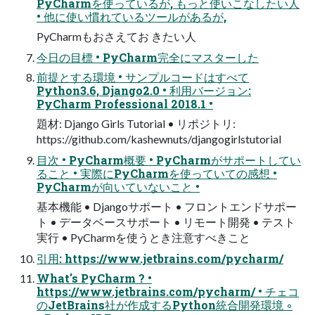
PyCharmを使っているが, もっと使いこなしたい人
• 他に使い慣れているツールがあるが,
PyCharmもおさえてお きたい人
今日の目標 • PyCharm完全にマスターした
前提とする環境 • サンプルコードはすべて
Python3.6, Django2.0 • 利用バージョン:
PyCharm Professional 2018.1 •
題材: Django Girls Tutorial • リポジトリ:
https://github.com/kashewnuts/djangogirlstutorial
目次 • PyCharm概要 • PyCharmがサポートしてい
ること • 実際にPyCharmを使っていての感想 •
PyCharmが向いていないこと •
基本機能 • Djangoサポート • フロントエンドサポー
ト • データベースサポート • リモート開発 • テスト
実行 • PyCharmを使うとき注意すべきこと
引用: https://www.jetbrains.com/pycharm/
What's PyCharm ? •
https://www.jetbrains.com/pycharm/ • チェコ
のJetBrains社が作成するPython統合開発環境 ◦