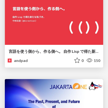
言語を使う側から、作る側へ。 自作 Lisp で得た新たな気づき。
andpad
0
150