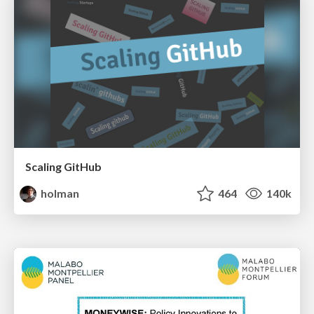
Scaling GitHub
holman
464
140k