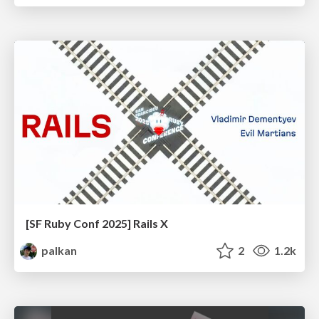
[SF Ruby Conf 2025] Rails X
palkan
2
1.2k