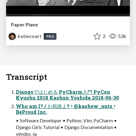
Paper Plane
katiecoart
2
52k
PRO
Transcript
Djangoではじめる PyCharm入門 PyCon
Kyushu 2018 Kashun Yoshida 2018-06-30
Who am I? / お前誰よ? • @kashew_nuts •
BeProud Inc.
• Software Developer • Python, Vim, PyCharm •
Django Girls Tutorial • Django Documentation •
vimdoc-ja