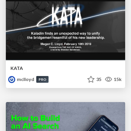
KATA
mclloyd
35
15k
PRO