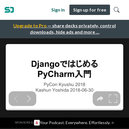
Sign in
Sign up for free
Upgrade to Pro
— share decks privately, control
downloads, hide ads and more …
·
Your Podcast. Everywhere. Effortlessly.
→
SPONSORED