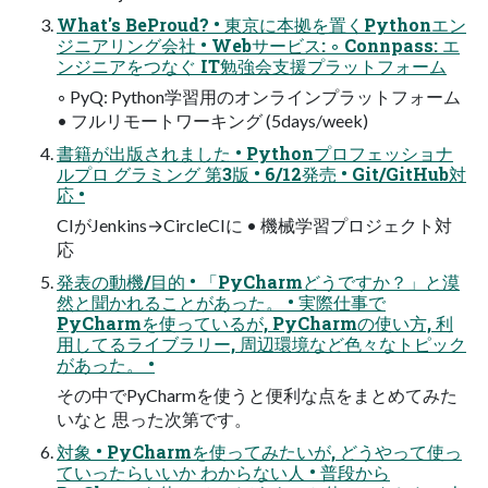
What's BeProud? • 東京に本拠を置くPythonエン
ジニアリング会社 • Webサービス: ◦ Connpass: エ
ンジニアをつなぐ IT勉強会支援プラットフォーム
◦ PyQ: Python学習用のオンラインプラットフォーム
• フルリモートワーキング (5days/week)
書籍が出版されました • Pythonプロフェッショナ
ルプロ グラミング 第3版 • 6/12発売 • Git/GitHub対
応 •
CIがJenkins→CircleCIに • 機械学習プロジェクト対
応
発表の動機/目的 • 「PyCharmどうですか？」と漠
然と聞かれることがあった。 • 実際仕事で
PyCharmを使っているが, PyCharmの使い方, 利
用してるライブラリー, 周辺環境など色々なトピック
があった。 •
その中でPyCharmを使うと便利な点をまとめてみた
いなと 思った次第です。
対象 • PyCharmを使ってみたいが, どうやって使っ
ていったらいいか わからない人 • 普段から