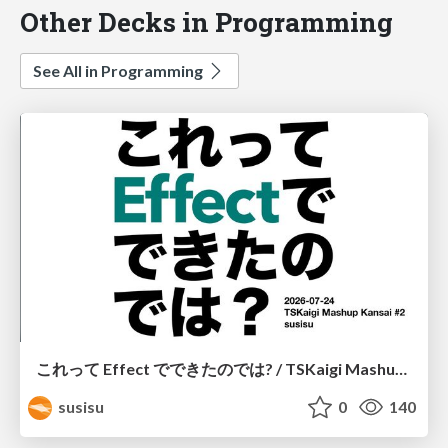
Other Decks in Programming
See All in Programming
これって Effect でできたのでは? / TSKaigi Mashup Kansai #2
susisu
0
140