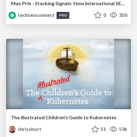
Max Prin - Stacking Signals: How International SEO Comes Together (And Falls Apart)
techseoconnect
0
350
PRO
The Illustrated Children's Guide to Kubernetes
chrisshort
51
53k