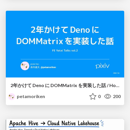
2年かけて Deno に DOMMatrix を実装した話 / How I implemented DOMMatrix in Deno over two years
petamoriken
0
200