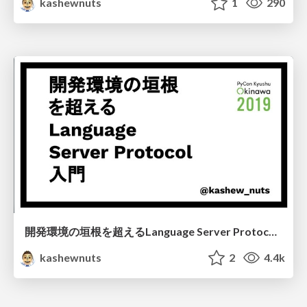
kashewnuts
1
290
開発環境の垣根を超えるLanguage Server Protocol入門 / Introduction to Language Server Protocol beyond the boundaries of the development environment
kashewnuts
2
4.4k