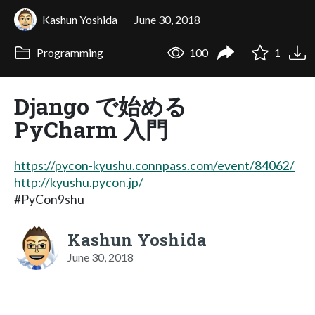
Kashun Yoshida
June 30, 2018
Programming
100
1
Django で始める
PyCharm 入門
https://pycon-kyushu.connpass.com/event/84062/
http://kyushu.pycon.jp/
#PyCon9shu
Kashun Yoshida
June 30, 2018