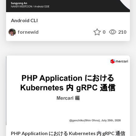
Android CLI
fornewid
0
210
PHP Application における Kubernetes 内 gRPC 通信