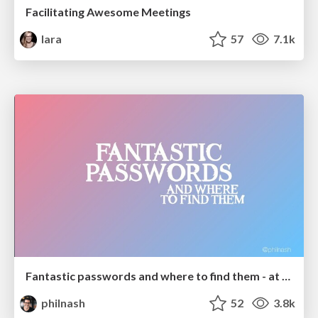
Facilitating Awesome Meetings
lara
57
7.1k
Fantastic passwords and where to find them - at NoRuKo
philnash
52
3.8k