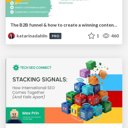
The B2B funnel & how to create a winning content strategy
katarinadahlin
1
460
PRO