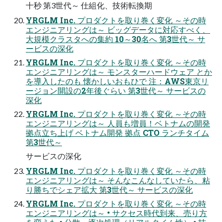
十秒 第3世代～ 仕組化、技術転換期
YRGLM Inc. プロダクトを取り巻く変化 ～その時
エンジニアリングは～ ビッグデータに対応すべく、
大規模クラスタへの集約 10～30名へ 第3世代～ サ
ービスの深化
YRGLM Inc. プロダクトを取り巻く変化 ～その時
エンジニアリングは～ モンスターハードウェア とか
を導入したのも 懐かしいおもひで 注：AWS東京リ
ージョン開設の2年後ぐらい 第3世代～ サービスの
深化
YRGLM Inc. プロダクトを取り巻く変化 ～その時
エンジニアリングは～ 人員も増員！ベトナムの開発
拠点立ち上げ ベトナム開発 拠点 CTO ランチタイム
第3世代～
サービスの深化
YRGLM Inc. プロダクトを取り巻く変化 ～その時
エンジニアリングは～ そんなこんなしていたら、粘
り勝ちでシェア拡大 第3世代～ サービスの深化
YRGLM Inc. プロダクトを取り巻く変化 ～その時
エンジニアリングは～ • サクセス時代到来、売り方