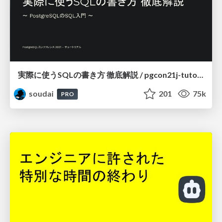
実際に使うSQLの書き方 徹底解説 / pgcon21j-tutorial
soudai
201
75k
PRO