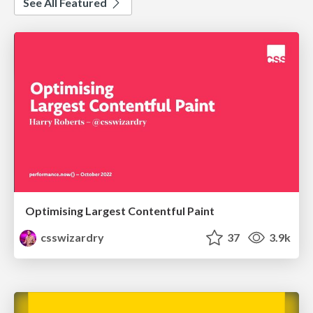
See All Featured
Optimising Largest Contentful Paint
csswizardry
37
3.9k