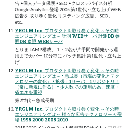
告 •個人データ保護 •SEO •クロスデバイス分析
Google Analytics 登場 2005 第1世代～立ち上げ WEB
広告を 取り巻く進化 リスティング広告、 SEO、
etc…
YRGLM Inc. プロダクトを取り巻く変化 ～その時
エンジニアリングは～ 計測 WEBサーバ 計測DB 参
照DB 参照 WEBサーバ
とりま LAMP構成、１～2名が片手間で開発から運
用までカバー 10分毎に バッチ集計 第1世代～立ち上
げ
YRGLM Inc. プロダクトを取り巻く変化 ～その時
エンジニアリングは～ • 急成長（市場の変化とテク
ノロジーの変化） • 拡張：1サーバ、1リポジトリ！
（常に新規に作る） • 少人数での運用の為、速度・
省エネを重視
第2世代～急成長期
YRGLM Inc. プロダクトを取り巻く変化 ～その時
エンジニアリングは～ 様々な広告テクノロジー が登
場 1995 2000 2005 2010
2015 2020 インターネット黎明期 ECサイト・ブログ