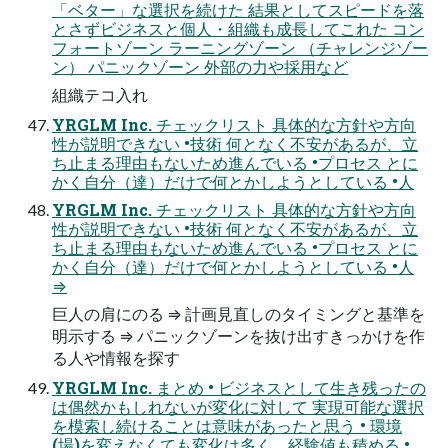
「ベター」な選択を続けた 結果としてスピードを落
とさずビジネスと個人・組織も成長してこれた コン
フォートゾーン ラーニングゾーン （チャレンジゾー
ン） パニックゾーン 外部の力や採用など
組織テコ入れ
YRGLM Inc. チェックリスト 具体的な方針や方向
性が説明できない •技術 何となく不安があるが、立
ち止まる理由もないため進んでいる •プロセス とに
かく自分（達）だけで何とかしようとしている •人
YRGLM Inc. チェックリスト 具体的な方針や方向
性が説明できない •技術 何となく不安があるが、立
ち止まる理由もないため進んでいる •プロセス とに
かく自分（達）だけで何とかしようとしている •人
⇒
巨人の肩にのる ⇒ 計画見直しのタイミングと基準を
明示する ⇒ パニックゾーンを抜け出すきっかけを作
る人や情報を探す
YRGLM Inc. まとめ • ビジネスとして生き残ったの
は偶然かもしれないが変化に対して 実現可能な選択
を模索し続けることは意味があったと思う • 環境
(場)を変えなくても変化は多く、経験値も積める •