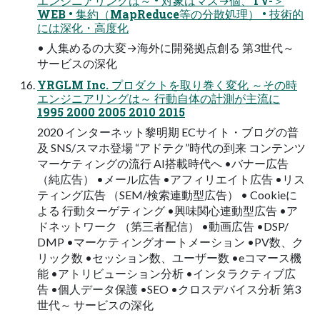
エンジニアリングは～ • 対象はマス→個、TV-＞
WEB • 集約（MapReduce等の分散処理） • 技術的
には深化・高度化
• 人集めるの大変→海外に開発拠点創る 第3世代～
サービスの深化
YRGLM Inc. プロダクトを取り巻く変化 ～その時
エンジニアリングは～ 行動自体の計測が主流に
1995 2000 2005 2010 2015
2020 インターネット黎明期 ECサイト・ブログの普
及 SNS/スマホ登場 “アドテク”時代の到来 コンテンツ
マーケティングの流行 AI搭載時代へ •バナー広告
（純広告） •メール広告 •アフィリエイト広告 •リス
ティング広告 （SEM/検索連動型広告） • Cookieに
よる 行動ターゲティング •興味関心連動型広告 •ア
ドネットワーク （第三者配信） •動画広告 •DSP/
DMP •マーケティングオートメーション •PV数、ク
リック数 •セッション数、ユーザー数 •eコマース機
能 •アトリビューション分析 •インタラクティブ広
告 •個人データ保護 •SEO •クロスデバイス分析 第3
世代～ サービスの深化