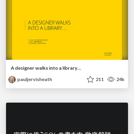
A designer walks into a library…
pauljervisheath
211
24k