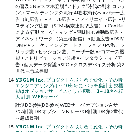
の普及 SNS/スマホ登場 “アドテク”時代の到来 コンテ
ンツ マーケティングの流行 AI搭載時代へ •バナー広
告（純広告） •メール広告 •アフィリエイト広告 •リ
スティング広告 （SEM/検索連動型広告） • Cookie
による 行動ターゲティング •興味関心連動型広告 •
アドネットワーク （第三者配信） •動画広告 •DSP/
DMP •マーケティングオートメーション •PV数、ク
リック数 •セッション数、ユーザー数 •eコマース機
能 •アトリビューション分析 •インタラクティブ広
告 •個人データ保護 •SEO •クロスデバイス分析 第2
世代～急成長期
YRGLM Inc. プロダクトを取り巻く変化 ～その時
エンジニアリングは～ 10分毎に バッチ集計 新規機
能はオプションサービスとして拡張、 3～10名へ拡
大 計測 WEBサーバ
計測DB 参照DB 参照 WEBサーバ オプションA サー
バ A計測 DB オプションB サーバ B計測 DB 第2世代
～急成長期
YRGLM Inc. プロダクトを取り巻く変化 ～その時