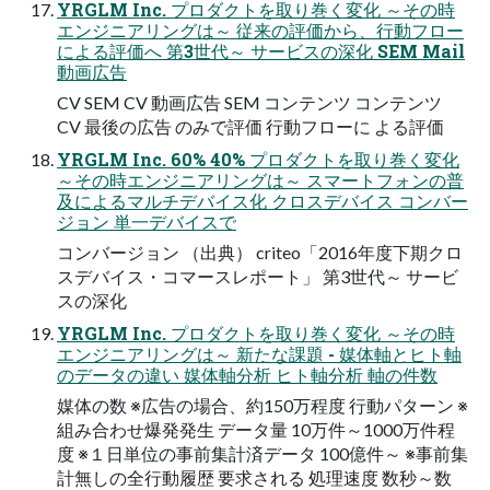
YRGLM Inc. プロダクトを取り巻く変化 ～その時
エンジニアリングは～ 従来の評価から、行動フロー
による評価へ 第3世代～ サービスの深化 SEM Mail
動画広告
CV SEM CV 動画広告 SEM コンテンツ コンテンツ
CV 最後の広告 のみで評価 行動フローに よる評価
YRGLM Inc. 60% 40% プロダクトを取り巻く変化
～その時エンジニアリングは～ スマートフォンの普
及によるマルチデバイス化 クロスデバイス コンバー
ジョン 単一デバイスで
コンバージョン （出典） criteo「2016年度下期クロ
スデバイス・コマースレポート」 第3世代～ サービ
スの深化
YRGLM Inc. プロダクトを取り巻く変化 ～その時
エンジニアリングは～ 新たな課題 - 媒体軸とヒト軸
のデータの違い 媒体軸分析 ヒト軸分析 軸の件数
媒体の数 ※広告の場合、約150万程度 行動パターン ※
組み合わせ爆発発生 データ量 10万件～1000万件程
度 ※１日単位の事前集計済データ 100億件～ ※事前集
計無しの全行動履歴 要求される 処理速度 数秒～数