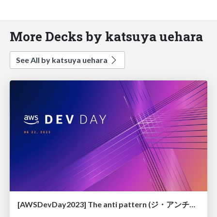
More Decks by katsuya uehara
See All by katsuya uehara
[AWSDevDay2023] The anti pattern (ジ・アンチパターン)