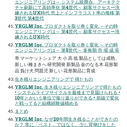
エンジニアリングは～ システム統廃合、アーキテク
チャ刷新にて高効率化 第4世代～ 顧客サクセスー洗
練されるUX時代 売上とインフラコスト率の推移 第
3世代 第4世代
YRGLM Inc. プロダクトを取り巻く変化 ～その時
エンジニアリングは～ 第4世代～ 顧客サクセスー洗
練されるUX時代
YRGLM Inc. プロダクトを取り巻く変化 ～その時
エンジニアリングは～ 第5世代～ 多角期 市 場 成 長
率 マーケットシェア 大 小 高 低 製品としては成熟、
新しい種まきへ 研究開発 新製品 金のなる木 花形製
品 負け犬 問題児 新しい 花形製品に育成
生き残りエンジニアリングで 得たもの
YRGLM Inc. 生き残りエンジニアリングで得たもの
• システムライフサイクルを最後まで見届けられる •
10年とかいう単位で振り返りができる • 前線で変化
と戦ってると結構経験値積める
まとめ
YRGLM Inc. なぜ20年間生き残ることができたの
か？ 常に「ベスト」ではなく、少し背伸びをした