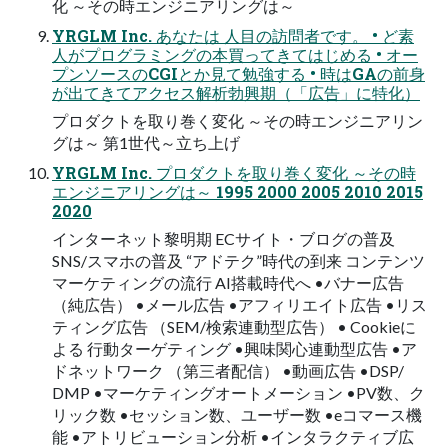
化 ～その時エンジニアリングは～
YRGLM Inc. あなたは 人目の訪問者です。 • ど素
人がプログラミングの本買ってきてはじめる • オー
プンソースのCGIとか見て勉強する • 時はGAの前身
が出てきてアクセス解析勃興期（「広告」に特化）
プロダクトを取り巻く変化 ～その時エンジニアリン
グは～ 第1世代～立ち上げ
YRGLM Inc. プロダクトを取り巻く変化 ～その時
エンジニアリングは～ 1995 2000 2005 2010 2015
2020
インターネット黎明期 ECサイト・ブログの普及
SNS/スマホの普及 “アドテク”時代の到来 コンテンツ
マーケティングの流行 AI搭載時代へ •バナー広告
（純広告） •メール広告 •アフィリエイト広告 •リス
ティング広告 （SEM/検索連動型広告） • Cookieに
よる 行動ターゲティング •興味関心連動型広告 •ア
ドネットワーク （第三者配信） •動画広告 •DSP/
DMP •マーケティングオートメーション •PV数、ク
リック数 •セッション数、ユーザー数 •eコマース機
能 •アトリビューション分析 •インタラクティブ広