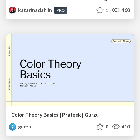
katarinadahlin
1
460
PRO
Color Theory Basics | Prateek | Gurzu
gurzu
0
410