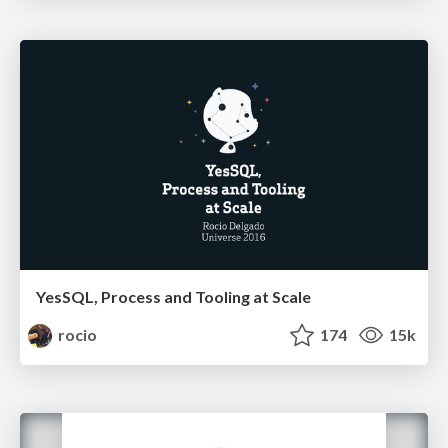
YesSQL, Process and Tooling at Scale
rocio
174
15k