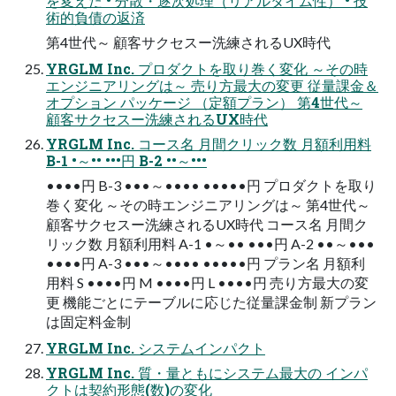
を変えた • 分散・逐次処理（リアルタイム性） • 技
術的負債の返済
第4世代～ 顧客サクセスー洗練されるUX時代
YRGLM Inc. プロダクトを取り巻く変化 ～その時
エンジニアリングは～ 売り方最大の変更 従量課金＆
オプション パッケージ （定額プラン） 第4世代～
顧客サクセスー洗練されるUX時代
YRGLM Inc. コース名 月間クリック数 月額利用料
B-1 •～•• •••円 B-2 ••～•••
••••円 B-3 •••～•••• •••••円 プロダクトを取り
巻く変化 ～その時エンジニアリングは～ 第4世代～
顧客サクセスー洗練されるUX時代 コース名 月間ク
リック数 月額利用料 A-1 •～•• •••円 A-2 ••～•••
••••円 A-3 •••～•••• •••••円 プラン名 月額利
用料 S ••••円 M ••••円 L ••••円 売り方最大の変
更 機能ごとにテーブルに応じた従量課金制 新プラン
は固定料金制
YRGLM Inc. システムインパクト
YRGLM Inc. 質・量ともにシステム最大の インパ
クトは契約形態(数)の変化