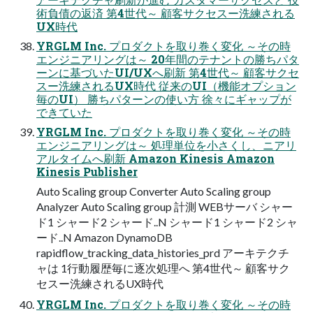
術負債の返済 第4世代～ 顧客サクセスー洗練される
UX時代
YRGLM Inc. プロダクトを取り巻く変化 ～その時
エンジニアリングは～ 20年間のテナントの勝ちパタ
ーンに基づいたUI/UXへ刷新 第4世代～ 顧客サクセ
スー洗練されるUX時代 従来のUI（機能オプション
毎のUI） 勝ちパターンの使い方 徐々にギャップが
できていた
YRGLM Inc. プロダクトを取り巻く変化 ～その時
エンジニアリングは～ 処理単位を小さくし、ニアリ
アルタイムへ刷新 Amazon Kinesis Amazon
Kinesis Publisher
Auto Scaling group Converter Auto Scaling group
Analyzer Auto Scaling group 計測 WEBサーバ シャー
ド1 シャード2 シャード..N シャード1 シャード2 シャ
ード..N Amazon DynamoDB
rapidflow_tracking_data_histories_prd アーキテクチ
ャは 1行動履歴毎に逐次処理へ 第4世代～ 顧客サク
セスー洗練されるUX時代
YRGLM Inc. プロダクトを取り巻く変化 ～その時