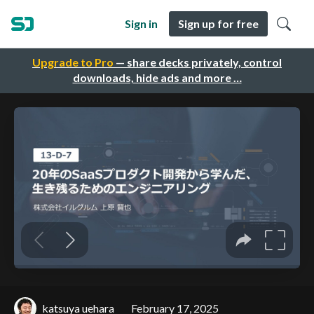
Sign in
Sign up for free
Upgrade to Pro
— share decks privately, control
downloads, hide ads and more …
katsuya uehara
February 17, 2025