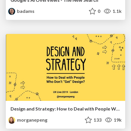
badams
0
1.1k
Design and Strategy: How to Deal with People Who Don’t "Get" Design
morganepeng
133
19k