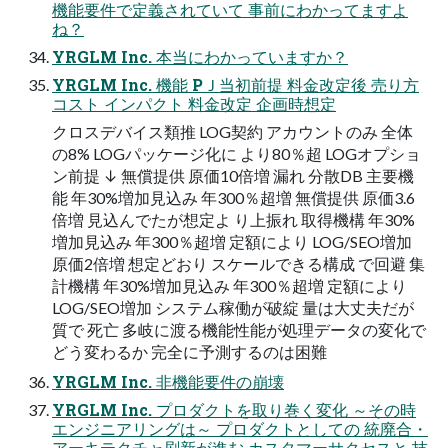
機能要件で定義されていて 事前にわかってますよ
ね？
YRGLM Inc. 本当にわかっていますか？
YRGLM Inc. 機能 PＪ当初前提 料金改定後 売り方
コスト インパクト 料金改定 企画時想定
クロスデバイス類推 LOG契約 アカウントのみ 全体
の8% LOGパッケージ化に より80％超 LOGオプショ
ン前提 ↓ 無償提供 原価10倍増 漏れ 分散DB 主要機
能 年30%増加見込み 年300％超増 無償提供 原価3.6
倍増 見込んでたが想定よ り上振れ 取得機構 年30%
増加見込み 年300％超増 定額により LOG/SEO増加
原価2倍増 想定どおり スケールできる構成 で回避 集
計機構 年30%増加見込み 年300％超増 定額により
LOG/SEO増加 システム稼働が破綻 量は大丈夫だが
質で 死亡 多岐に渡る機能性能が処理データの変化で
どう変わるか 完全に予測するのは困難
YRGLM Inc. 非機能要件の崩壊
YRGLM Inc. プロダクトを取り巻く変化 ～その時
エンジニアリングは～ プロダクトとしての 統廃合・
アーキテクチャ刷新が進む カスタマーサクセスと 技