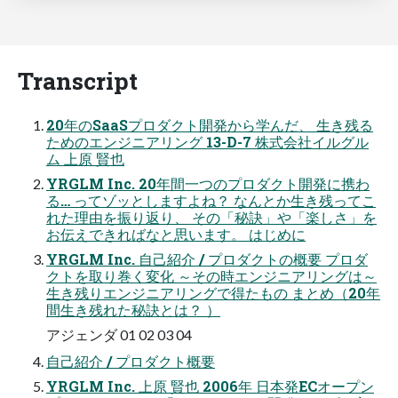
Transcript
20年のSaaSプロダクト開発から学んだ、 生き残る
ためのエンジニアリング 13-D-7 株式会社イルグル
ム 上原 賢也
YRGLM Inc. 20年間一つのプロダクト開発に携わ
る… ってゾッとしますよね？ なんとか生き残ってこ
れた理由を振り返り、 その「秘訣」や「楽しさ」を
お伝えできればなと思います。 はじめに
YRGLM Inc. 自己紹介 / プロダクトの概要 プロダ
クトを取り巻く変化 ～その時エンジニアリングは～
生き残りエンジニアリングで得たもの まとめ（20年
間生き残れた秘訣とは？ ）
アジェンダ 01 02 03 04
自己紹介 / プロダクト概要
YRGLM Inc. 上原 賢也 2006年 日本発ECオープン