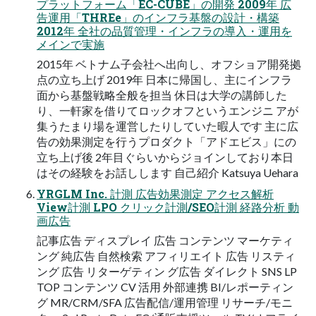
プラットフォーム「EC-CUBE」の開発 2009年 広
告運用「THREe」のインフラ基盤の設計・構築
2012年 全社の品質管理・インフラの導入・運用を
メインで実施
2015年 ベトナム子会社へ出向し、オフショア開発拠
点の立ち上げ 2019年 日本に帰国し、主にインフラ
面から基盤戦略全般を担当 休日は大学の講師した
り、一軒家を借りてロックオフというエンジニ アが
集うたまり場を運営したりしていた暇人です 主に広
告の効果測定を行うプロダクト「アドエビス」にの
立ち上げ後 2年目ぐらいからジョインしており本日
はその経験をお話しします 自己紹介 Katsuya Uehara
YRGLM Inc. 計測 広告効果測定 アクセス解析
View計測 LPO クリック計測/SEO計測 経路分析 動
画広告
記事広告 ディスプレイ 広告 コンテンツ マーケティ
ング 純広告 自然検索 アフィリエイト 広告 リスティ
ング 広告 リターゲティン グ広告 ダイレクト SNS LP
TOP コンテンツ CV 活用 外部連携 BI/レポーティン
グ MR/CRM/SFA 広告配信/運用管理 リサーチ/モニ