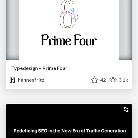
Typedesign – Prime Four
hannesfritz
42
3.1k