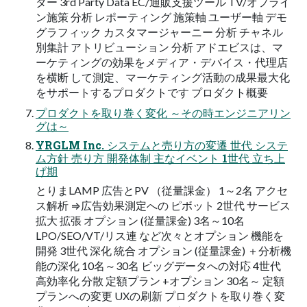
ター 3rd Party Data EC/通販支援ツール TV/オフライ
ン施策 分析 レポーティング 施策軸 ユーザー軸 デモ
グラフィック カスタマージャーニー 分析 チャネル
別集計 アトリビューション 分析 アドエビスは、マ
ーケティングの効果をメディア・デバイス・代理店
を横断 して測定、マーケティング活動の成果最大化
をサポートするプロダクトです プロダクト概要
プロダクトを取り巻く変化 ～その時エンジニアリン
グは～
YRGLM Inc. システムと売り方の変遷 世代 システ
ム方針 売り方 開発体制 主なイベント 1世代 立ち上
げ期
とりまLAMP 広告とPV （従量課金） 1～2名 アクセ
ス解析 ⇒広告効果測定への ピボット 2世代 サービス
拡大 拡張 オプション (従量課金) 3名～10名
LPO/SEO/VT/リス連 など次々とオプション 機能を
開発 3世代 深化 統合 オプション (従量課金) ＋分析機
能の深化 10名～30名 ビッグデータへの対応 4世代
高効率化 分散 定額プラン +オプション 30名～ 定額
プランへの変更 UXの刷新 プロダクトを取り巻く変