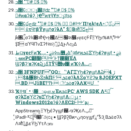
ߏ੒ "ࣾ #ࣾ $ࣾ %ࣾ
ߏ੒ʢো֐ൃੜʣ "ࣾ #ࣾ $ࣾ %ࣾ
#ࣾͷαʔόʔ͕ݪҼෆ໌ͷτϥϒϧൃੜʂʂ
ߏ੒ʢ෮چʣ "ࣾ #ࣾ $ࣾ %ࣾ  #ࣾ༻ΠϯελϯεΛ৽ن্ཱͪ͛
 ܽଛτϥϯβΫγϣϯσʔλΛ" $͔ࣾΒऔಘ͠෮چ
֤ࣾͷ঎ྲྀσʔλ͸औҾઌ͕஌͍ͬͯΔ ׬શ෼ࢄγεςϜͱͯ͠ΞϓϦɾ%#Λ֤ࣾʹ༻
ҙ͠ɺ αϓϥΠνΣʔϯશମ͕ఀࢭ͢Δ͜ͱΛආ͚Δ
طଘγεςϜͷҠߦࣄྫ • ݐஙࢪ޻ձ༷ࣾॴ༗ͷܭଌΞϓϦέʔγϣϯ ࣄྫ •
ݻఆͷPC୺຤Ͱ͔͠ར༻Ͱ͖ͳ͍࢓૊ΈΛ
ϢʔβʔʹαʔϏεఏڙ͢ΔͨΊΫϥ΢υ΁ ͷҠߦΛݕ౼
ߏ੒ 3FNPUF"QQػೳʹΑΓΞϓϦέʔγϣϯΛఏڙ 4
&$ ݱ৔͔ΒϦΞϧλΠϜʹ ܭଌσʔλΛΞοϓϩʔυ 8JOEPXT
.BD J1BEͳͲͰ ৗʹܭଌσʔλΛӾཡՄೳ
Ҡߦखॱ • ݱ৔ઃஔࡁΈͷܭଌPCʹ AWS SDK Λར༻ͨ͠
σʔλΞοϓϩʔυΞϓϦέʔγϣϯΛ։ൃɻ •
Windows2012αʔόʔΛEC2Ͱ༻ҙɻ
AppStreamͱ͍͏ΞϓϦέʔγϣϯ഑৴αʔϏεΛݕ౼͠
͕ͨiPadͰར༻͍ͨ͠ཁ๬͕͋Γஅ೦ɻ • Ϣʔβʔ͔Βͷ৽نηογϣϯཱ֬࣌ʹ S3 ͔Βܭଌσʔλ
Λऔಘ͢ΔεΫϦϓτΛߏங