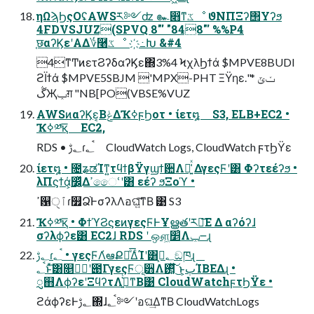
ηΩϡϦςΟʢAWSར༻ʣ ๛෋ͳػೳ ϑΝΠΞʔ΢Υʔϧ
4FDVSJUZ(SPVQ 8"' "848"' %%P4
֤छαʔϏεʹΑΔ؇࿨ػೳ ҉߸Խ &#4
4ͳͲͷετϨʔδαʔϏε΍3%4 ϞχλϦϯά $MPVE8BUDI
ϩΪϯά $MPVE5SBJM 'MPX-PHT ΞΫηεݖݶ *".
ڴҖݕग़ "NB[PO(VBSE%VUZ
AWSͷαʔϏε͔ΒݟΔҠߦϝϦοτ • ίετ໘ S3, ELB+EC2 •
Ҡߦ༰қ͞ EC2,
RDS • ؂ࢹɾ؂ࠪ CloudWatch Logs, CloudWatch ϝτϦΫε
ίετ໘ • ೔ʑಡΊͳ͍τϥϯβΫγϣϯ਺Λ๊͍͑ͯ ΔγεςϜʹ͸ Φʔτεέʔϧ •
λΠϛϯά͕෼͔͍ͬͯΔߴෛՙʹ͸ εέʔ ϧΞοϓ •
ߴ଱ٱੑɾ௿Ձ֨ͰσʔλΛอଘ͍ͨ͠ͳΒ ͹ S3
Ҡߦ༰қ͞ • ΦϯϓϨϛεͷγεςϜͰҰൠతʹར༻͞Ε Δ αʔόʔɺ
σʔλϕʔε͸ EC2ɺ RDS ʹ ஔ͖׵͑Λݕ౼ɻ
؂ࢹɾ؂ࠪ • γεςϜΛ҆ఆՔಇͤ͞ΔͨΊʹ͸؂ࢹ͕ඞཁɻ
؂ࠪͱͯ͠͸௕ظؒʹ౉ΓγεςϜূ੻Λ࢒͓ͯ͘͠ ͜ͱ͕ٻΊΒΕΔɻ •
ᮢ஋ΛϕʔεʹΞϥʔτΛڍ͍͛ͨͳΒ͹ CloudWatchϝτϦΫε •
ϩάϕʔεͰ؂ࢹ΍ɺ؂ࠪ༻ʹอଘ͢ΔͳΒ CloudWatchLogs