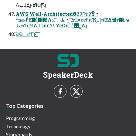
Λݕ౼͢Δ͜ͱ΋ඞཁɻ
AWS Well-ArchitectedϑϨʔϜϫʔΫ •
৽نߏஙͰ͋Ε͹·ͣ͸໨Λ௨ͯ͠ઃܭͨ͠ ͍ • طଘγεςϜͷҠߦ͕༏ઌ͞ΕΔ৔߹͸ɺఆ
ظతͳվળΛߦͬͯϕετϓϥΫςΟεʹدͤ ͍ͯ͘౒ྗΛɻ
͝ਗ਼ௌ͋Γ͕ͱ͏͍͟͝·ͨ͠
SpeakerDeck
Top Categories
Programming
Technology
Storyboards