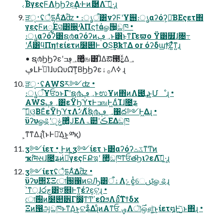
͔࢝ΒγεςϜΛϦϦʔε͢Δ·Ͱͷޮ཰Λ ࢦ͠·͢ɻ
ੜ࢈ੑʢैདྷΑ͋͘Δ࢟ʣ • ։ൃऀ͸νʔϜʹҰ୆։ൃαʔόʔ͕༩͑ΒΕςετ΍
γεςϜͷೖΕସ͑͸੠ֻ͚ʴλΠϛϯάௐ੔͕ඞཁ •
։ൃαʔόʔ͸ຊ൪αʔόʔͷ؀ڥͱ͸͜ͱͳΓεϖο Ϋ͸௿͘ɺ৔߹
ʹΑͬͯ͸ϥΠηϯείετͷ໰୊Ͱ OS͢ΒҟͳΔ or όʔδϣϯ͕ͦΖ͍ͬͯͳ͍ɻ
• ຊ൪ϦϦʔεʹ޲͚ͨ؀ڥߏங͸ɺ͋Δఔ౓ࣅ͍ͯΔ؀
ڥԼͰߦ͏ͨΊɺυΩυΩ͠ͳ͕ΒϦϦʔε࡞ۀΛߦ ͏ɻ
ੜ࢈ੑʢAWSར༻ʣ •
։ൃऀҰਓͻͱΓʹຊ൪؀ڥͱಉҰͷ΋ͷΛ౉͢ ͜ͱ͕Մೳɻ •
AWS؀ڥ͸εΫϦϓτͰߏஙͰ͖ΔͨΊɺ೔ʑ
ࢼ͠ଓ͚ΒΕͨεΫϦϓτΛࣗ৴Λ࣋ͬͯຊ൪؀ ڥ΁ద༻Ͱ͖Δɻ •
ϋʔυௐୡʹ޲͚ͨݟੵͿΕΛۃ୺ʹڪΕΔඞཁ
͕ͳ͘ͳΔɻ(͋ͱͰม͑Δ͜ͱ͕༰қ)
ӡ༻ίετ • ͜͜Ͱͷ ӡ༻ίετ ͱ͸αʔόʔػثͳͲͷ
ҡ࣋ɾमસɺ೔ʑͷ҆ఆͨ͠γεςϜՔಇʹ ޲͚ͯඞཁͳਓతϦιʔεΛࢦ͠·͢ɻ
ӡ༻ίετʢैདྷΑ͋͘Δ࢟ʣ •
ϋʔυ΢ΣΞো֐΁ͷରԠ͸ۀऀΛݺͼ͚ͭେࢸٸௐ ୡɻ
ߴֹͳ্ɺ෮چ͸ਝ଎Ͱͳ͍έʔε͕ଟ͍ɻ •
ো֐࣌ͷ໰୊੾Γ෼͚ͳͲߴεΩϧΛอ࣋ͨ͠Τϯδχ
Ξͷ൑அ͕ඞཁͱͳΔ͜ͱ͕ଟʑ͋ΔɻͦͷΑ͏ͳਓ ࡐΛৗ࣌ஔ͍͓ͯ͘͜ͱ͕ίετ໘Ͱݫ͍͜͠ͱ΋ɻ •