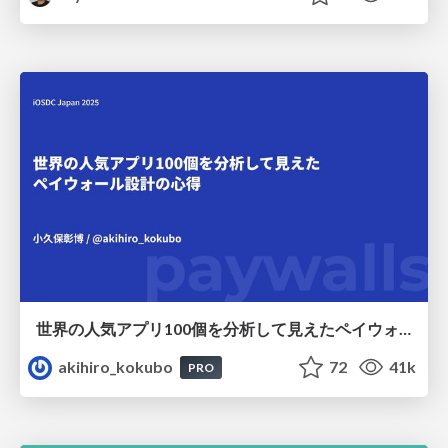
世界の人気アプリ100個を分析して見えたペイウォール設計の心得
akihiro_kokubo
72
41k
PRO