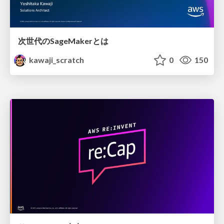
次世代のSageMakerとは
kawaji_scratch
0
150