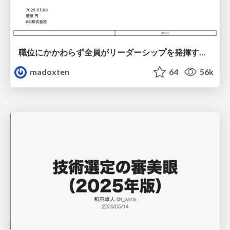
職位にかかわらず全員がリーダーシップを発揮するチーム作り / Building a team where everyone can demonstrate leadership regardless of position
madoxten
64
56k