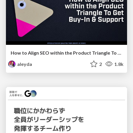
How to Align SEO within the Product Triangle To Get Buy-In & Support - #RIMC
aleyda
2
1.8k