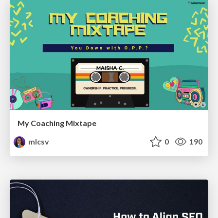
My Coaching Mixtape
mlcsv
0
190