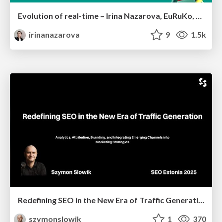
Evolution of real-time – Irina Nazarova, EuRuKo, 2024
irinanazarova
9
1.5k
Redefining SEO in the New Era of Traffic Generation
szymonslowik
1
370