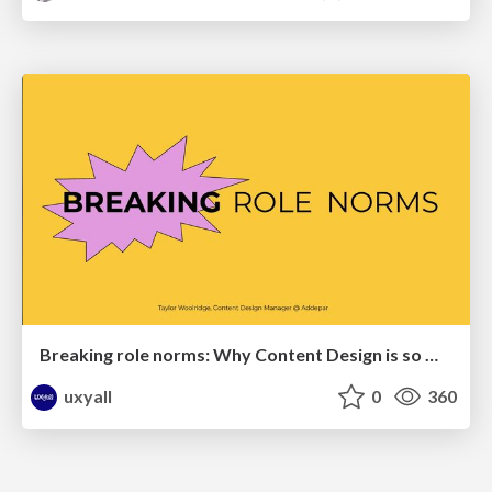
Breaking role norms: Why Content Design is so much more than writing copy - Taylor Woolridge
uxyall
0
360