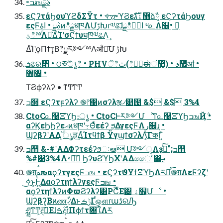
৽نߏஙࣄྫ
εϚʔτάϦουϓϩδΣΫτ • খౡϓϨε޻ۀגࣜձ༷ࣾ εϚʔτάϦουγ
εςϜࣄྫ • اۀͷిྗधཁΛՄࢹԽɾ༧ଌ͠ɺاۀؒిྗ ༥௨Λ໨ࢦ͢ •
ిؾྉۚΛԼ͛ΔͨΊʹσϚϯυधཁ༧ଌΛ͢
ΔͨΊʹ֤ϙΠϯτ͔Βిྗར༻ྉΛऔಘ͠Մ ࢹԽ
ܭଌର৅ • ଠཅޫൃి • PHVॆిث(ిؾࣗಈं޲͚) • ࣄ຿ॴ •
޻৔ •
ΤϨϕʔλʔ • ͳͲͳͲ
ߏ੒ εϚʔτϝʔλʔ ֎෦΁ͷσʔλૹ৴୺຤ &$ &$ 3%4
CtoC௨࿩ΞϓϦ։ൃ • CtoCͰར༻Մೳͳ௨࿩ΞϓϦߏஙҊ݅ •
αʔϏεϦϦʔεޙͷधཁʹ߹Θͤͯεέʔ ϧ͢ΔγεςϜΛر๬ɻ •
ϢʔβʔʹΑΔ՝͕ۚൃੜ͢ΔͨΊτϥϯβ ΫγϣϯσʔλΛ͔ͬ͠ΓकΓ͍ͨ
ߏ੒ &-#ʹΑΔΦʔτεέʔϧઃఆ Մ༻ੑΛҙࣝͨ͠";ߏ੒
%#͸3%4Λ࠾༻͠ ϦʔυϨϓϦΧʹΑΔෛՙ෼ࢄ
֎ग़ࢧԉαϙʔτγεςϜߏங • εϚʔτϑΥϯΞϓϦΛར༻ͯ͠֎ग़ΛεϜʔζʹ
ߦ͏͜ͱ͕Ͱ͖ΔαϙʔτηϯλʔγεςϜߏங •
αϙʔτηϯλʔͷΦϖϨʔλʔ͸PC͑͋͞Ε͹ ۀ຿͕Մೳ •
Ϣʔβʔ͔Βͷண৴͕͋ΔͱݱࡏҐஔɾաڈରԠ
ཤྺͳͲ͕දࣔ͞Εɺ࣌ࠁදɾΠϕϯτ৘ใΛར