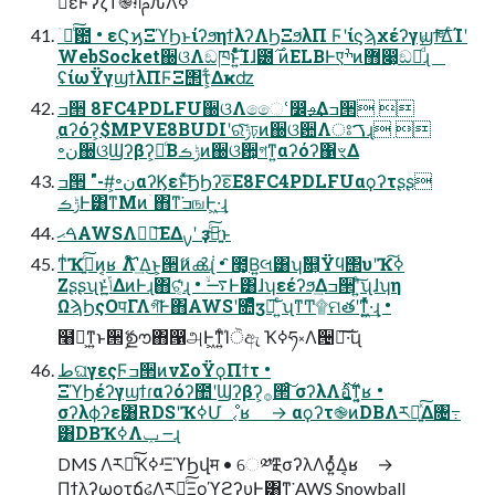
༻ͯ͠εϜʔζͳ֎ग़ࢧԉΛߦ͏
ۤ࿑ͨ͠఺ • εϚϗΞϓϦͱίʔϧηϯλʔΛϦΞϧλΠ Ϝʹίϛϡχέʔγϣϯͤ͞ΔͨΊʹ
WebSocket઀ଓΛඞཁͱ͍ͯͨͨ͠Ίɺ౰࣌ ͷELBͰएׯͷ޻෉͕ඞཁͩͬͨɻ
ʢίωΫγϣϯλΠϜΞ΢τ͕͋Δҝʣ
ߏ੒ 8FC4PDLFU઀ଓΛෛՙ෼ࢄ͢Δߏ੒ 
֤αʔόʔ͕$MPVE8BUDIʹରͯ͠ݱঢ়ͷ઀ଓ਺Λਃࠂɻ 
৽ن઀ଓϢʔβʔ͕དྷͨΒݱࡏͷ઀ଓ਺͕গͳ͍αʔόʔ΁ৼΔ
ߏ੒ "-#͕৽نαʔϏεͱͯ͠ϦϦʔε͞Ε8FC4PDLFUαϙʔτʂʂ
ݱࡏͰ͸ͳΜͷۤ΋ͳ͘ߏஙͰ͖·͢ɻ
ࠓޙAWSΛಋೖ͞ΕΔࡍʹ ҙ͍ࣝͨ͜͠ͱ
ͳͥҠߦ͍ͨ͠ͷ͔ʁ Λ໌֬ʹ͢Δ͜ͱ͕੒ޭͷൿ݃ɻ • ̑೥͙Β͍લ͸ʮࣾ௕͕Ϋϥ΢υʹҠߦ͠
Ζʂʂʯͱݴ͍ͬͯΔͷͰɻ΋ଟ͔ͬͨɻ • ࠷ۙͰ͸ɺʮεέʔϧ͢Δߏ੒ʹ͍ͨ͠ʯɺʮη
ΩϡϦςΟपΓΛগ͠Ͱ΋AWSʹ೚ͤͯӡ༻͠ ͍ͨʯͳͲ۩ମతʹͳ͖͍ͬͯͯ·͢ɻ •
໨త͕ͳ͍ͱ੒ޭࣦഊ΋൑அͰ͖ͳ͍ͨΊੋඇ Ҡߦཧ༝Λ੔ཧ͠·͠ΐ͏ɻ
طଘγεςϜߏ੒ͷνΣοΫϙΠϯτ •
ΞϓϦέʔγϣϯɾαʔόʔ಺ʹϢʔβʔ͕࡞੒ͨ͠ σʔλΛอ͍࣋ͯ͠ͳ͍͔ʁ •
σʔλϕʔε͸RDSʹҠߦՄೳ͔ʁ → αϙʔτ֎ͷDBΛར༻͍ͯ͠Δ৔߹
͸DBҠߦΛݕ ౼ɻ
DMS Λར༻ͯ͠ҠߦʴΞϓϦվम • େ༰ྔͳσʔλΛѻ͍ͬͯΔ͔ʁ →
ΠϯλʔωοτճઢΛར༻ͨ͠ΞοϓϩʔυͰ͸ͳ͘ AWS Snowball