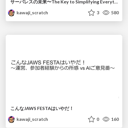
サーバレスの未来〜The Key to Simplifying Everything〜
kawaji_scratch
3
580
こんなJAWS FESTAはいやだ！
kawaji_scratch
0
160