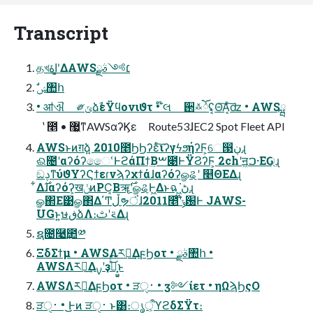
Transcript
தখاۀʹ͓͚ΔAWS׆༻ࣄྫ
ࣗݾ঺հ
• ॴଐ ༗ݶձࣾεΫϥονιϑτ • ໊લ ઒࿏ོٛʢ͔Θ͡Α͔ͨ͠ʣ • AWSྺ
̔೥ • ޷͖ͳAWSαʔϏε Route53ɺEC2 Spot Fleet API
AWSͱͷग़ձ͍ 2010೥ϦϦʔεͨ͠ιʔγϟϧήʔϜ͕େ൓ڹɻ
ଈ೔ʹαʔόʔෛՙͰϩάΠϯ͢Βࠔ೉ͰΫϨʔϜ͕ 2chʹॻ͖ࠐ·ΕԌ্ɻ
ඞࢮͳύϑΥʔϚϯεɾνϡʔχϯάɺαʔόʔௐୡʹ ௥ΘΕΔɻ
͋Δ࣌ɺαʔόʔ͕खݩͷPC͔Βॠ࣌ʹௐୡͰ͖Δͱฉ ͖ڻ͘ɻ
ௐ΂Ε͹ௐ΂Δ΄Ͳڵຯਂ͘ɺ2011೥ʹ໊ݹ԰Ͱ JAWS-
UGͱ͍͏ษڧձΛ։࠵ʹࢸΔɻ
ຊ೔࿩͢಺༰
ΞδΣϯμ • AWSΛར༻͢ΔϝϦοτ • ࣄྫ঺հ •
AWSΛར༻͢Δࡍʹҙ͓͖͍ࣝͯͨ͜͠ͱ
AWSΛར༻͢ΔϝϦοτ • ੜ࢈ੑ • ӡ༻ίετ • ηΩϡϦςΟ
ੜ࢈ੑ • ͜͜Ͱͷ ੜ࢈ੑ ͱ͸։ൃऀ͕ϓϩδΣΫτ։