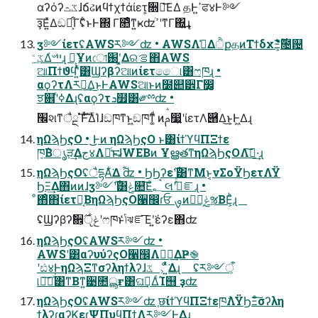
αʔόʔػثɺճઢͷϥϯχϯάίετ͕૝ఆ͞ΕΔ தͰߴ͍ਫ४Ͱ༻
ҙ͞Ε͍ͯΔඞཁ͕͋Γʢ͋ͱͰ΍ Γ௚ͤͳ͍ҝʣߴֹʹͳΓ΍͍͢ɻ
ӡ༻ίετʢAWSར༻ʣ • AWSΛࢧ͑ΔੈքதͷΤϯδχΞ͕̎̐࣌ؒ̏̒̑೔଴
ػ͍ͯ͠Δ҆৺ײɻ ສ͕Ұͷো֐ʹ͓͚Δରࡦ΋AWS
ଆΠϯϑϥʹ͍ͭͯ͸Ϣʔβʔଆͷίετෛ୲͸ෆཁɻ •
αϙʔτΛར༻͢Δ͜ͱͰAWSଆͱͷ໰୊੾Γ෼͚͕
ਝ଎ʹߦ͑Δɻʢαϙʔτܖ໿͸༗ྉʣ •
׬શͳैྔ՝ۚํࣜͰ͋ΔͨΊɺඞཁͳͱ͖ඞཁͳ͚ͩ ͷࢧ෷͍ʹίετΛ཈͑Δ͜ͱ͕Ͱ͖Δɻ
ηΩϡϦςΟ • ͜͜Ͱͷ ηΩϡϦςΟ ͱ͸ίϯϓϥΠΞϯε
ཁ͔݅Βൃੜ͢Δج४Λຬͨ͢͜ͱɺWEBͷ ҰൠతͳηΩϡϦςΟΛࢦ͠·͢ɻ
ηΩϡϦςΟʢैདྷΑ͋͘Δ ࢟ʣ • ϦϦʔε࣌ʹ͸ͳΜͱ͔νΣοΫϦετΛΫ
ϦΞ͢Δ΋ͷͷɺӡ༻࣌ʹ͸ݟ௚͞Εͣ؂ࠪ લʹ߄ͯͯ֬ೝɻ •
ͦ΋ͦ΋ίετ໘͔ΒηΩϡϦςΟ੡඼ɾਓ ࡐͷಋೖ͕ݟૹΒΕ͕ͪɻ
ʢϢʔβʔࣗ਎͕ݟੵ࣌ʹෆཁͱݴͬͯঝೝ͞Εʹ͍͘έʔε΋ʣ
ηΩϡϦςΟʢAWSར༻ʣ •
AWSʹ͸αʔυύʔςΟ੡඼Λಋೖ͢ΔҎ֎
ʹඪ४ͰηΩϡΞͳσʔληϯλʔɺػೳ͕ ͍ͭͯ͘Δɻ ʢར༻ऀ͕
୲อ͠ແͯ͘͸ͳΒͳ͍੹೚ൣғ͸ଘࡏ͢ΔͨΊ஫ ҙʣ
ηΩϡϦςΟʢAWSར༻ʣ ֤छίϯϓϥΠΞϯεཁ݅ΛΫϦΞͨ͠σʔλη
ϯλʔɾαʔϏεɾΨΠυϥΠϯΛར༻Ͱ͖Δɻ