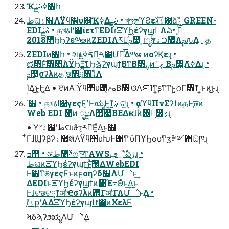
Ҡߦࣄྫ঺հ
طଘۀ຿ΛΫϥ΢υ΁Ҡߦ͢Δࣄྫ • খౡϓϨε޻ۀגࣜձ༷ࣾ GREEN-
EDIࣄྫ • தখاۀʹ௿ίετͳEDIɾΞϓϦέʔγϣϯ Λఏڙ͍ͨ͠ •
2018೥ϦϦʔε༧ఆͷZEDIΛར༻ͯ͠ࢧ෷ ͍ɾೖۚফࠐۀ຿Λࢧԉ͢Δ࣮ূத
ZEDIͷ঺հ • શࠃۜߦڠձ͕ࠓ೥Մಈͤ͞Δ༧ఆ ͷαʔϏεɻ •
ಛ௃ͱͯ͠͸৚݅ΛΫϦΞͨ͠ι Ϧϡʔγϣϯ͔ΒͳΒ͹࣮ࡍͷޱ࠲ ͔Βࢧ෷͍Λߦ͑Δɻ •
ࢧ෷͍σʔλͷதʹ֤छ঎ྲྀ৘ใΛ
ؚΊΔ͜ͱ͕Ͱ͖Δ • ੲͷΑ͏ʹΫϥ΢υ͸ةݥ͔ͩΒ઀ ଓΛೝΊͳ͍ʂͳͲͱ͍͏റΓ͸ͳ ͍ͱͷ͜ͱɻ
՝୊ • தখاۀ͸γεςϜ͕ߴֹͰಋೖͰ͖ͳ͍ࣄ͕ ଟ͍ɻ • αϓϥΠνΣʔϯͷதͰ֤छͷ
Web EDI ΁ͷ ೖྗΛٛ຿෇͚ΒΕΔҝɺࣗࣾͷ৘ใ͕෼ࢄɻ
• Ұ෦ۀ຿ʹطଘιϑτ͕ར༻͞Ε͍ͯΔ͜ͱ΋
͋ΓɺϢʔβʔۀ຿શͯΛΫϥ΢υԽͰ͸ͳ͘ ϋΠϒϦουͳӡ༻΋ඞཁɻ
ߏ੒ • ॳظ౤ࢿෆཁͳAWS؀ڥʹͯఏڙɻ •
طଘͷΞϓϦέʔγϣϯͱͯ͠׬͍݁ͯ͠ΔWebEDI
Ͱ͸ͳ͘ଞγεςϜͱͷϝοηʔδަ׵ΛՄೳͱ͢
ΔEDIͱΞϓϦέʔγϣϯͷ૊Έ߹Θͤͱ͢Δ͜ͱ
Ͱɺଟछଟ༷ͳऔҾσʔλͷ΍ΓऔΓΛՄೳͱ͢Δ •
֤ࣾɾۀքʹΑΔΞϓϦέʔγϣϯ෦෼ͷΧελϜ
ϞδϡʔϧಋೖΛՄೳʹ͢Δ