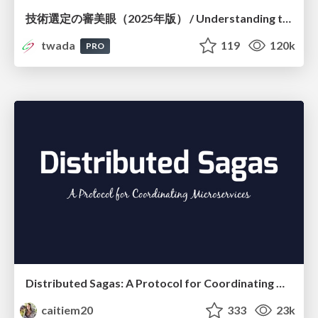
技術選定の審美眼（2025年版） / Understanding the Spiral of Technologies 2025 edition
twada
119
120k
PRO
Distributed Sagas: A Protocol for Coordinating Microservices
caitiem20
333
23k