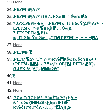
None
.PEFMʹॲཧΛґཔ
.PEFMʹॲཧΛґཔ ݁ՌΛ7JFXͷ౎߹ʹ߹Θͤͨܗʹม׵ͯ͋͛͠Δ
7JFX.PEFM͕΍Δ͜ͱ ɾ.PEFMʹυϝΠϯϩδοΫʹؔ͢ΔॲཧΛґཔ
ɾ.PEFMͷ࠷৽ͷ஋Λɺදࣔͷ౎߹ʹ߹Θͤͨܗʹ͢Δ
7JFX.PEFM͕΍Βͳ͍͜ͱ
ɾυϝΠϯϩδοΫɾσʔλͷૢ࡞ͳͲ͸.PEFMʹ ೚ͤΔ
None
.PEFMͷ࣮૷
.PEFM͕΍Δ͜ͱ ɾΞϓϦݻ༗ͷσʔλ΍ϏδωεϩδοΫΛఆٛ
ɾ.PEFMͷ໾ׂ͸ଞͷ.7YͱಛʹมΘΒͳ͍͸ͣ .PEFM͕΍Βͳ͍͜ͱ
ɾ7JFX 6* ʹؔ͢Δૢ࡞͸౰વߦΘͳ͍
͓͞Β͍
None
None
.77.ͷྑ͞ ɾ.77.Ͱɺ6*ͱϩδοΫͯ͠ݟ௨͠Α͘ॻ͘͜ͱ͕Ͱ͖Δ
ɾ6*ͱϩδοΫ͕෼཭͞ΕΔͷͰɺςετ͠΍͘͢ͳΔ
ɾσʔλόΠϯσΟϯάΛར༻ͯ͠ɺૄ݁߹ͳ࣮૷Λ࣮ݱͰ͖Δ