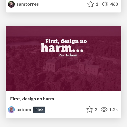
samtorres
1
460
First, design no harm
axbom
2
1.2k
PRO