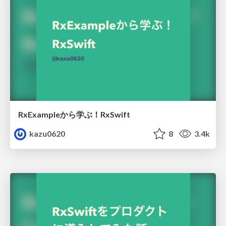
RxExampleから学ぶ！RxSwift
kazu0620
8
3.4k