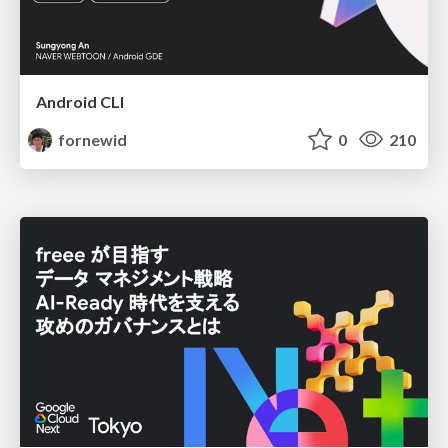
Android CLI
fornewid
0
210