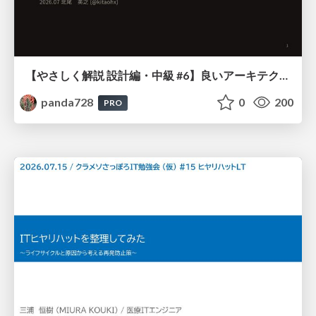
【やさしく解説 設計編・中級 #6】良いアーキテクチャとは ～ 一本の登り道の、行き先 ～
panda728
0
200
PRO