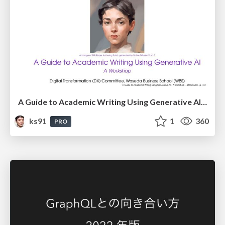
A Guide to Academic Writing Using Generative AI - A Workshop
ks91
1
360
PRO