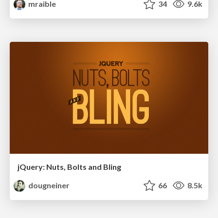
mraible
34
9.6k
jQuery: Nuts, Bolts and Bling
dougneiner
66
8.5k