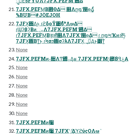
ೖྗ͞Εͨ5FYUΛ7JFX.PEFMʹ఻͑Δ
7JFX.PEFM͔Β఻ΘΔ ஋Λը໘ʹ൓ө͢Δ͚ͩ
%BUB#JOEJOH
7JFX͕΍Δ͜ͱ ɾϩδοΫ͸࣋ͨͣͨͩ6*Λఆٛ͢Δ
ɾϢʔβʔ͔Βͷૢ࡞Λ7JFX.PEFMʹ఻͑Δ
ɾ7JFX.PEFM͔Βड͚औͬͨ஋Λ7JFXʹ൓ө͢Δ ɾ ը໘ભҠͷॲཧ
7JFX͕΍Βͳ͍͜ͱ ɾϞσϧ΍σʔλΛ7JFX͕ૢ࡞͢Δ͜ͱ͸ͳ͍
None
7JFX.PEFMͷ֊૚ΛͲ͏΍ͬͯ࡞Δ͔ʁ 7JFX.PEFMࢹ఺͔Βݟͯߟ͑Α͏
None
None
None
None
None
None
7JFX.PEFMͷ࣮૷
7JFX.PEFMͷ࣮૷ 7JFXʹެ։͢ΔϓϩύςΟΛఆٛ