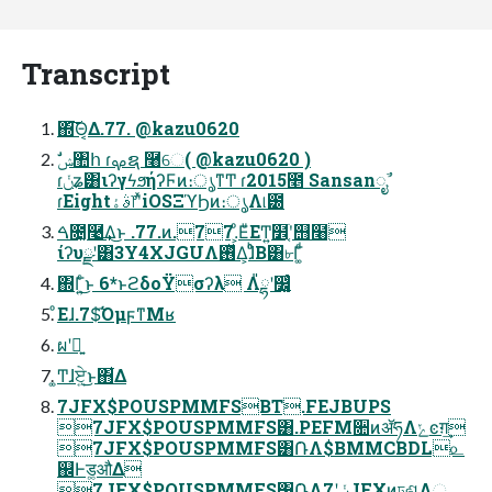
Transcript
΍͘͞͠Θ͔Δ.77. @kazu0620
ɾݩʑ͸ιʔγϟϧήʔϜͷ։ൃͳͲ ɾ2015೥ Sansanೖࣾ
ɾEightࣄۀ෦ʹͯiOSΞϓϦͷ։ൃΛ୲౰
ࠓ೔͓࿩͢Δ͜ͱ .77.ͷ.77.͕ͦΕͧΕͲ͏͍͏໾ׂ͔ʹ஫໨
ίʔυྫʹ͸3Y4XJGUΛ࢖ͬͯΔ͕ɺͦͪΒ͸৮Γ͚ͩ
΍Γ͍ͨ͜ͱ 6*ͱϩδοΫσʔλ Λ៉ྷʹ෼͚͍ͨ
ͦΕɺ.7$͡ΌμϝͳΜʁ
ผʹྑ͍
͚Ͳɺਏ͍͜ͱ΋͋Δ
7JFX$POUSPMMFSBT.FEJBUPS
7JFX$POUSPMMFS͸.PEFM૚ͷॲཧΛݺͼग़͢
7JFX$POUSPMMFS͸݁ՌΛ$BMMCBDL௨
஌Ͱड͚औΔ
7JFX$POUSPMMFS͸݁ՌΛݩʹ7JFXͷঢ়ଶΛૢ࡞