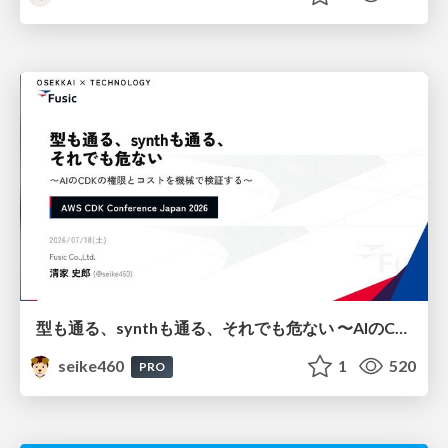
型も通る、synthも通る、それでも危ない 〜AIのCDKの権限とコストを機械で検証する〜 / It Passes Type Checks, It Passes Synth Checks, but It’s Still Risky — Automatically Verifying Permissions and Costs in AI’s CDK —
seike460
1
520
PRO