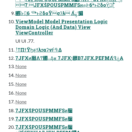
 7JFX$POUSPMMFSͷதͰ6*ͱϩδοΫ͕ࠞ͟Γ͕ͪ
΋͏ͪΐͬͱྑ͍ײ͡ʹ 6*ͱϩδοΫσʔλ Λ៉ྷʹ෼͚͍ͨ
ViewModel Model Presentation Logic
Domain Logic (And Data) View
ViewController
UI UI .77.
ࡶͳΠϯΫϦϝϯλϧαʔνͰߟ͑Δ
7JFXͷ૚ΛͲ͏΍ͬͯ࡞Δ͔ʁ 7JFXࢹ఺͔Β7JFX.PEFMΛݟͯߟ͑Α͏
None
None
None
None
None
7JFX$POUSPMMFSͷ࣮૷
7JFX$POUSPMMFSͷ࣮૷
7JFX$POUSPMMFSͷ࣮૷