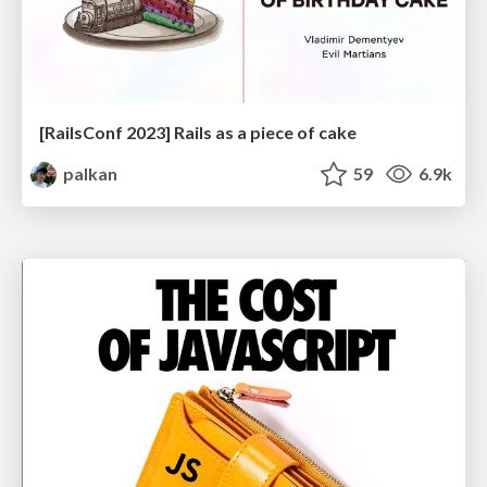
[RailsConf 2023] Rails as a piece of cake
palkan
59
6.9k