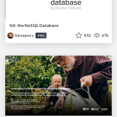
Git: the NoSQL Database
bkeepers
432
67k
PRO