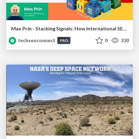
Max Prin - Stacking Signals: How International SEO Comes Together (And Falls Apart)
techseoconnect
0
330
PRO