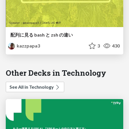
配列に見る bash と zsh の違い
kazzpapa3
3
430
Other Decks in Technology
See All in Technology