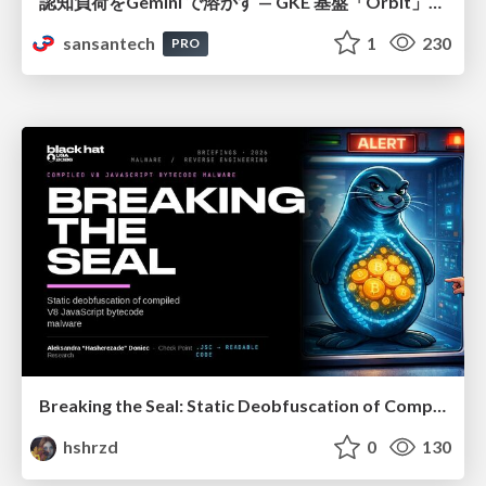
認知負荷をGemini で溶かす — GKE 基盤「Orbit」における AI エージェントの実践
sansantech
1
230
PRO
Breaking the Seal: Static Deobfuscation of Compiled V8 JavaScript Bytecode Malware
hshrzd
0
130