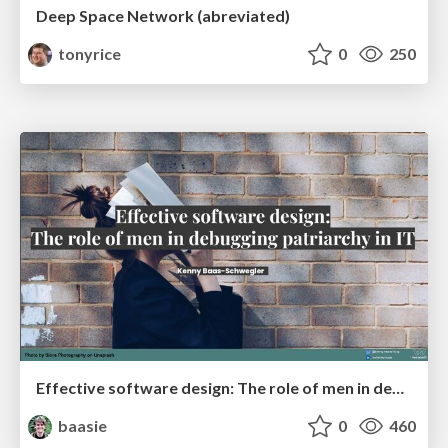
Deep Space Network (abreviated)
tonyrice
0
250
Effective software design: The role of men in debugging patriarchy in IT @ Voxxed Days AMS
baasie
0
460