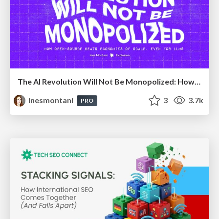
The AI Revolution Will Not Be Monopolized: How open-source beats economies of scale, even for LLMs
inesmontani
3
3.7k
PRO