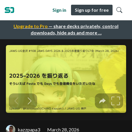
Sign in
Sign up for free
Upgrade to Pro
— share decks privately, control
downloads, hide ads and more …
kazzpapa3
March 28, 2026