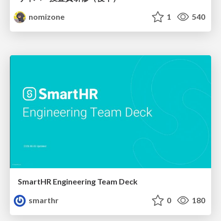
nomizone
1
540
SmartHR Engineering Team Deck
smarthr
0
180