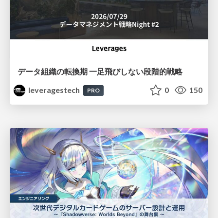
データ組織の転換期 一足飛びしない段階的戦略
leveragestech
0
150
PRO