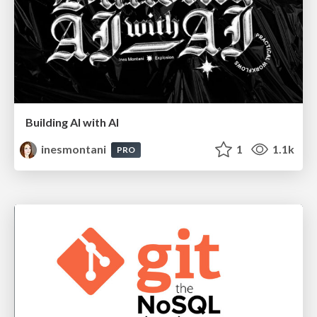
Building AI with AI
inesmontani
1
1.1k
PRO