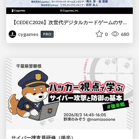
【CEDEC2026】次世代デジタルカードゲームのサーバー設計と運用 〜『Shadowverse: Worlds Beyond』の舞台裏～
cygames
0
680
PRO
サイバー捜査員研修（後半）