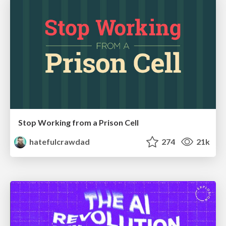
Stop Working from a Prison Cell
hatefulcrawdad
274
21k