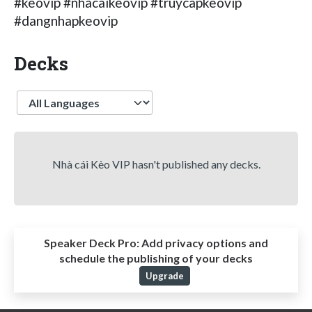
#keovip #nhacaikeovip #truycapkeovip
#dangnhapkeovip
Decks
Language
Nhà cái Kèo VIP hasn't published any decks.
Speaker Deck Pro:
Add privacy options and
schedule the publishing of your decks
Upgrade