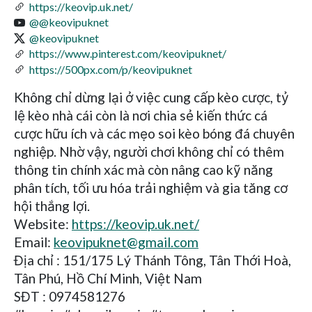
https://keovip.uk.net/
@@keovipuknet
@keovipuknet
https://www.pinterest.com/keovipuknet/
https://500px.com/p/keovipuknet
Không chỉ dừng lại ở việc cung cấp kèo cược, tỷ
lệ kèo nhà cái còn là nơi chia sẻ kiến thức cá
cược hữu ích và các mẹo soi kèo bóng đá chuyên
nghiệp. Nhờ vậy, người chơi không chỉ có thêm
thông tin chính xác mà còn nâng cao kỹ năng
phân tích, tối ưu hóa trải nghiệm và gia tăng cơ
hội thắng lợi.
Website:
https://keovip.uk.net/
Email:
keovipuknet@gmail.com
Địa chỉ : 151/175 Lý Thánh Tông, Tân Thới Hoà,
Tân Phú, Hồ Chí Minh, Việt Nam
SĐT : 0974581276