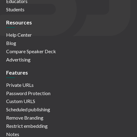
Educators
Students
Resources
Help Center
Blog
Compare Speaker Deck
Advertising
Features
Private URLs
Password Protection
Custom URLS
Scheduled publishing
Remove Branding
Restrict embedding
Notes