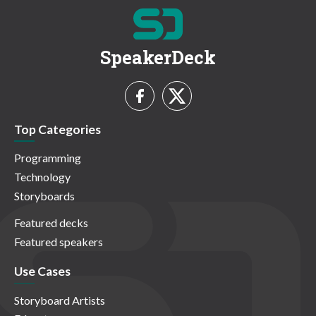
SpeakerDeck
Top Categories
Programming
Technology
Storyboards
Featured decks
Featured speakers
Use Cases
Storyboard Artists