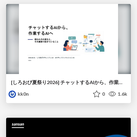
[しろおび夏祭り2026] チャットするAIから、作業するAIへ - 使われ方の変化と、その裏側で起きていること
kk0n
0
1.6k