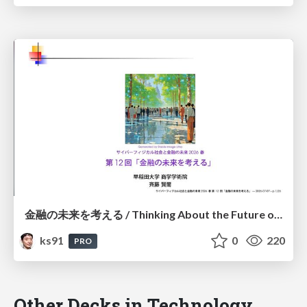
金融の未来を考える / Thinking About the Future of Finance
ks91
0
220
PRO
Other Decks in Technology