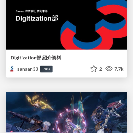
Digitization部 紹介資料
sansan33
2
7.7k
PRO