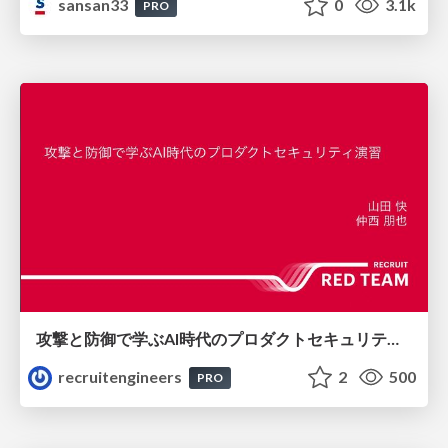
sansan33
0
3.1k
PRO
攻撃と防御で学ぶAI時代のプロダクトセキュリティ演習
recruitengineers
2
500
PRO