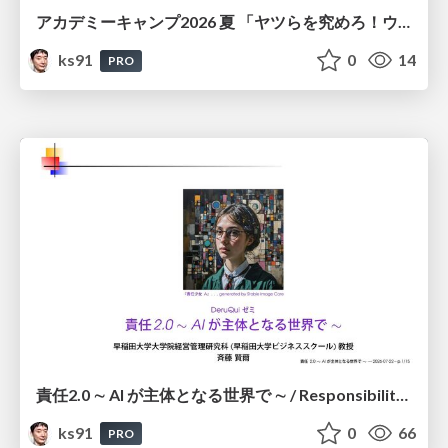
アカデミーキャンプ2026 夏 「ヤツらを究めろ！ウチらとヤツらの自由研究∼ シーズン2」DAY 1 / Academy Camp 2026 Summer: Master Them! Our Independent Research Project with Them—Season 2 DAY1
ks91
0
14
PRO
責任2.0 ∼ AI が主体となる世界で ∼ / Responsibility 2.0: In a World Where AI Takes Responsibilities
ks91
0
66
PRO