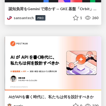
認知負荷をGemini で溶かす — GKE 基盤「Orbit」における AI エージェントの実践
sansantech
1
260
PRO
AIがAPIを書く時代に、私たちは何を設計すべきか
nagix
0
220