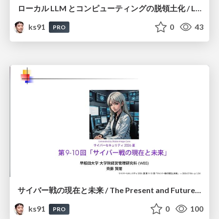
ローカル LLM とコンピューティングの脱領土化 / Local LLMs and Deterritorialization of Computing
ks91
0
43
PRO
サイバー戦の現在と未来 / The Present and Future of Cyber Warfare
ks91
0
100
PRO