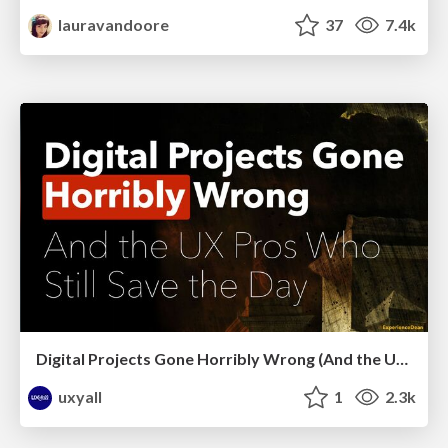
lauravandoore
37
7.4k
Digital Projects Gone Horribly Wrong (And the UX Pros Who Still Save the Day) - Dean Schuster
uxyall
1
2.3k