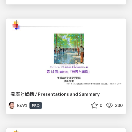
発表と総括 / Presentations and Summary
ks91
0
230
PRO