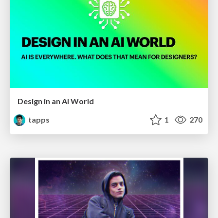
Design in an AI World
tapps
1
270