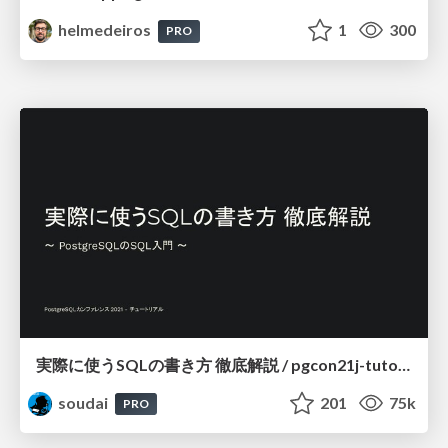
helmedeiros
1
300
PRO
実際に使うSQLの書き方 徹底解説 / pgcon21j-tutorial
soudai
201
75k
PRO