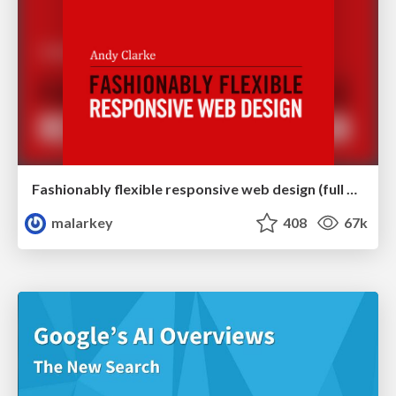
Fashionably flexible responsive web design (full day workshop)
malarkey
408
67k