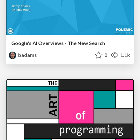
Google's AI Overviews - The New Search
badams
0
1.1k