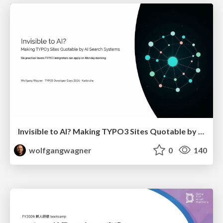
Invisible to AI? Making TYPO3 Sites Quotable by AI Search Systems
wolfgangwagner
0
140