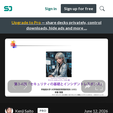
Sign in
Sign up for free
Upgrade to Pro
— share decks privately, control
downloads, hide ads and more …
Kenji Saito
June 12, 2026
PRO