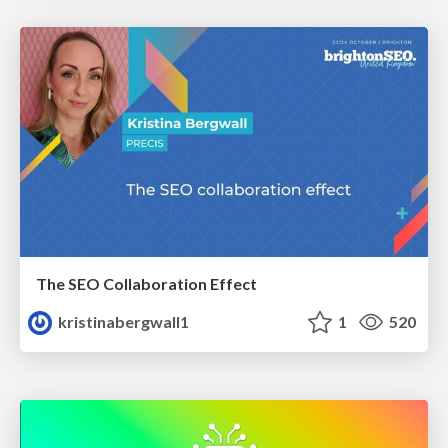
The SEO Collaboration Effect
kristinabergwall1
1
520