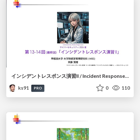
インシデントレスポンス演習II / Incident Response Exercise II
ks91
0
110
PRO