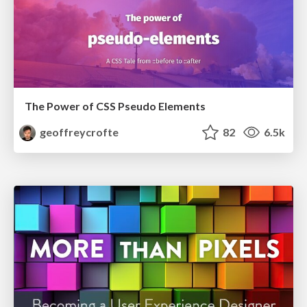
The Power of CSS Pseudo Elements
geoffreycrofte
82
6.5k