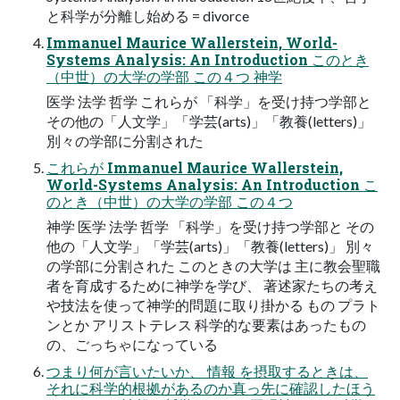
と科学が分離し始める = divorce
Immanuel Maurice Wallerstein, World-
Systems Analysis: An Introduction このとき
（中世）の⼤学の学部 この４つ 神学
医学 法学 哲学 これらが 「科学」を受け持つ学部と
その他の「⼈⽂学」「学芸(arts)」「教養(letters)」
別々の学部に分割された
これらが Immanuel Maurice Wallerstein,
World-Systems Analysis: An Introduction こ
のとき（中世）の⼤学の学部 この４つ
神学 医学 法学 哲学 「科学」を受け持つ学部と その
他の「⼈⽂学」「学芸(arts)」「教養(letters)」 別々
の学部に分割された このときの⼤学は 主に教会聖職
者を育成するために神学を学び、 著述家たちの考え
や技法を使って神学的問題に取り掛かる もの プラト
ンとか アリストテレス 科学的な要素はあったもの
の、ごっちゃになっている
つまり何が言いたいか、 情報 を摂取するときは、
それに科学的根拠があるのか真っ先に確認したほう