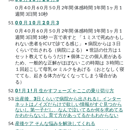
0 月 4 0 月 6 0 月 5 0 月 2年間 体感時間 1年間 1ヶ月 1
週間 3日間 10秒
0 0 月 1 0 月 2 0 月 3
0 月 4 0 月 6 0 月 5 0 月 2年間 体感時間 1年間 1ヶ月 1
週間 3日間 10秒 一言で表すと 「１ミスで死ぬかもし
れない患者をICUで診てる感じ」 • 病院からは３日
くらいで出される（病院による） • 世話の仕方は１
セット教えてもらうだけ • 個体ごとの個人差がある
ため、一般的な正解がほぼない この時期は ３時間に
１回起こして母乳 or ミルクをあげる （おとなしく寝
てても、起きる体力がなくなってしまう場合があ
る）
0 ! 月 1 ! 月 生かすフェーズ ←ここの乗り切り方
出産後、3日くらいで病院から出されるし インター
ネットはノイズだらけで欲しい情報がすぐ見つから
ないし 第一子だし、なんで泣いてるか何を求めてる
かわからないし 育て方があってるかもわからない
産後ケア そんな悩みを解決してくれる