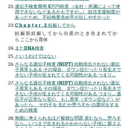
遺伝子検査費用 5万円程度 （会社・所属によって使
用できないなどあるかもですが...） 妊活支援制度が
あったため、不妊検査含め手が出しやすかった
C h a p t e r . 2 妊娠してから
妊 娠 前 妊 娠 し て か ら 出 産 の と き 生 ま れ て か
ら ここから育休
またDNA検査
というわけではない
さらなる遺伝子検査 (NIPT) 自動排出されない遺伝
子異常もある その場合、ダウン症だったり長生きで
きない子供が生まれてくる可能性がある つまり...
さらなる遺伝子検査 (NIPT) 自動排出されない遺伝
子異常もある その場合、ダウン症だったり長生きで
きない子供が生まれてくる可能性がある つまり... 遺
伝子が正常なら安心、もし異常（ダウン症など）が
あったら、 その子を 生むか堕ろすか の選択をする
ための検査
無限に考えられるほど複雑な問題 産むなら... 堕ろす
なら... いつまで生きれるかわからない子供に 親２人