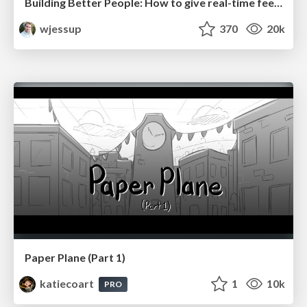
Building Better People: How to give real-time feedback that sticks.
wjessup
370
20k
Paper Plane (Part 1)
katiecoart
1
10k
PRO