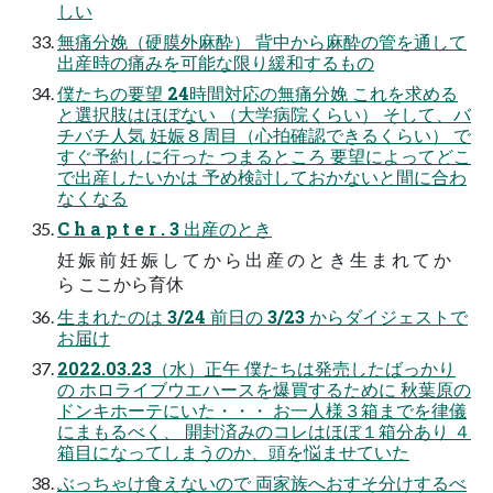
しい
無痛分娩（硬膜外麻酔） 背中から麻酔の管を通して
出産時の痛みを可能な限り緩和するもの
僕たちの要望 24時間対応の無痛分娩 これを求める
と選択肢はほぼない （大学病院くらい） そして、バ
チバチ人気 妊娠８周目（心拍確認できるくらい） で
すぐ予約しに行った つまるところ 要望によってどこ
で出産したいかは 予め検討しておかないと間に合わ
なくなる
C h a p t e r . 3 出産のとき
妊 娠 前 妊 娠 し て か ら 出 産 の と き 生 ま れ て か
ら ここから育休
生まれたのは 3/24 前日の 3/23 からダイジェストで
お届け
2022.03.23（水）正午 僕たちは発売したばっかり
の ホロライブウエハースを爆買するために 秋葉原の
ドンキホーテにいた・・・ お一人様３箱までを律儀
にまもるべく、 開封済みのコレはほぼ１箱分あり ４
箱目になってしまうのか、頭を悩ませていた
ぶっちゃけ食えないので 両家族へおすそ分けするべ