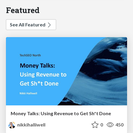
Featured
See All Featured
Money Talks: Using Revenue to Get Sh*t Done
nikkihalliwell
0
450