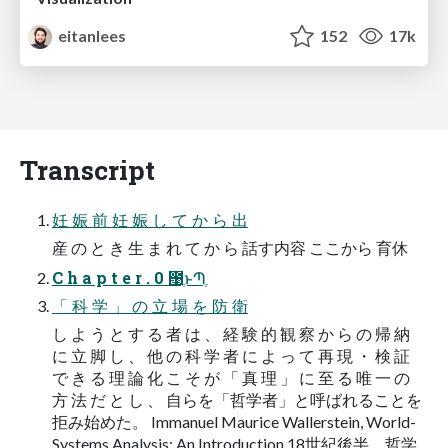
eitanlees
152
17k
Transcript
妊 娠 前 妊 娠 し て か ら 出
産 の と き 生 ま れ て か ら 話す内容 ここから 育休
C h a p t e r . 0 ఩ֶͱՊֶ
「 科 学 」 の ⽴ 場 を 防 衛
し よ う と す る 者 は 、 経 験 的 観 察 か ら の 帰 納
に ⽴ 脚 し 、 他 の 科 学 者 に よ っ て 再 現 ・ 検 証
で き る 理 論 化 こ そ が 「 真 理 」 に ⾄ る 唯 ⼀ の
⽅ 法 だ と し 、 ⾃らを「哲学者」と呼ばれることを
拒み始めた。 Immanuel Maurice Wallerstein, World-
Systems Analysis: An Introduction 18世紀後半、哲学