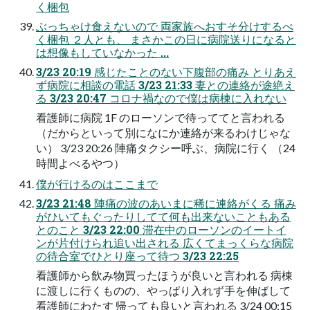
く梱包
ぶっちゃけ食えないので 両家族へおすそ分けするべ
く梱包 ２人とも、 まさかこの日に病院送りになると
は想像もしていなかった ...
3/23 20:19 感じたことのない下腹部の痛み とりあえ
ず病院に相談の電話 3/23 21:33 妻との連絡が途絶え
る 3/23 20:47 コロナ禍なので僕は病棟に入れない
看護師に病院 1F のローソンで待っててと言われる
（だからといって別になにか連絡が来るわけじゃな
い） 3/23 20:26 陣痛タクシー呼ぶ、病院に行く （24
時間よべるやつ）
僕が行けるのはここまで
3/23 21:48 陣痛の波のあいまに稀に連絡がくる 痛み
がひいてもぐったりしてて何も出来ないこともある
とのこと 3/23 22:00 滞在中のローソンのイートイ
ンが片付けられ追い出される 広くてまっくらな病院
の待合室でひとり座って待つ 3/23 22:25
看護師から飲み物買ったほうが良いと言われる 病棟
に渡しに行くものの、やっぱり入れず手を伸ばして
看護師にわたす 帰っても良いと言われる 3/24 00:15