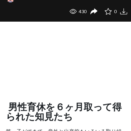
430
0
男性育休を６ヶ月取って得
られた知見たち