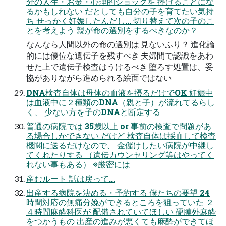
分の人生・お金・心理的ショックを 捧げることにな
るかもしれない だとしても自分の子を育てたい気持
ち せっかく妊娠したんだし... 切り替えて次の子のこ
とを考えよう 親が命の選別をするべきなのか？
なんなら人間以外の命の選別は 見ないふり？ 進化論
的には優位な遺伝子を残すべき 夫婦間で認識をあわ
せた上で遺伝子検査はうけるべき 堕ろす処置は、妥
協がありながら進められる絵面ではない
DNA検査自体は母体の血液を摂るだけでOK 妊娠中
は血液中に２種類のDNA（親と子）が流れてるらし
く、 少ない方を子のDNAと断定する
普通の病院では 35歳以上 or 事前の検査で問題があ
る場合しかできない だけど 検査自体は採血して検査
機関に送るだけなので、 金儲けしたい病院が中継し
てくれたりする （遺伝カウンセリング等はやってく
れない事もある） ※厳密には
産むルート 話は戻って...
出産する病院を決める・予約する 僕たちの要望 24
時間対応の無痛分娩ができるところを狙っていた ２
４時間麻酔科医が 配備されていてほしい 硬膜外麻酔
をつかうもの 出産の進みが悪くても麻酔ができてほ