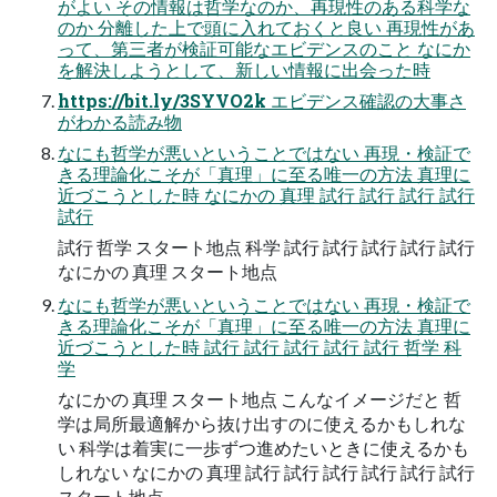
がよい その情報は哲学なのか、再現性のある科学な
のか 分離した上で頭に入れておくと良い 再現性があ
って、第三者が検証可能なエビデンスのこと なにか
を解決しようとして、新しい情報に出会った時
https://bit.ly/3SYVO2k エビデンス確認の大事さ
がわかる読み物
なにも哲学が悪いということではない 再現・検証で
きる理論化こそが「真理」に⾄る唯⼀の⽅法 真理に
近づこうとした時 なにかの 真理 試行 試行 試行 試行
試行
試行 哲学 スタート地点 科学 試行 試行 試行 試行 試行
なにかの 真理 スタート地点
なにも哲学が悪いということではない 再現・検証で
きる理論化こそが「真理」に⾄る唯⼀の⽅法 真理に
近づこうとした時 試行 試行 試行 試行 試行 哲学 科
学
なにかの 真理 スタート地点 こんなイメージだと 哲
学は局所最適解から抜け出すのに使えるかもしれな
い 科学は着実に⼀歩ずつ進めたいときに使えるかも
しれない なにかの 真理 試行 試行 試行 試行 試行 試行
スタート地点