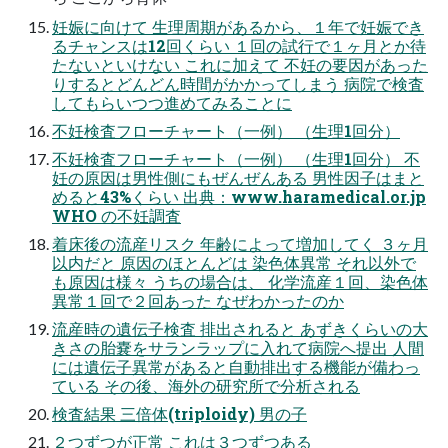
妊娠に向けて 生理周期があるから、１年で妊娠でき
るチャンスは12回くらい １回の試行で１ヶ月とか待
たないといけない これに加えて 不妊の要因があった
りするとどんどん時間がかかってしまう 病院で検査
してもらいつつ進めてみることに
不妊検査フローチャート（一例） （生理1回分）
不妊検査フローチャート（一例） （生理1回分） 不
妊の原因は男性側にもぜんぜんある 男性因⼦はまと
めると43%くらい 出典：www.haramedical.or.jp
WHO の不妊調査
着床後の流産リスク 年齢によって増加してく ３ヶ月
以内だと 原因のほとんどは 染色体異常 それ以外で
も原因は様々 うちの場合は、 化学流産１回、染色体
異常１回で２回あった なぜわかったのか
流産時の遺伝子検査 排出されると あずきくらいの大
きさの胎嚢をサランラップに入れて病院へ提出 人間
には遺伝子異常があると自動排出する機能が備わっ
ている その後、海外の研究所で分析される
検査結果 三倍体(triploidy) 男の子
２つずつが正常 これは３つずつある