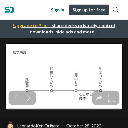
Sign in
Sign up for free
Upgrade to Pro
— share decks privately, control
downloads, hide ads and more …
LeonardoKen Orihara
October 28, 2022