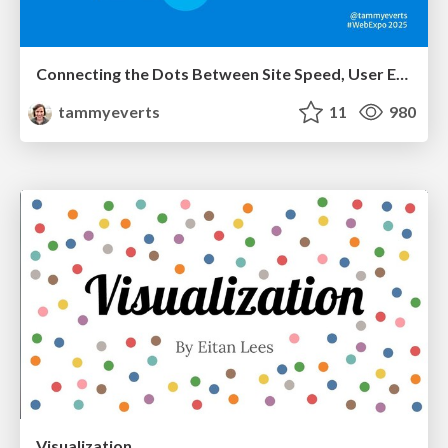
Connecting the Dots Between Site Speed, User Experience & Your Business [WebExpo 2025]
tammyeverts
11
980
Visualization