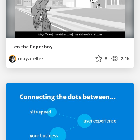
Leo the Paperboy
mayatellez
8
2.1k