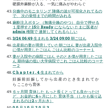
硬膜外麻酔が入る、一気に痛みがやわらぐ
分娩中のモニタリング 陣痛の波が可視化されてるの
で、 次の覚悟までの時間がみれる
麻酔注入ボタン （無痛分娩のやつ） 自分で押せる
１度押すと15分 Ready にならない たまに医者が
admin 権限で 連射してくれるらしい
3/24 06:49 生まれる 3/24 09:00 朝ごはん
出産前の妻が用意していた朝ごはん 妻が出産入院中
に僕が用意したごはん ごはん比較のコーナー１
妻が入院中の病院ごはん そのとき僕が用意したごは
ん 期待値の低い大学病院でこれ ごはん比較のコーナ
ー２
C h a p t e r . 4 生まれてから
妊 娠 前 妊 娠 し て か ら 出 産 の と き 生 ま れ て か
ら ここから育休
６ヶ月間 育休した もっと長くとっても良かったけ
ど、お金的に6ヶ月にした 育休手当 （しかも振り込
まれるのは2ヶ月おき）
0 0 月 1 0 月 2 0 月 3