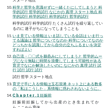
科学と哲学を意識せずに一緒くたにしてしまうと 科
学的試行 哲学的試行 なにかの 真理 スタート地点 科
学的試行 科学的試行 科学的試行 哲学的試行
科学的試行 科学的試行 たくさん試行を繰り返してい
るのに 迷子がちになってしまうことも
いま見ている情報は いま話している会話は いま行っ
てる議論は 哲学についてなのか 科学についてなのか
どっちかを認識してから自分の立ちふるまいを決定
すればよい
自己流・〇〇式を鵜呑みにしてしまうと 哲学的ムー
ブになり無駄に時間を浪費してしまう可能性がある
育児でなにか解決したいのに なにかの 真理 試行 試
行 試行 試行 試行
試行 哲学 スタート地点
育児で手に入る情報は玉石混淆 ネット上にある数多
の「私はこうした」系情報に惑わされないように。
C h a p t e r . 1 妊娠前
妊 娠 前 妊 娠 し て か ら 出 産 の と き 生 ま れ て か
ら ここから育休