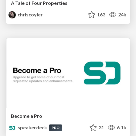
A Tale of Four Properties
chriscoyier
163
24k
Become a Pro
speakerdeck
31
6.1k
PRO