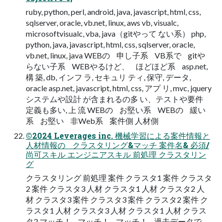
ruby, python, perl, android, java, javascript, html, css,
sqlserver, oracle, vb.net, linux, aws vb, visualc,
microsoftvisualc, vba, java（gitやって ない系） php,
python, java, javascript, html, css, sqlserver, oracle,
vb.net, linux, java WEBの 申し子系 VB系で gitや
らない子系 WEBやるけど、 ほどほど系 asp.net,
構 築, db, インフ ラ, セキュリ ティ, 保守, データ,
oracle asp.net, javascript, html, css, アプ リ, mvc, jquery
システムや設計 が含まれるの多 い、テストや要件
定義も多い, 上 流 WEBの お堅い系 WEBの 緩い
系 お堅い 非Web系 案件側 人材側
©2024 Leverages inc. 機械学習による案件情報と
人材情報の クラスタリング&マッチ 案件名& 必須/
尚可スキル エンジニアスキル 前処理 クラスタリン
グ
クラスタリング 前処理 案件 クラスタ1 案件 クラスタ
2 案件 クラスタ3 人材 クラスタ1 人材 クラスタ2 人
材 クラスタ3 案件 クラスタ3 案件 クラスタ2 案件 ク
ラスタ1 人材 クラスタ3 人材 クラスタ1 人材 クラス
タ2 マッチ！ マッチ！ マッチ！ 過去データで