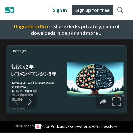
Sign in
Sign up for free
Upgrade to Pro
— share decks privately, control
downloads, hide ads and more …
·
Your Podcast. Everywhere. Effortlessly.
→
SPONSORED