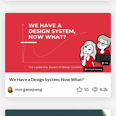
We Have a Design System, Now What?
morganepeng
55
8.2k