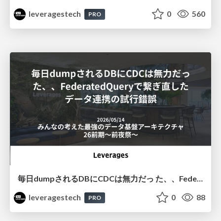
leveragestech
0
560
PRO
毎⽇dumpされるDBにCDCは無⼒だっ た、、FederatedQueryで繋ぎ直した データ連携の試⾏錯誤
leveragestech
0
88
PRO