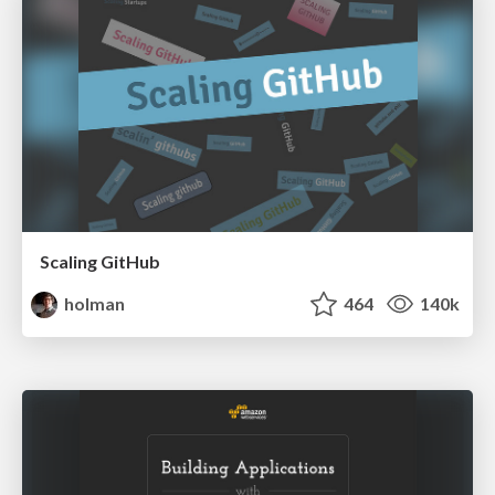
Scaling GitHub
holman
464
140k