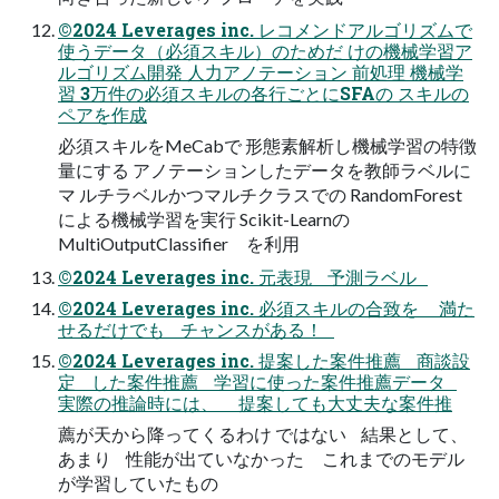
©2024 Leverages inc. レコメンドアルゴリズムで
使うデータ（必須スキル）のためだ けの機械学習ア
ルゴリズム開発 人力アノテーション 前処理 機械学
習 3万件の必須スキルの各行ごとにSFAの スキルの
ペアを作成
必須スキルをMeCabで 形態素解析し機械学習の特徴
量にする アノテーションしたデータを教師ラベルに
マ ルチラベルかつマルチクラスでの RandomForest
による機械学習を実行 Scikit-Learnの
MultiOutputClassifier を利用
©2024 Leverages inc. 元表現 予測ラベル
©2024 Leverages inc. 必須スキルの合致を 満た
せるだけでも チャンスがある！
©2024 Leverages inc. 提案した案件推薦 商談設
定 した案件推薦 学習に使った案件推薦データ
実際の推論時には、 提案しても大丈夫な案件推
薦が天から降ってくるわけ ではない 結果として、
あまり 性能が出ていなかった これまでのモデル
が学習していたもの