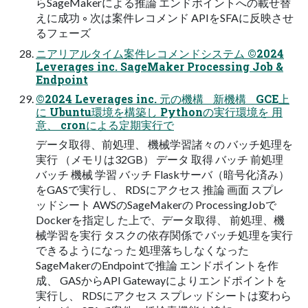
らSageMakerによる推論 エンドポイントへの載せ替
えに成功 ◦ 次は案件レコメンド APIをSFAに反映させ
るフェーズ
ニアリアルタイム案件レコメンドシステム ©2024
Leverages inc. SageMaker Processing Job &
Endpoint
©2024 Leverages inc. 元の機構 新機構 GCE上
に Ubuntu環境を構築し Pythonの実行環境を 用
意、 cronによる定期実行で
データ取得、前処理、 機械学習諸々の バッチ処理を
実行 （メモリは32GB） データ 取得 バッチ 前処理
バッチ 機械 学習 バッチ Flaskサーバ（暗号化済み）
をGASで実行し、 RDSにアクセス 推論 画面 スプレ
ッドシート AWSのSageMakerの ProcessingJobで
Dockerを指定し た上で、データ取得、 前処理、機
械学習を実行 タスクの依存関係で バッチ処理を実行
できるようになっ た 処理落ちしなくなった
SageMakerのEndpointで推論 エンドポイントを作
成、 GASからAPI Gatewayによりエンドポイントを
実行し、 RDSにアクセス スプレッドシートは変わら