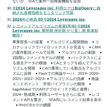
ないが、 SFAで案件一括検索機能を追加
©2024 Leverages inc. 利用ログはBigQueryに格
納され各種指標をモニタリング可能
2024年の抱負 03 ©2024 Leverages inc.
レコメンドアルゴリズムの発展(再掲) ©2024
Leverages inc. 黎明期 挫折期 やり直し期 新体制
離陸 •
事業部長への提案 • アルゴリズム開発開始 • コ
ロナショックでパイロットテストが見送り • CRM
の案件配信メールで活用 • アルゴリズムの刷新 •
2段階レコメンドモデルの開発 • バックテストによ
る過去データの模倣 • CAとタッグを組んでアルゴ
リズムを開発 • CAの重視している観点をアルゴリ
ズムに反映 • Flaskでの推論サーバ 2019~ 2020~
2021~ 2022~ 2023~ • アルゴリズムの洗練 • 推論
エンドポイント、学習パイプラインの開発 •
SageMakerでのAPIデプロイ（テク戦と連携）
2024~ 熟成期 • 利用ユーザーをさらに拡大 • レコ
メンドAPIを繋ぎ、 SFA内にレコメンド結果を表示
• INやCRカテの網羅