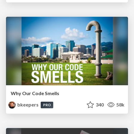
Why Our Code Smells
bkeepers
340
58k
PRO