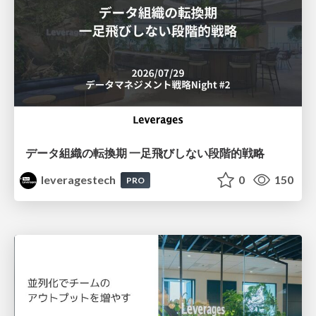
データ組織の転換期 一足飛びしない段階的戦略
leveragestech
0
150
PRO