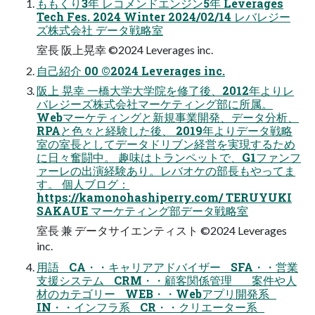
ももくり3年 レコメンドエンジン5年 Leverages
Tech Fes. 2024 Winter 2024/02/14 レバレジー
ズ株式会社 データ戦略室
室長 阪上晃幸 ©2024 Leverages inc.
自己紹介 00 ©2024 Leverages inc.
阪上 晃幸 一橋大学大学院を修了後、2012年よりレ
バレジーズ株式会社マーケティング部に所属。
Webマーケティングと新規事業開発、データ分析、
RPAと色々と経験した後、 2019年よりデータ戦略
室の室長としてデータドリブン経営を実現するため
に日々奮闘中。 趣味はトランペットで、G1ファンフ
ァーレの出演経験あり。レバオケの部長もやってま
す。 個人ブログ：
https://kamonohashiperry.com/ TERUYUKI
SAKAUE マーケティング部データ戦略室
室長 兼 データサイエンティスト ©2024 Leverages
inc.
用語 CA・・キャリアアドバイザー SFA・・営業
支援システム CRM・・顧客関係管理 案件や人
材のカテゴリー WEB・・Webアプリ開発系
IN・・インフラ系 CR・・クリエーター系