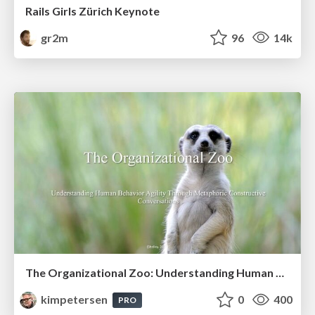
Rails Girls Zürich Keynote
gr2m
96
14k
The Organizational Zoo: Understanding Human Behavior Agility Through Metaphoric Constructive Conversations (based on the works of Arthur Shelley, Ph.D)
kimpetersen
0
400
PRO