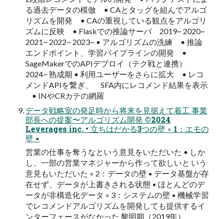
る過去データの模倣 • CAとタッグを組んでアルゴ
リズムを開発 • CAの重視している観点をアルゴリ
ズムに反映 • Flaskでの推論サーバ 2019~ 2020~
2021~ 2022~ 2023~ • アルゴリズムの洗練 • 推論
エンドポイント、学習パイプラインの開発 •
SageMakerでのAPIデプロイ（テク戦と連携）
2024~ 熟成期 • 利用ユーザーをさらに拡大 • レコ
メンドAPIを繋ぎ、 SFA内にレコメンド結果を表示
• INやCRカテの網羅
データ戦略室の発足時から将来を見据えて着工 事業
部長への提案〜アルゴリズム開発 ©2024
Leverages inc. • 立ちはだかる3つの壁 ◦ 1：エモの
壁 ▪
営業の仕事を奪うなという意見をいただいた • しか
し、一部の営業マネジャーから作って欲しいと いう
意見もいただいた ◦ 2：データの壁 ▪ データ基盤が存
在せず、データが上書きされる状態 ▪ ほとんどのデ
ータが非構造化データ ◦ 3：システムの壁 ▪ 機械学習
でレコメンドアルゴリズムを開発しても提供するイ
ンターフェースがなかった 黎明期（2019年）