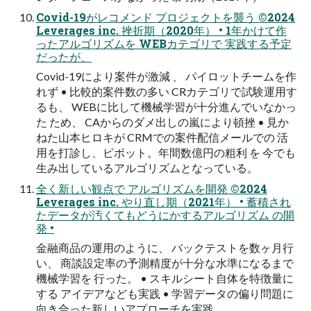
Covid-19がレコメンド プロジェクトを襲う ©2024
Leverages inc. 挫折期（2020年） • 1年かけて作
ったアルゴリズムを WEBカテゴリで 実践する予定
だったが、
Covid-19により案件が激減 、 パイロットチームを作
れず • 比較的案件数の多い CRカテゴリで試験運用す
るも、 WEBに比して機械学習が十分進んでいなかっ
た ため、 CAからのダメ出しの嵐により頓挫 • 見か
ねた山本ヒロキが CRMでの案件配信メールでの 活
用を打診し、ピボット。年間数億円の粗利 を 今でも
生み出しているアルゴリズムとなっている。
全く新しい観点で アルゴリズムを開発 ©2024
Leverages inc. やり直し期（2021年） • 蓄積され
たデータが汚くてもどうにかするアルゴリズム の開
発 •
金融商品の運用のように、 バックテストを数ヶ月行
い、 商談設定率の予測精度が十分な水準になるまで
機械学習を 行った。 • スキルシート自体を特徴量に
する アイデアなども実践 • 学習データの偏り問題に
向き合った新しいアプローチを実践