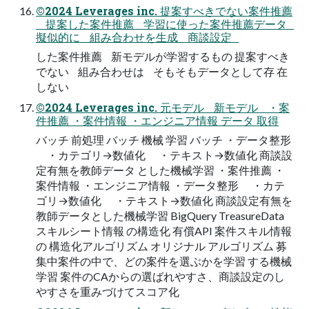
©2024 Leverages inc. 提案すべきでない案件推薦
提案した案件推薦 学習に使った案件推薦データ
擬似的に 組み合わせを生成 商談設定
した案件推薦 新モデルが学習するもの 提案すべき
でない 組み合わせは そもそもデータとして存 在
しない
©2024 Leverages inc. 元モデル 新モデル ・案
件推薦 ・案件情報 ・エンジニア情報 データ 取得
バッチ 前処理 バッチ 機械 学習 バッチ ・データ整形
・カテゴリ→数値化 ・テキスト→数値化 商談設
定有無を教師データ とした機械学習 ・案件推薦 ・
案件情報 ・エンジニア情報 ・データ整形 ・カテ
ゴリ→数値化 ・テキスト→数値化 商談設定有無を
教師データとした機械学習 BigQuery TreasureData
スキルシート情報 の構造化 有償API 案件スキル情報
の 構造化アルゴリズム オリジナル アルゴリズム 募
集中案件の中で、どの案件を選ぶかを学習 する機械
学習 案件のCAからの選ばれやすさ、商談設定のし
やすさを重みづけてスコア化