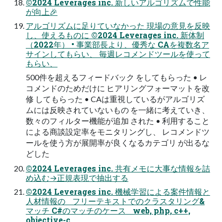
©2024 Leverages inc. 新しいアルゴリズムで性能
が向上🎉
アルゴリズムに足りていなかった 現場の意見を反映
し、使えるものに ©2024 Leverages inc. 新体制
（2022年） • 事業部長より、優秀な CAを複数名ア
サインしてもらい、 毎週レコメンドツールを使って
もらい、
500件を超えるフィードバック をしてもらった • レ
コメンドのためだけに ヒアリングフォーマットを改
修 してもらった • CAは重視しているがアルゴリズ
ムには反映されていないもの を一緒に考えていき、
数々のフィルター機能が追加 された • 利用すること
による商談設定率をモニタリングし、 レコメンドツ
ールを使う方が展開率が良くなるカテゴリ が出るな
どした
©2024 Leverages inc. 共有メモに大事な情報を詰
め込む→正規表現で抽出する
©2024 Leverages inc. 機械学習による案件情報と
人材情報の フリーテキストでのクラスタリング&
マッチ C#のマッチのケース web, php, c++,
objective-c,