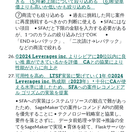
きる ⑤年齢上限について絞り込める ⑥希望単
価よりも高いか低いかも絞り込める
⑦商流でも絞り込める • 過去に挑戦した同じ案件
に再度挑戦するべきかの 判断に使える • SFAにはな
い項目 • SFAだと下限の金額を入力する必要がある
が、1 つのカラムの絞り込みだけでOK •
「END→レバテック」、「二次請け→レバテック」
などの商流で絞れる
©2024 Leverages inc. よりシビアに20位以内に良
い推 薦ができているかを評価 CAとの協業により
性能がさらに向上🎉
可用性を高め、 LTSF実装に繋げていく1年 ©2024
Leverages inc. 熟成期（2023年） • 十分にCAが使
える水準に達したため、 SFAへの案件レコメンドア
ル ゴリズムの実装を提案
• SFAへの実装はシステムリソースの観点で難があっ
たため、 SageMakerでの案件レコメンド APIの開発
を優先することに • テクノロジー戦略室と協業し、
要件を落とさずに、 データ前処理→学習→推論の全
てをSageMakerで実現 • 育休を経て、Flaskサーバか