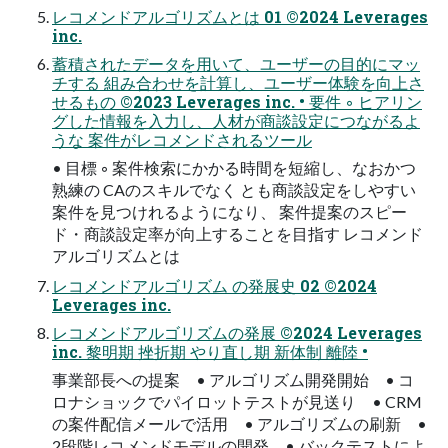
レコメンドアルゴリズムとは 01 ©2024 Leverages
inc.
蓄積されたデータを用いて、ユーザーの目的にマッ
チする 組み合わせを計算し、ユーザー体験を向上さ
せるもの ©2023 Leverages inc. • 要件 ◦ ヒアリン
グした情報を入力し、人材が商談設定につながるよ
うな 案件がレコメンドされるツール
• 目標 ◦ 案件検索にかかる時間を短縮し、なおかつ
熟練の CAのスキルでなく とも商談設定をしやすい
案件を見つけれるようになり、 案件提案のスピー
ド・商談設定率が向上することを目指す レコメンド
アルゴリズムとは
レコメンドアルゴリズム の発展史 02 ©2024
Leverages inc.
レコメンドアルゴリズムの発展 ©2024 Leverages
inc. 黎明期 挫折期 やり直し期 新体制 離陸 •
事業部長への提案 • アルゴリズム開発開始 • コ
ロナショックでパイロットテストが見送り • CRM
の案件配信メールで活用 • アルゴリズムの刷新 •
2段階レコメンドモデルの開発 • バックテストによ