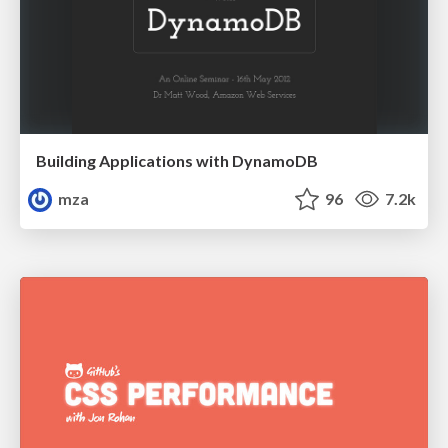
Building Applications with DynamoDB
mza
96
7.2k