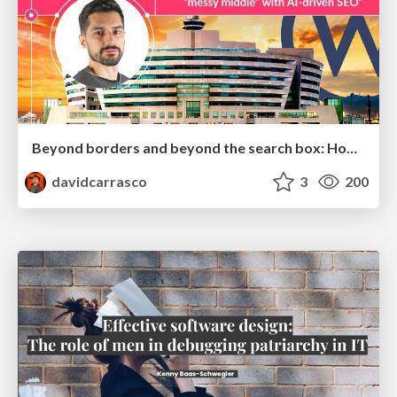
Beyond borders and beyond the search box: How to win the global "messy middle" with AI-driven SEO
davidcarrasco
3
200