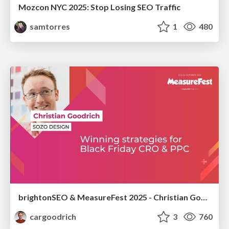
Mozcon NYC 2025: Stop Losing SEO Traffic
samtorres
1
480
brightonSEO & MeasureFest 2025 - Christian Goodrich - Winning strategies for Black Friday CRO & PPC
cargoodrich
3
760