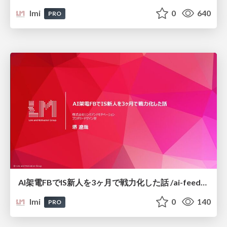
lmi
0
640
PRO
AI架電FBでIS新人を3ヶ月で戦力化した話 /ai-feedback-3month-rampup_link-and-motivation
lmi
0
140
PRO