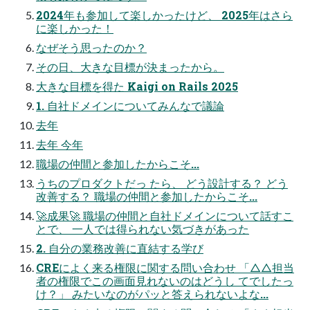
2024年も参加して楽しかったけど、 2025年はさら
に楽しかった！
なぜそう思ったのか？
その日、大きな目標が決まったから。
大きな目標を得た Kaigi on Rails 2025
1. 自社ドメインについてみんなで議論
去年
去年 今年
職場の仲間と参加したからこそ...
うちのプロダクトだっ たら、 どう設計する？ どう
改善する？ 職場の仲間と参加したからこそ...
🚀成果🚀 職場の仲間と自社ドメインについて話すこ
とで、 一人では得られない気づきがあった
2. 自分の業務改善に直結する学び
CREによく来る権限に関する問い合わせ 「△△担当
者の権限でこの画面見れないのはどうし てでしたっ
け？」 みたいなのがパッと答えられないよな...