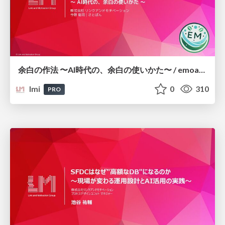
余白の作法 〜AI時代の、余白の使いかた〜 / emoasis-12-link-and-motivation
lmi
0
310
PRO