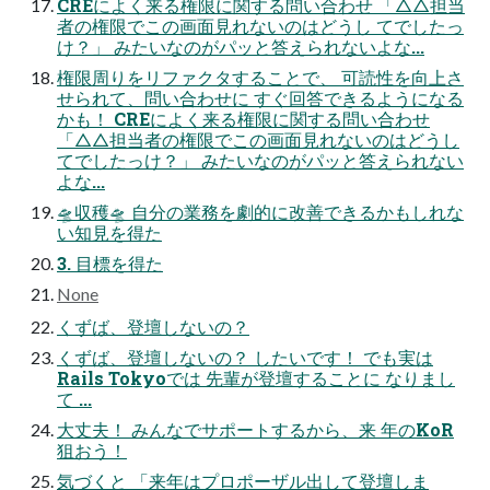
CREによく来る権限に関する問い合わせ 「△△担当
者の権限でこの画面見れないのはどうし てでしたっ
け？」 みたいなのがパッと答えられないよな...
権限周りをリファクタすることで、 可読性を向上さ
せられて、問い合わせに すぐ回答できるようになる
かも！ CREによく来る権限に関する問い合わせ
「△△担当者の権限でこの画面見れないのはどうし
てでしたっけ？」 みたいなのがパッと答えられない
よな...
🛸収穫🛸 自分の業務を劇的に改善できるかもしれな
い知見を得た
3. 目標を得た
None
くずば、登壇しないの？
くずば、登壇しないの？ したいです！ でも実は
Rails Tokyoでは 先輩が登壇することに なりまし
て ...
大丈夫！ みんなでサポートするから、来 年のKoR
狙おう！
気づくと 「来年はプロポーザル出して登壇しま