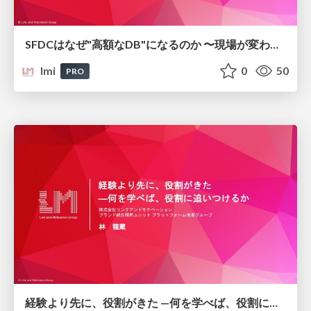
SFDCはなぜ"高額なDB"になるのか 〜現場が変わる運用設計とAI活用の実践〜/sfdc-operation-design-ai-utilization_link-and-motivation
lmi
0
50
PRO
経験より先に、役割がきた —何を学べば、役割に追いつけるか/エンジニアの役割の変化に向き合うConference 2026