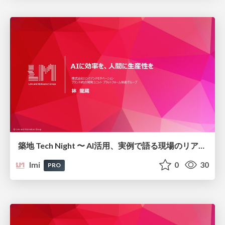
築地 Tech Night 〜 AI活用、実例で語る現場のリアル 〜/ai-efficiency-human-productivity_link-and-motivation
lmi
0
30
PRO