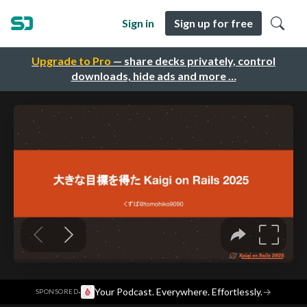
Sign in
Sign up for free
Upgrade to Pro
— share decks privately, control
downloads, hide ads and more …
·
Your Podcast. Everywhere. Effortlessly.
→
SPONSORED