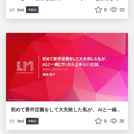
lmi
0
32
PRO
初めて要件定義をして大失敗した私が、 AIと一緒にやったら上手くいった話
lmi
0
35
PRO