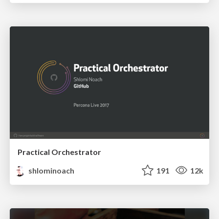
Practical Orchestrator
shlominoach
191
12k