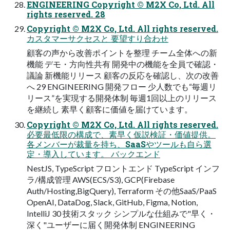
ENGINEERING Copyright © M2X Co, Ltd. All
rights reserved. 28
Copyright © M2X Co, Ltd. All rights reserved.
カスタマーサクセスと 要望すり合わせ
顧客の声から改善ポイントを整理 チーム全体への新
機能 デモ・方向性共有 開発中の機能を全員で確認・
議論 新機能リリース 顧客の反応を確認し、次の改善
へ 29 ENGINEERING 開発フロー 少人数でも“毎週リ
リース”を実現する開発体制 毎週1回以上のリリース
を継続し 素早く顧客に価値を届けています。
Copyright © M2X Co, Ltd. All rights reserved.
必要最低限の構成で、素早く仮説検証・価値提供。
各メンバーが裁量を持ち、SaaSやツールも自ら選
定・導入しています。 バックエンド
NestJS, TypeScript フロントエンド TypeScript インフ
ラ/構成管理 AWS(ECS/S3), GCP(Firebase
Auth/Hosting,BigQuery), Terraform その他SaaS/PaaS
OpenAI, DataDog, Slack, GitHub, Figma, Notion,
IntelliJ 30 技術スタック シンプルな仕組みで"早く・
深く"ユーザーに届く開発体制 ENGINEERING