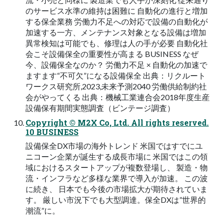
のサービス水準の維持は困難に 自動化の進行と増加
する保全業務 労働力不足への対応で設備の自動化が
加速する一方、メンテナンス対象となる設備は増加
異常検知は可能でも、修理は人の手が必要 自動化社
会こそ設備保全の重要性が高まる BUSINESS なぜ
今、設備保全なのか？ 労働力不足 × 自動化の加速で
ますます“不可欠”になる設備保全 出典：リクルート
ワークス研究所,2023,未来予測2040 労働供給制約社
会がやってくる 出典：機械工業連合会2018年度生産
設備保有期間実態調査（ビンテージ調査）
Copyright © M2X Co, Ltd. All rights reserved.
10 BUSINESS
設備保全DX市場の海外トレンド 米国ではすでにユ
ニコーン企業が誕生する成長市場に 米国ではこの領
域におけるスタートアップが複数登場し、 製造・物
流・インフラなど多様な業界で導入が加速。 この波
に続き、 日本でも今後の市場拡大が期待されていま
す。 厳しい市況下でも大型調達。保全DXは”世界的
潮流”に。