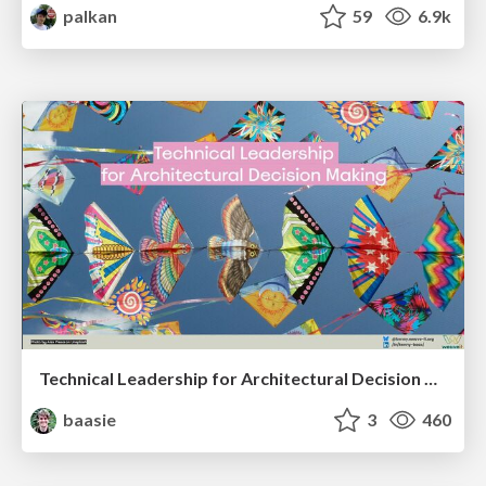
palkan
59
6.9k
Technical Leadership for Architectural Decision Making
baasie
3
460