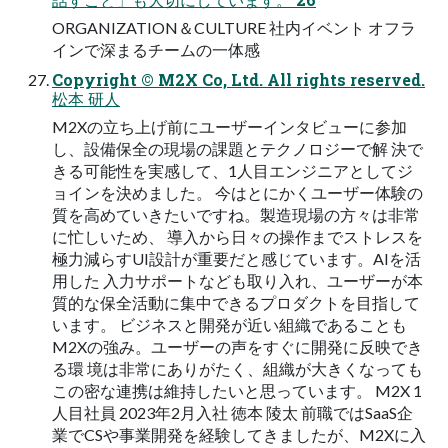
ORGANIZATION＆CULTURE 社内イベント オフラ
インで深まるチームの一体感
Copyright © M2X Co, Ltd. All rights reserved.
松本 研人
M2Xの立ち上げ前にユーザーインタビューに参加
し、設備保全の現場の課題とテクノロジーで解 決で
きる可能性を実感して、1人目エンジニアとしてジ
ョインを決めました。 今はとにかくユーザー体験の
質を高めていきたいですね。製造現場の方々は非常
に忙しいため、 導入から日々の操作までストレスを
極力減らすUI設計が重要だと感じています。AIを活
用した 入力サポートなども取り入れ、ユーザーが本
質的な保全活動に集中できるプロダクトを目指して
います。 ビジネスと開発が近い組織であることも
M2Xの強み。ユーザーの声をすぐに開発に反映でき
る環 境は非常にありがたく、組織が大きくなっても
この密な連携は維持したいと思っています。 M2X 1
人目社員 2023年2月入社 徳本 陵太 前職ではSaaS企
業でCSや事業開発を経験してきましたが、M2Xに入