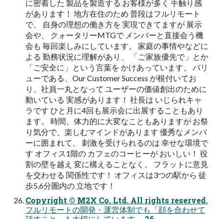
に密着した 製品を製造する お客様が多く 手触り感
があります！ 地方在住のため 普段はフルリモート
で、 自身の理想の働き方を 実現できてますが 展示
会や、 クォータリーMTGで メンバーと直接会う機
会も 毎回楽しみにしています。 家庭の事情やなどに
よる 勤務状況に理解があり、 「ご家族優先で」とか
「ご安全に」という言葉を かけあっています。 バリ
ューである、Our Customer Success が根付いてお
り、社員一丸となって ユーザーの価値創出のために
動いている 実感があります！ 社長は いじられキャ
ラです ひと月に4回も展示会に出展することもあり
ます。 時間、体力的に大変なこともありますが お祭
り気分で、楽しむマインドがあります 優秀なメンバ
ーに囲まれて、 刺激を受けられるのは 幸せな環境で
す オフィス1階の カフェのコーヒーが おいしい！ 役
割の壁を越え 変に構えることなく、 フラットに意見
を交わせる 関係性です！ オフィスは3つの駅から 徒
歩5,6分圏内の 立地です！
Copyright © M2X Co, Ltd. All rights reserved.
フルリモートの開発・運営体制でも「顔を合わせて
話すこと」も大切にしています。 26