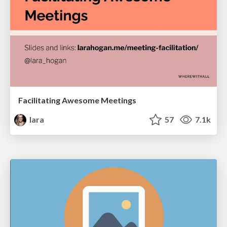
Facilitating Awesome Meetings
lara
57
7.1k