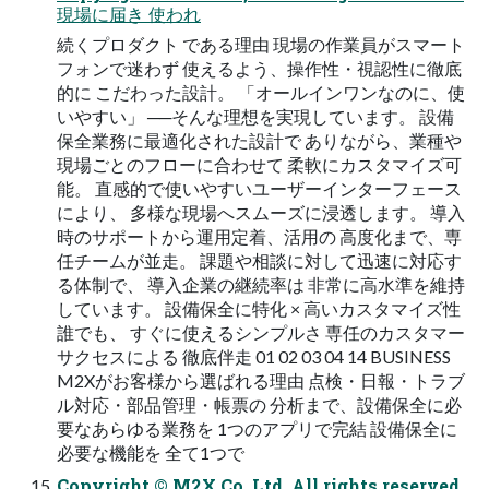
現場に届き 使われ
続くプロダクト である理由 現場の作業員がスマート
フォンで迷わず 使えるよう、操作性・視認性に徹底
的に こだわった設計。 「オールインワンなのに、使
いやすい」 ──そんな理想を実現しています。 設備
保全業務に最適化された設計で ありながら、業種や
現場ごとのフローに合わせて 柔軟にカスタマイズ可
能。 直感的で使いやすいユーザーインターフェース
により、 多様な現場へスムーズに浸透します。 導入
時のサポートから運用定着、活用の 高度化まで、専
任チームが並走。 課題や相談に対して迅速に対応す
る体制で、 導入企業の継続率は 非常に高水準を維持
しています。 設備保全に特化 × 高いカスタマイズ性
誰でも、 すぐに使えるシンプルさ 専任のカスタマー
サクセスによる 徹底伴走 01 02 03 04 14 BUSINESS
M2Xがお客様から選ばれる理由 点検・日報・トラブ
ル対応・部品管理・帳票の 分析まで、設備保全に必
要なあらゆる業務を 1つのアプリで完結 設備保全に
必要な機能を 全て1つで
Copyright © M2X Co, Ltd. All rights reserved.