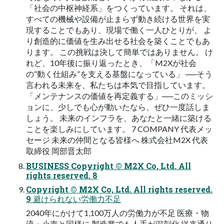
「社会の中枢神経系」をつくっています。 それは、
すべての機械や設備が止まらず動き続ける世界を実
現することでもあり、現場で働く一人ひとりが、 よ
り創造的に価値を生み出せる社会を築くことでもあ
ります。 この挑戦は決して簡単ではありません。 け
れど、10年後に振り返ったとき、「M2Xが社会
の“動く仕組み”を支える基盤になっている」 ──そう
言われる未来を、私たちは本気で目指しています。
「メンテナンスの価値を再定義する」──このミッシ
ョンに、少しでも心が動いたなら、ぜひ一度話しま
しょう。 未来のインフラを、あなたと一緒に築ける
ことを楽しみにしています。 7 COMPANY 代表メッ
セージ 未来の仲間となる皆様へ 株式会社M2X 代表
取締役 岡部晋太郎
BUSINESS Copyright © M2X Co, Ltd. All
rights reserved. 8
Copyright © M2X Co, Ltd. All rights reserved.
9 避けられない労働力不足
2040年にかけて1,100万人の労働力が不足 医療・物
流・小売と同様に 製造業でも人手が深刻化 従来通り