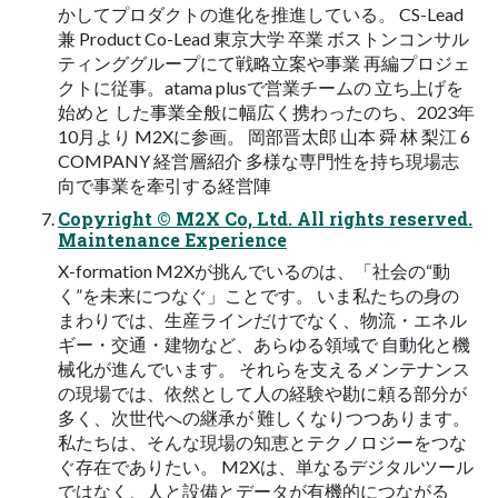
かしてプロダクトの進化を推進している。 CS-Lead
兼 Product Co-Lead 東京大学 卒業 ボストンコンサル
ティンググループにて戦略立案や事業 再編プロジェ
クトに従事。atama plusで営業チームの 立ち上げを
始めと した事業全般に幅広く携わったのち、2023年
10月より M2Xに参画。 岡部晋太郎 山本 舜 林 梨江 6
COMPANY 経営層紹介 多様な専門性を持ち現場志
向で事業を牽引する経営陣
Copyright © M2X Co, Ltd. All rights reserved.
Maintenance Experience
X-formation M2Xが挑んでいるのは、「社会の“動
く”を未来につなぐ」ことです。 いま私たちの身の
まわりでは、生産ラインだけでなく、物流・エネル
ギー・交通・建物など、あらゆる領域で 自動化と機
械化が進んでいます。 それらを支えるメンテナンス
の現場では、依然として人の経験や勘に頼る部分が
多く、次世代への継承が 難しくなりつつあります。
私たちは、そんな現場の知恵とテクノロジーをつな
ぐ存在でありたい。 M2Xは、単なるデジタルツール
ではなく、人と設備とデータが有機的につながる