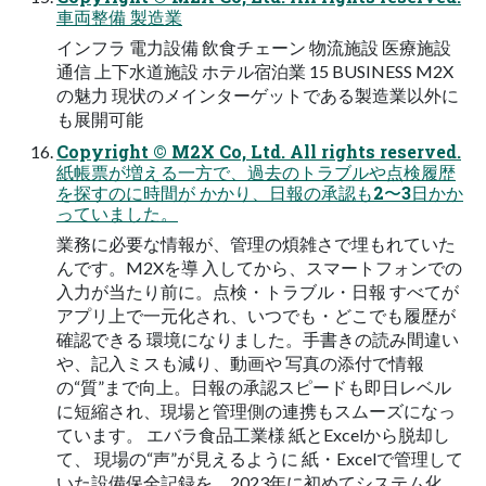
車両整備 製造業
インフラ 電力設備 飲食チェーン 物流施設 医療施設
通信 上下水道施設 ホテル宿泊業 15 BUSINESS M2X
の魅力 現状のメインターゲットである製造業以外に
も展開可能
Copyright © M2X Co, Ltd. All rights reserved.
紙帳票が増える一方で、過去のトラブルや点検履歴
を探すのに時間が かかり、日報の承認も2〜3日かか
っていました。
業務に必要な情報が、管理の煩雑さで埋もれていた
んです。M2Xを導 入してから、スマートフォンでの
入力が当たり前に。点検・トラブル・日報 すべてが
アプリ上で一元化され、いつでも・どこでも履歴が
確認できる 環境になりました。手書きの読み間違い
や、記入ミスも減り、動画や 写真の添付で情報
の“質”まで向上。日報の承認スピードも即日レベル
に短縮され、現場と管理側の連携もスムーズになっ
ています。 エバラ食品工業様 紙とExcelから脱却し
て、 現場の“声”が見えるように 紙・Excelで管理して
いた設備保全記録を、2023年に初めてシステム化。