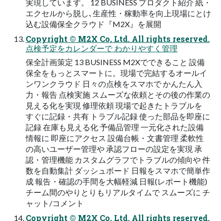
実現しています。 12 BUSINESS プロダクト紹介 紙・
エクセルから脱し､生産性・稼動率を向上現場にとけ
込む設備保全クラウド『M2X』を展開
Copyright © M2X Co, Ltd. All rights reserved.
点検予定をカレンダーで わかりやすく管理
保全計画策定 13 BUSINESS M2Xでできること 設備
保全をもっとスマートに。現場で完結するオールイ
ンワンクラウド 日々の点検をスマホで かんたん入
力・報告 点検実施 スムーズな依頼とその後の作業の
見える化を実現 修理依頼 現場で起きたトラブルを
すぐに記録・共有 トラブル記録 使った部品を即座に
記録 在庫も見える化 予備品管理 一元化された設備
情報に 即座にアクセス 設備台帳・文書管理 柔軟性
の高いユーザー管理や 承認フローの設定を実現 承
認・管理機能 カスタムグラフでトラブルの傾向や 件
数を自動集計 ダッシュボード 日報をスマホで簡単作
成 報告・確認の手間を大幅軽減 日報(レポート機能)
チーム間のやりとりもリアルタイムで スムーズに チ
ャット/コメント
Copyright © M2X Co, Ltd. All rights reserved.