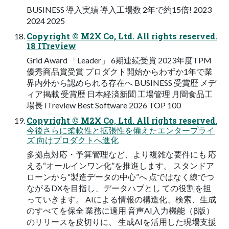
BUSINESS 導入実績 導入工場数 2年で約15倍! 2023
2024 2025
Copyright © M2X Co, Ltd. All rights reserved.
18 ITreview
Grid Award 「Leader」 6期連続受賞 2023年度TPM
優秀商品賞受賞 プロダクト開始からわずか1年で業
界内外から認められる存在へ BUSINESS 受賞歴 メデ
ィア掲載 受賞歴 日本経済新聞 工場管理 月間食品工
場長 ITreview Best Software 2026 TOP 100
Copyright © M2X Co, Ltd. All rights reserved.
今後さらに柔軟性と拡張性を備えたエンタープライ
ズ 向けプロダクトへ進化
多拠点対応・予算管理など、より複雑な要件にも 応
える“オールインワン化”を推進します。 スタンドア
ローンから“製造データの中心”へ 点ではなく線でつ
ながるDXを目指し、データハブとし ての役割を担
っていきます。 AIによる情報の構造化、検索、生成
のすべてを保全 業務に適用 音声AI入力機能（β版）
のリリースを皮切りに、 生成AIを活用した現場支援