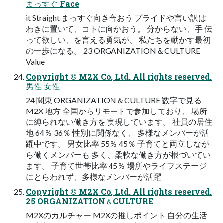
まっすぐ Face
it Straight まっすぐ向き合おう プライドや言い訳は
わきに置いて、コトに向かおう。 分からない、手 伝
って欲しい、を言える勇気が、 私たちを動かす最初
の一歩になる。 23 ORGANIZATION＆CULTURE
Value
Copyright © M2X Co, Ltd. All rights reserved.
男性 女性
24 関東 ORGANIZATION＆CULTURE 数字で見る
M2X 地方 全国からリモートで参加しており、 場所
に縛られない働き方を 実現しています。 社員の居住
地 64％ 36％ 性別に関係なく、 多様なメンバーが活
躍中です。 男女比率 55％ 45％ 子育てと両立しなが
ら働くメンバーも 多く、柔軟な働き方が根づいてい
ます。 子育て世帯比率 45％ 場所やライフステージ
にとらわれず、多様なメンバーが活躍
Copyright © M2X Co, Ltd. All rights reserved.
25 ORGANIZATION＆CULTURE
M2Xのカルチャー M2Xの推しポイント 自分の生活