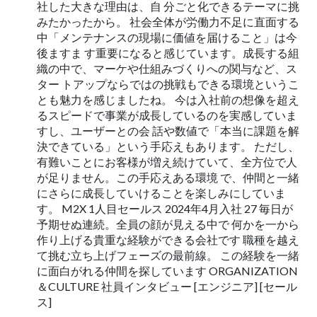
社した大きな理由は、自 分ごと化できるテーマに挑
みたかったから。 社会全体が労働力不足に直面する
中「メンテナンスの現場に価値を届けること」は今
後ますま す重要になると感じています。成長する組
織の中で、マーケや仕組みづくりへの関与など、ス
ター トアップならではの挑戦もできる環境というこ
とも魅力を感じましたね。 今は入社前の想像を超え
るスピードで事業が成長しているのを実感していま
すし、ユーザーとの会 話や数値で「本当に課題を解
決できている」という手応えもあります。 ただし、
有難いことにお客様が増え続けていて、全方位で人
が足りません。この手応えある環境 で、仲間と一緒
にさらに成長していけることを楽しみにしていま
す。 M2X 1人目セールス 2024年4月入社 27 毎日が
予期せぬ連続。全員の顔が見える中で 何かを一から
作り上げる貴重な経験ができる会社です 職種を越え
て挑む立ち上げフェーズの最前線。 この経験を一緒
に面白がれる仲間を探しています ORGANIZATION
＆CULTURE 社員インタビュー [エンジニア] [セール
ス]