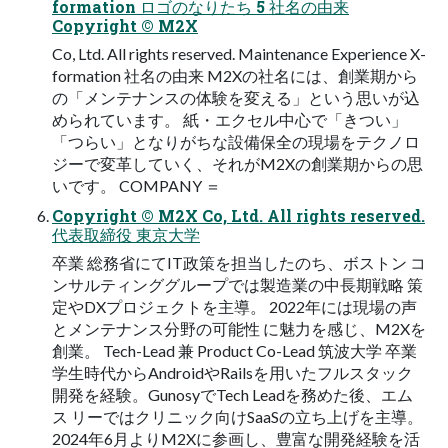
formation ロゴのなりたち 5 社名の由来
Copyright © M2X
Co, Ltd. All rights reserved. Maintenance Experience X-
formation 社名の由来 M2Xの社名には、創業期から
の「メンテナンスの体験を変える」という思いが込
められています。 紙・エクセル中心で「きつい」
「つらい」となりがちな設備保全の現場をテクノロ
ジーで変革していく、それがM2Xの創業期からの思
いです。 COMPANY ＝
Copyright © M2X Co, Ltd. All rights reserved.
代表取締役 東京大学
卒業 総務省にてIT政策を担当したのち、ボストン コ
ンサルティンググループでは製造業の中長期戦略 策
定やDXプロジェクトを主導。 2022年には現場の声
とメンテナンス分野の可能性 に魅力を感じ、M2Xを
創業。 Tech-Lead 兼 Product Co-Lead 筑波大学 卒業
学生時代からAndroidやRailsを用いたフルスタック
開発を経験。GunosyでTech Leadを務めた後、エム
ス リーではクリニック向けSaaSの立ち上げを主導。
2024年6月よりM2Xに参画し、豊富な開発経験を活