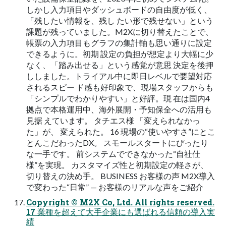
しかし入力項目やダッシュボードの自由度が低く、
「残したい情報を、残し たい形で残せない」という
課題が残っていました。M2Xに切り替えたことで、
帳票の入力項目もグラフの集計軸も思い通りに設定
できるように。初期 設定の負担が想定より大幅に少
なく、「踏み出せる」という感覚が意思 決定を後押
ししました。トライアル中に即日レベルで要望対応
されるスピー ド感も好印象で、現場スタッフからも
「シンプルでわかりやすい」と好評。現 在は国内4
拠点で本格運用中、海外展開・予知保全への活用も
見据 えています。 タチエス様 「変えられなかっ
た」が、 変えられた。 16 現場の“使いやすさ”にとこ
とんこだわったDX。 スモールスタートにぴったり
な一手です。 前システムでできなかった“自社仕
様”を実現。 カスタマイズ性と初期設定の軽さが、
切り替えの決め手。 BUSINESS お客様の声 M2X導入
で変わった“日常” — お客様のリアルな声をご紹介
Copyright © M2X Co, Ltd. All rights reserved.
17 業種を超えて大手企業にも選ばれる信頼の導入実
績