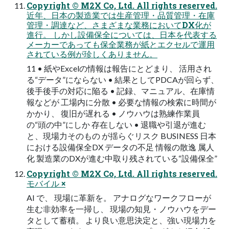
Copyright © M2X Co, Ltd. All rights reserved.
近年、日本の製造業では生産管理・品質管理・在庫
管理・調達など、さまざまな業務においてDX化が
進行。 しかし設備保全については、日本を代表する
メーカーであっても保全業務が紙とエクセルで運用
されている例が珍しくありません。
11 • 紙やExcelの情報は報告にとどまり、 活用され
る“データ”にならない • 結果としてPDCAが回らず、
後手後手の対応に陥る • 記録、マニュアル、在庫情
報などが 工場内に分散 • 必要な情報の検索に時間が
かかり、 復旧が遅れる • ノウハウは熟練作業員
の“頭の中”にしか 存在しない • 退職や引退が進む
と、現場力そのもの が揺らぐリスク BUSINESS 日本
における設備保全DX データの不足 情報の散逸 属人
化 製造業のDXが進む中取り残されている“設備保全”
Copyright © M2X Co, Ltd. All rights reserved.
モバイル ×
AI で、 現場に革新を。 アナログなワークフローが
生む非効率を一掃し、 現場の知見・ノウハウをデー
タとして蓄積。 より良い意思決定と、強い現場力を