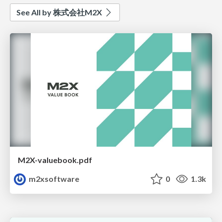
See All by 株式会社M2X
M2X-valuebook.pdf
m2xsoftware
0
1.3k