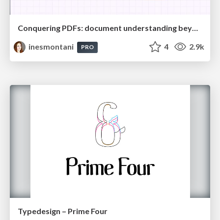
Conquering PDFs: document understanding beyond plain text
inesmontani
4
2.9k
PRO
Typedesign – Prime Four