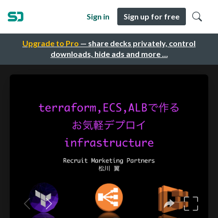
Sign in
Sign up for free
Upgrade to Pro
— share decks privately, control
downloads, hide ads and more …