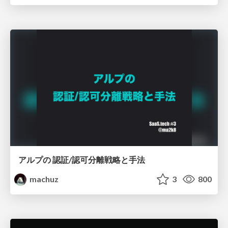
アルプの 認証/認可分離戦略と手法
machuz
3
800