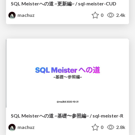
SQL Meisterへの道 ~更新編~ / sql-meister-CUD
machuz
0
2.4k
SQL Meisterへの道 ~基礎〜参照編~ / sql-meister-R
machuz
0
2.8k