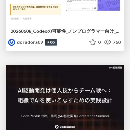
20260608_Codexの可能性_ノンプログラマー向け_大城追記
doradora09
0
760
PRO