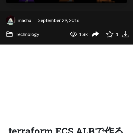
machu
September 29, 2016
Technology
1.8k
1
terraform,ECS,ALBで作る