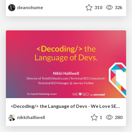
deanohume
310
32k
<Decoding/> the Language of Devs - We Love SEO 2024
nikkihalliwell
1
280