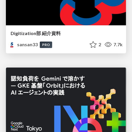
Digitization部 紹介資料
sansan33
2
7.7k
PRO