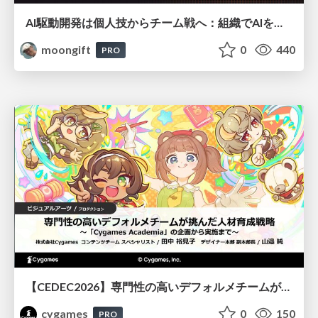
AI駆動開発は個人技からチーム戦へ：組織でAIを使いこなすための実践設計
moongift
0
440
PRO
【CEDEC2026】専門性の高いデフォルメチームが挑んだ人材育成戦略 〜Cygames Academiaの企画から実施まで〜
cygames
0
150
PRO