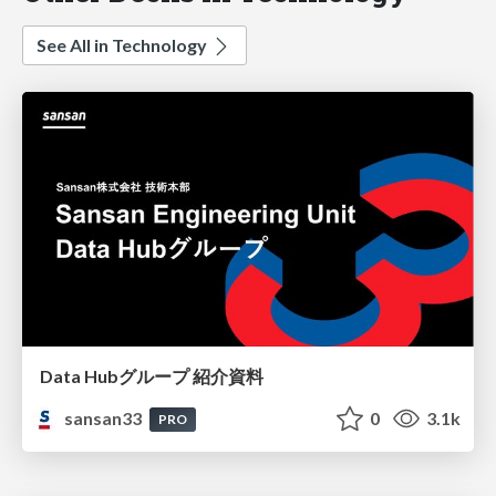
See All in Technology
Data Hubグループ 紹介資料
sansan33
0
3.1k
PRO