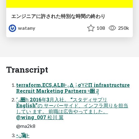
エンジニアに許された特別な時間の終わり
watany
108
250k
Transcript
terraform,ECS,ALBͰ࡞Δ ͓ؾܰσϓϩΠ infrastructure
Recruit Marketing Partners দ઒ ཌྷ
English”の サーバーサイド、インフラ周りを担当
してい ます。 前職は広告やってました。
@wing_007 松川 翼
@ma2k8
৽نҊ͕݅࢝·ͬͨͷͰ