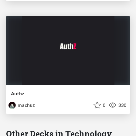
Authz
machuz
0
330
Other Decks in Technology