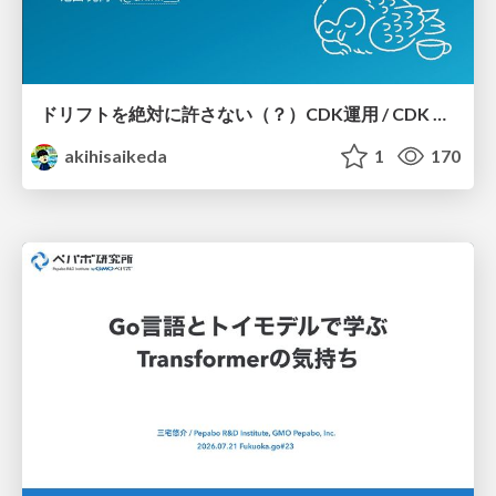
ドリフトを絶対に許さない（？）CDK運用 / CDK Ops with Zero Tolerance for Drifts (?)
akihisaikeda
1
170