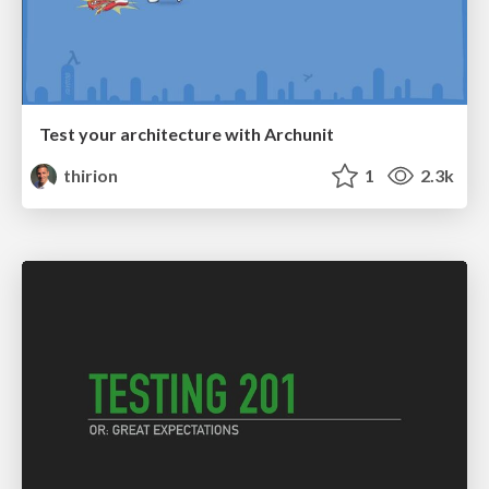
Test your architecture with Archunit
thirion
1
2.3k