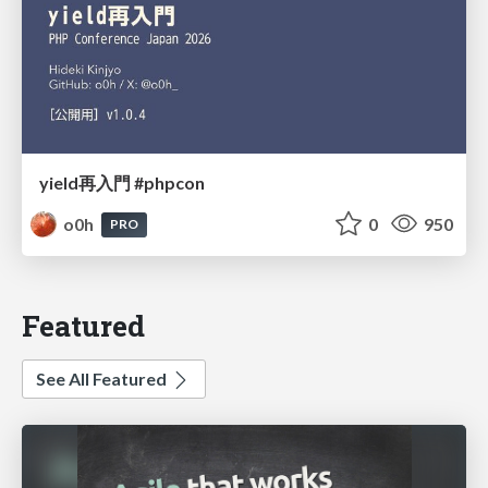
yield再入門 #phpcon
o0h
0
950
PRO
Featured
See All Featured