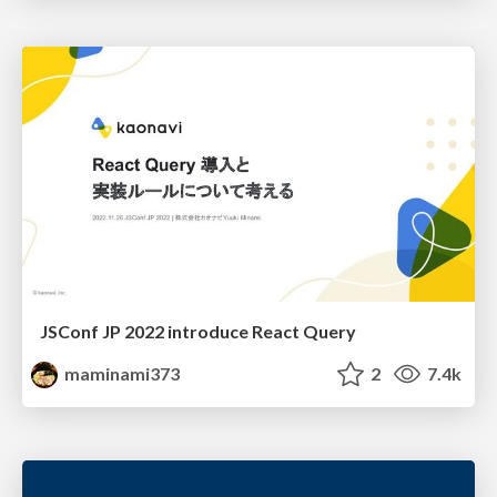
JSConf JP 2022 introduce React Query
maminami373
2
7.4k