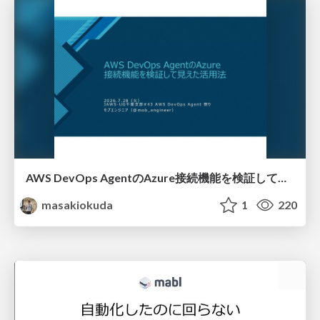
AWS DevOps AgentのAzure接続機能を検証して見えた活用法／Use Cases Verified for the AWS DevOps Agent's Azure Connectivity Feature
masakiokuda
1
220