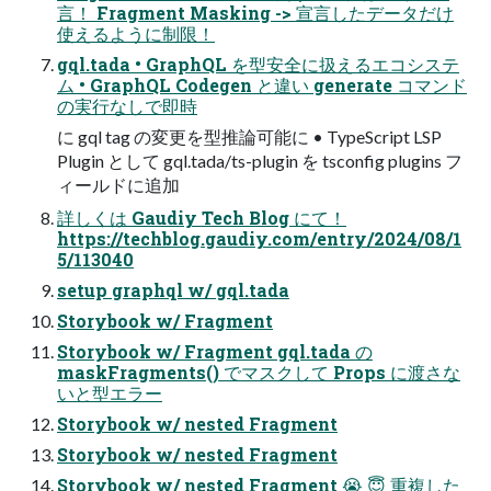
言！ Fragment Masking -> 宣言したデータだけ
使えるように制限！
gql.tada • GraphQL を型安全に扱えるエコシステ
ム • GraphQL Codegen と違い generate コマンド
の実行なしで即時
に gql tag の変更を型推論可能に • TypeScript LSP
Plugin として gql.tada/ts-plugin を tsconfig plugins フ
ィールドに追加
詳しくは Gaudiy Tech Blog にて！
https://techblog.gaudiy.com/entry/2024/08/1
5/113040
setup graphql w/ gql.tada
Storybook w/ Fragment
Storybook w/ Fragment gql.tada の
maskFragments() でマスクして Props に渡さな
いと型エラー
Storybook w/ nested Fragment
Storybook w/ nested Fragment
Storybook w/ nested Fragment 😭 😇 重複した