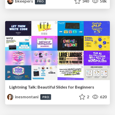
bkeepers
340
58k
PRO
Lightning Talk: Beautiful Slides for Beginners
inesmontani
2
620
PRO