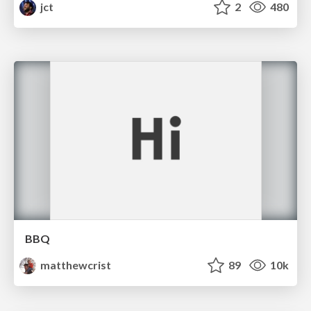
jct
2
480
BBQ
matthewcrist
89
10k