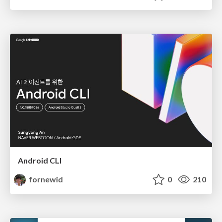
Android CLI
fornewid
0
210