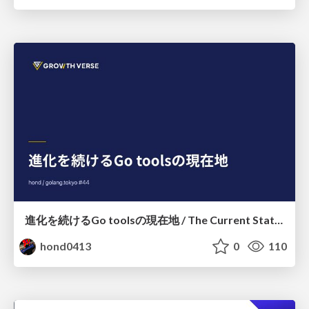
進化を続けるGo toolsの現在地 / The Current State of Ever-Evolving Go Tools
hond0413
0
110