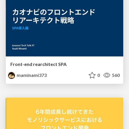
Front-end rearchitect SPA
maminami373
0
560