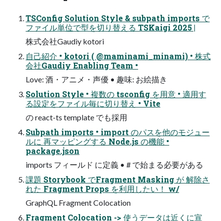
TSConfig Solution Style & subpath imports で
ファイル単位で型を切り替える TSKaigi 2025 |
株式会社Gaudiy kotori
自己紹介 • kotori ( @maminami_minami) • 株式
会社Gaudiy Enabling Team •
Love: 酒・アニメ・声優 • 趣味: お絵描き
Solution Style • 複数の tsconfig を用意 • 適用す
る設定をファイル毎に切り替え • Vite
の react-ts template でも採用
Subpath imports • import のパスを他のモジュー
ルに 再マッピングする Node.js の機能 •
package.json
imports フィールド に定義 • # で始まる必要がある
課題 Storybook でFragment Masking が 解除さ
れた Fragment Props を利用したい！ w/
GraphQL Fragment Colocation
Fragment Colocation -> 使うデータは近くに宣