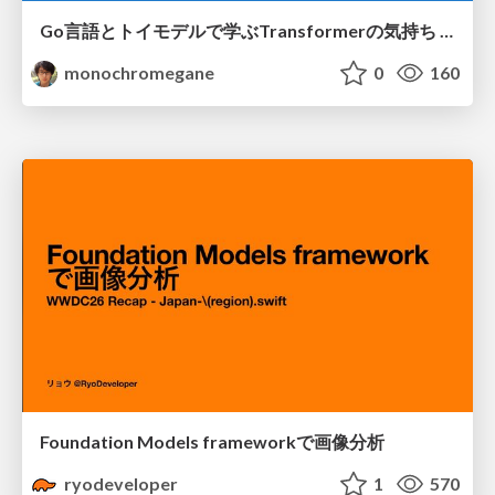
Go言語とトイモデルで学ぶTransformerの気持ち / fukuokago23-transformer
monochromegane
0
160
Foundation Models frameworkで画像分析
ryodeveloper
1
570