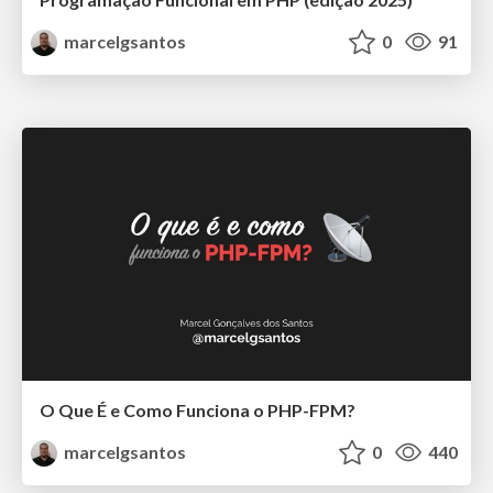
marcelgsantos
0
91
O Que É e Como Funciona o PHP-FPM?
marcelgsantos
0
440