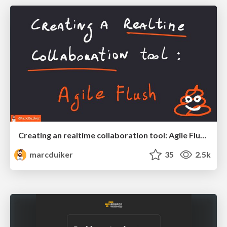
Creating an realtime collaboration tool: Agile Flush - .NET Oxford
marcduiker
35
2.5k