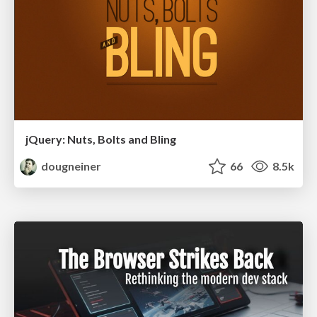
jQuery: Nuts, Bolts and Bling
dougneiner
66
8.5k