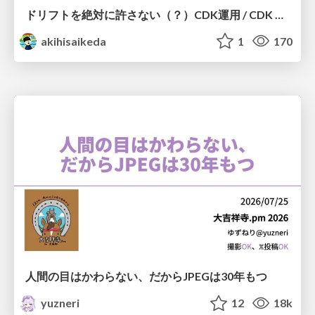
ドリフトを絶対に許さない（？）CDK運用 / CDK Ops with Zero Tolerance for Drifts (?)
akihisaikeda
1
170
人間の目はかわらない、だからJPEGは30年もつ
yuzneri
12
18k