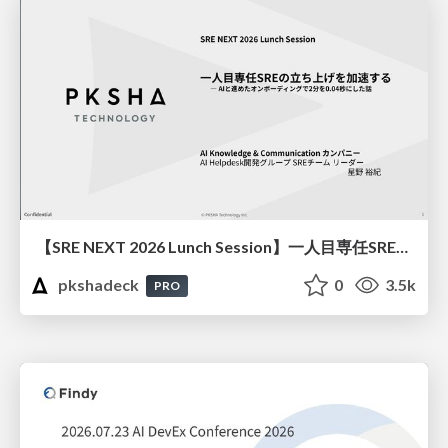
【SRE NEXT 2026 Lunch Session】一人目専任SREの立ち上げを加速する ― AIと進めたオンボーディングで2分を0.04秒にした話
pkshadeck
0
3.5k
PRO