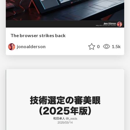
The browser strikes back
jonoalderson
0
1.5k