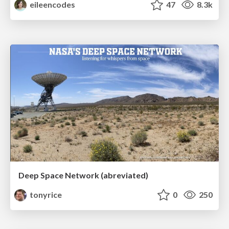
eileencodes
47
8.3k
Deep Space Network (abreviated)
tonyrice
0
250