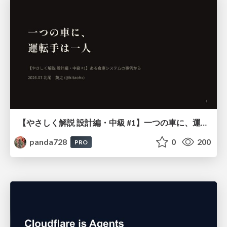
【やさしく解説 設計編・中級 #1】一つの車に、運転手は一人 ～ある倉庫システムの事例から～
panda728
0
200
PRO