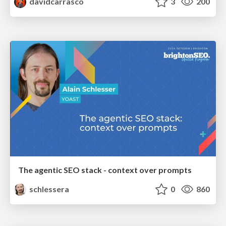
davidcarrasco
3
200
The agentic SEO stack - context over prompts
schlessera
0
860