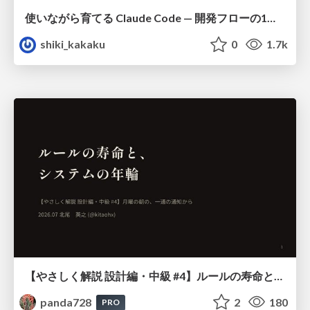
使いながら育てる Claude Code — 開発フローの1コマンド化 × 繰り返し指摘の自動仕組み化
shiki_kakaku
0
1.7k
【やさしく解説 設計編・中級 #4】ルールの寿命と、システムの年輪
panda728
2
180
PRO