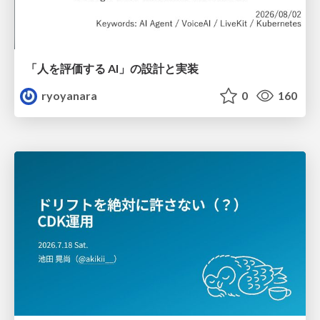
「人を評価する AI」の 設計と実装
ryoyanara
0
160