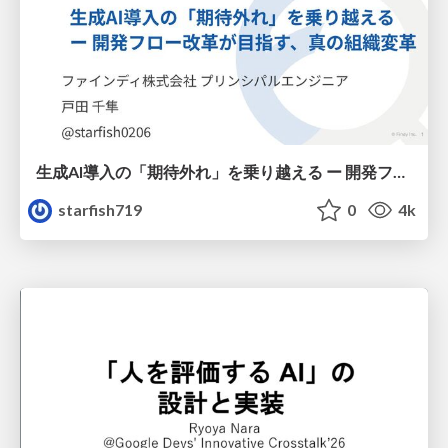
生成AI導入の「期待外れ」を乗り越える ー 開発フロー改革が目指す、真の組織変革
starfish719
0
4k