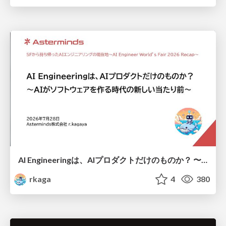
AI Engineeringは、AIプロダクトだけのものか？ 〜AIがソフトウェアを作る時代の新しい当たり前〜 / No AI in your product. AI Engineering in your development.
rkaga
4
380