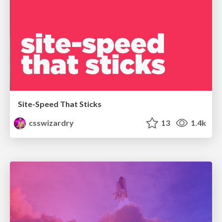
Site-Speed That Sticks
csswizardry
13
1.4k