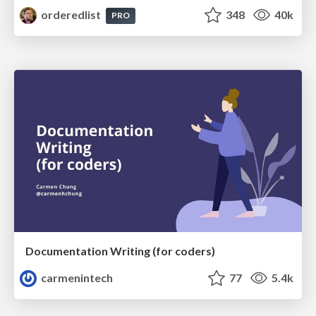
orderedlist
348
40k
PRO
Documentation Writing (for coders)
carmenintech
77
5.4k