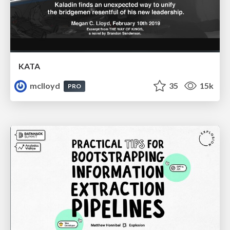
KATA
mclloyd
35
15k
PRO