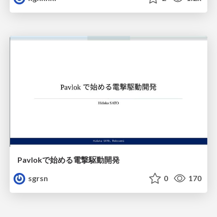
Pavlokで始める電撃駆動開発
sgrsn
0
170