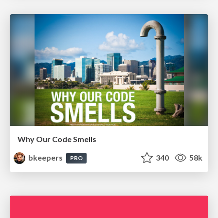
Why Our Code Smells
bkeepers
340
58k
PRO