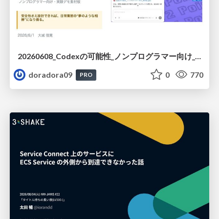
20260608_Codexの可能性_ノンプログラマー向け_大城追記
doradora09
0
770
PRO