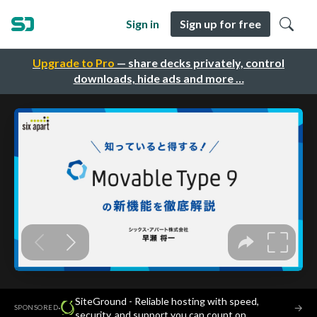
Sign in
Sign up for free
Upgrade to Pro
— share decks privately, control
downloads, hide ads and more …
SiteGround - Reliable hosting with speed,
·
→
SPONSORED
security, and support you can count on.