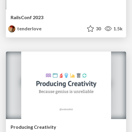
RailsConf 2023
tenderlove
30
1.5k
Producing Creativity