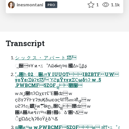
inesmontani
1
1.1k
PRO
Transcript
シ ッ ク ス ・ ア パ ー ト גࣜձࣾ
ૣ੉কҰ ͷ ৽ػೳΛపఈղઆ ஌͍ͬͯΔͱಘ͢Δʂ
γοΫεɾΞύʔτגࣜձࣾ ϓϩμΫτγχΞϚωδϟʔ w .5
.PWBCMF5ZQF ྺ೥໨
w ԕڑ཭πʔΩχετʢἚ৓ʣ w
ςϨϫʔΫͰϫʔϧυϏδωεαςϥΠτີணऔࡐ w
υϩʔϯඈ͹ͯ͠ࢢͷެࣜ؍ޫಈը࡞੒ʢྺ೥ʣ w
΀Α΀Αͷࠃମ༧બ΍࿈࠯େձʹ΋ࢀՃ w
ੈքΏΔϛϡʔδοΫڠձʹࢀՃ
ຊ೔ͷ༧ఆ w.PWBCMF5ZQFͷ ओͳ৽ػೳ ɾ