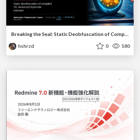
Breaking the Seal: Static Deobfuscation of Compiled V8 JavaScript Bytecode Malware
hshrzd
0
580