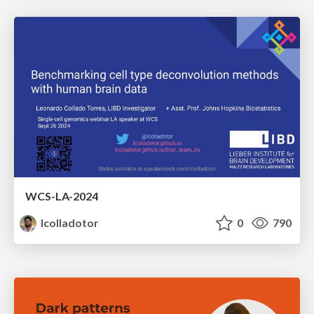
WCS-LA-2024
lcolladotor
0
790