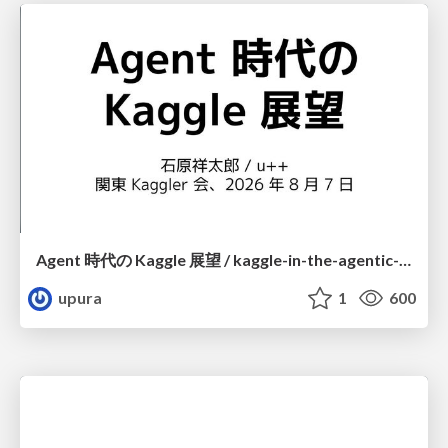
Agent 時代の Kaggle 展望 / kaggle-in-the-agentic-era
upura
1
600