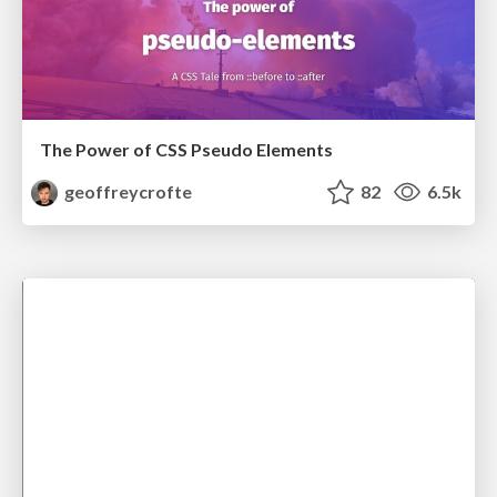
The Power of CSS Pseudo Elements
geoffreycrofte
82
6.5k