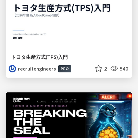
トヨタ⽣産⽅式(TPS)⼊⾨
recruitengineers
2
540
PRO