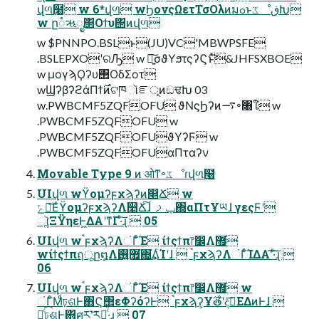
վળ߲໨ w 6*վળ wϦονςΩετΤσΟλͷมߋͱػೳڧԽ
w ը૾ૠೖ΢Οϯυ΢ͷվળ
w $PNNPO.BSLͱ(JU)VC'MBWPSFE
.BSLEPXOʹରԠ w ৽͍͠σϑΥϧτςʔϚͱͯ͠&JHFSXBOE
w μογϡϘʔυ΢ΟδΣοτ
wϢʔβʔϩάΠϯ࣌ͷଟཁૉೝূͷඞਢԽ 03
w.PWBCMF5ZQFOFU ϑΝϛϦʔͷ࠷৽৘ใ w
.PWBCMF5ZQFOFU w
.PWBCMF5ZQFOFUϑΥʔϜ w
.PWBCMF5ZQFOFUαΠταʔν
Movable Type 9 ͷ ओͳ৽ػೳɾվળ߲໨
UIվળ wϔομʔϝχϡʔͷ௥Ճ w
ݻఆ͞ΕͨϔομʔϝχϡʔΛ௥Ճ͠ɺ ݕࡧ΍αΠτҰཡɺ γεςϜʹ
ૉૣ͘ΞΫηεͰ͖ΔΑ͏ʹͳΓ·ͨ͠ɻ  05
UIվળ wࠨϝχϡʔΛંΓͨͨΈ ίϯςϯπ෦෼Λ޿͘
wίϯςϯπฤूը໘Λ޿͘࢖͍΍͘͢͢ΔͨΊʹɺ  ࠨϝχϡʔΛંΓͨͨΊΔΑ͏ʹ͠·ͨ͠ɻ 
06
UIվળ wࠨϝχϡʔΛંΓͨͨΈ ίϯςϯπ෦෼Λ޿͘ w
ંΓͨͨΜͩঢ়ଶͰ΋Ϛ΢εΦʔόʔͰ ࠨϝχϡʔ͕Ұ࣌తʹදࣔ͞ΕΔͷͰɺ 
ดͨ͡ঢ়ଶͰ΋ศརʹ͝ར༻͍͚ͨͩ·͢ɻ  07