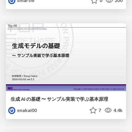
smarthr
0
200
生成 AI の基礎 〜 サンプル実装で学ぶ基本原理
enakai00
7
4.4k