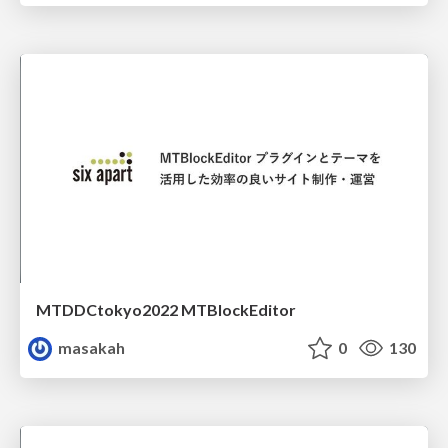
MTDDCtokyo2022 MTBlockEditor
masakah
0
130