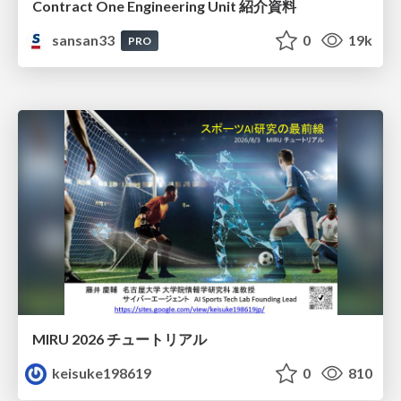
Contract One Engineering Unit 紹介資料
sansan33
0
19k
PRO
MIRU 2026 チュートリアル
keisuke198619
0
810