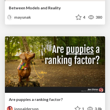
Between Models and Reality
mayunak
4
380
Are puppies a ranking factor?
jonoalderson
1
3.8k