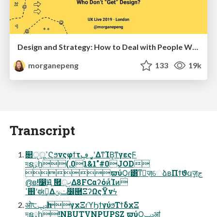
Design and Strategy: How to Deal with People Who Don’t "Get" Design
morganepeng
133
19k
Transcript
௒ߴूੵϚϧνςφϯτ؀ڥʹ͓͚ΔͳΊΒ͔ͳγεςϜ
দຊ྄հ(.01&1"#0JOD
ϖύϘɾ͸ͯͳٕज़େձʙΠϯϑϥٕज़ج
൫ʙ!෱Ԭ ࣗ཯੍ޚ͢Δ8FCαʔόͷͨΊͷ
ߴ଎ʹಈ࡞͢Δݖݶ෼཭ΞʔΩςΫνϟ
ओ੮ݚڀһγχΞɾϓϦϯγύϧΤϯδχΞ
দຊ྄հ!NBUTVNPUPSZ ϖύϘݚڀॴ