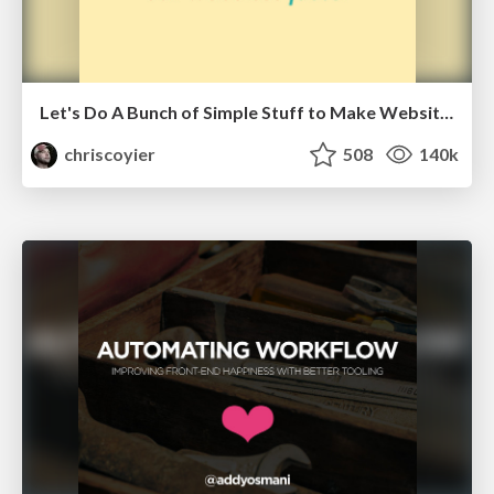
Let's Do A Bunch of Simple Stuff to Make Websites Faster
chriscoyier
508
140k