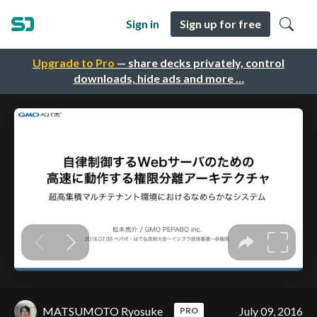
Sign in
Sign up for free
Upgrade to Pro
— share decks privately, control
downloads, hide ads and more …
MATSUMOTO Ryosuke
July 09, 2016
PRO