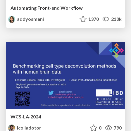
Automating Front-end Workflow
addyosmani
1370
210k
WCS-LA-2024
lcolladotor
0
790