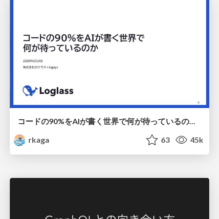
コードの90%をAIが書く世界で何が待っているのか / What awaits us in a world where 90% of the code is written by AI
rkaga
63
45k