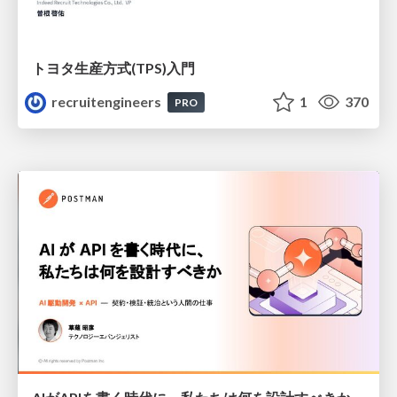
トヨタ⽣産⽅式(TPS)⼊⾨
recruitengineers
1
370
PRO