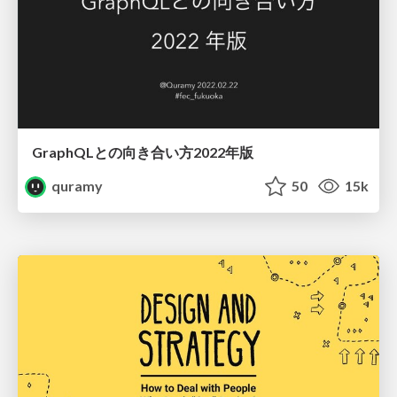
GraphQLとの向き合い方2022年版
quramy
50
15k