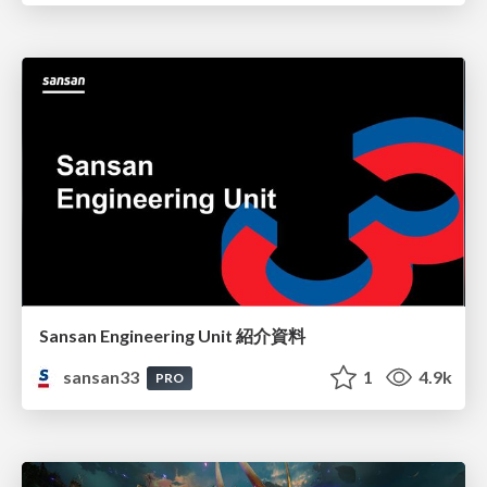
Sansan Engineering Unit 紹介資料
sansan33
1
4.9k
PRO