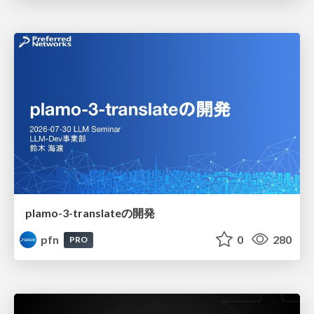
plamo-3-translateの開発
pfn
0
280
PRO