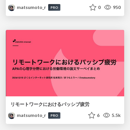
matsumoto_r
0
950
PRO
リモートワークにおけるパッシブ疲労
matsumoto_r
6
5.5k
PRO