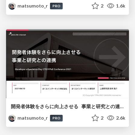
matsumoto_r
2
1.6k
PRO
開発者体験をさらに向上させる 事業と研究との連携
matsumoto_r
2
2.6k
PRO