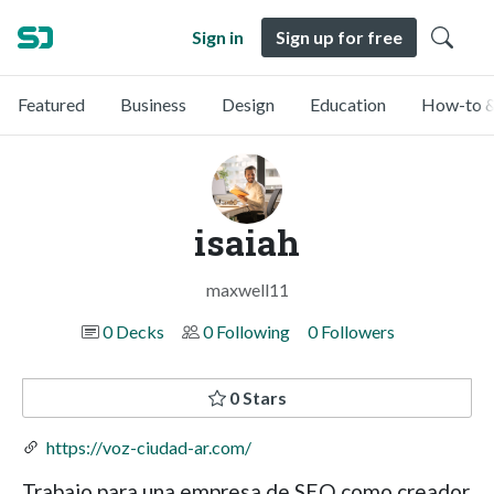
Sign in
Sign up for free
Featured
Business
Design
Education
How-to &
isaiah
maxwell11
0 Decks
0 Following
0 Followers
0 Stars
https://voz-ciudad-ar.com/
Trabajo para una empresa de SEO como creador