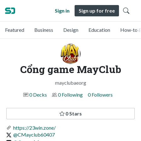
Sign in
Sign up for free
Featured
Business
Design
Education
How-to &
Cổng game MayClub
mayclubaeorg
0 Decks
0 Following
0 Followers
0 Stars
https://23win.zone/
@CMayclub60407