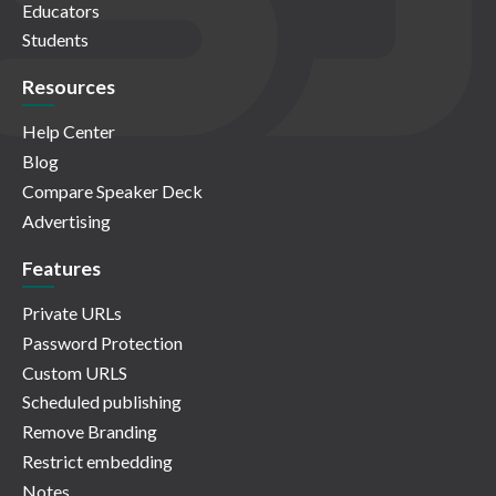
Educators
Students
Resources
Help Center
Blog
Compare Speaker Deck
Advertising
Features
Private URLs
Password Protection
Custom URLS
Scheduled publishing
Remove Branding
Restrict embedding
Notes