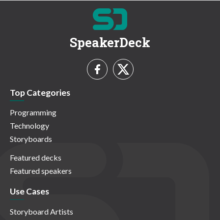
SpeakerDeck
Top Categories
Programming
Technology
Storyboards
Featured decks
Featured speakers
Use Cases
Storyboard Artists