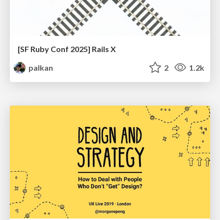
[SF Ruby Conf 2025] Rails X
palkan
2
1.2k