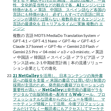
使する ✓ 翻訳そのものの精度、言語の流暢さ、一貫
性、文化的妥当性などの観点で各、AIエンジンには
特徴がある ✓ 英語、中国語、スペイン語など各国の
言語にも特徴があり、必ずしもすべての言語に同エ
ンジンが適切とは限らない 複数存在するエンジンと
言語の最適化を 日々リアルタイムに実施 複数の エ
ンジン
複数の 言語 MDTS MediaDo Translation System ✓
GPT-4.1 ✓ GPT-4.1 Nano ✓ GPT-4o ✓ GPT-4.5 ✓
Claude 3.7 Sonnet ✓ GPT-4o ✓ Gemini 2.0 Flash ✓
Gemini 2.5 Pro ✓ 04-mini ✓ o3 ✓ o3-mini etc. ✓ 英語
✓ 中国語 ✓ 韓国語 ✓ スペイン語 ✓ アラビア語 ✓ フ
ランス語 etc. 2-1.中期経営計画｜本の流通ソリュー
ション企業としての進化
21 NetGalleyを活用し、日本コンテンツの海外書
店への販促を支援 ✓ 米国の書店では買い切り制度の
採用が主流のため、発売前の書籍プロモーションの
重要性が高い ✓ NetGalleyは発売前の書籍ゲラを
デジタルで出版関係者へ配布するWebツール。プロ
フェッショナルな読者からのレビューを獲得し、 マ
ーケティング情報として活用。今後プロフェッショ
ナルだけでなく一般読者にもアクセスしてマーケテ