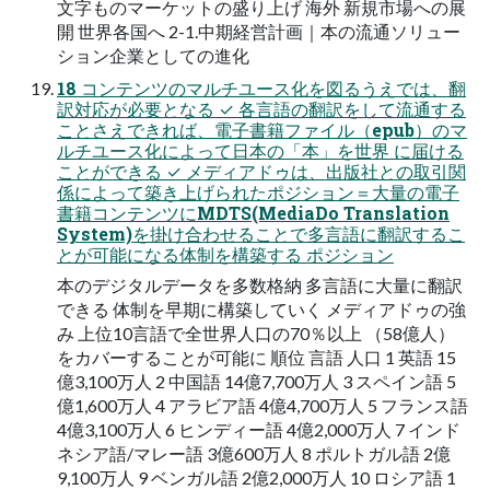
文字ものマーケットの盛り上げ 海外 新規市場への展
開 世界各国へ 2-1.中期経営計画｜本の流通ソリュー
ション企業としての進化
18 コンテンツのマルチユース化を図るうえでは、翻
訳対応が必要となる ✓ 各言語の翻訳をして流通する
ことさえできれば、電子書籍ファイル（epub）のマ
ルチユース化によって日本の「本」を世界 に届ける
ことができる ✓ メディアドゥは、出版社との取引関
係によって築き上げられたポジション＝大量の電子
書籍コンテンツにMDTS(MediaDo Translation
System)を掛け合わせることで多言語に翻訳するこ
とが可能になる体制を構築する ポジション
本のデジタルデータを多数格納 多言語に大量に翻訳
できる 体制を早期に構築していく メディアドゥの強
み 上位10言語で全世界人口の70％以上 （58億人）
をカバーすることが可能に 順位 言語 人口 1 英語 15
億3,100万人 2 中国語 14億7,700万人 3 スペイン語 5
億1,600万人 4 アラビア語 4億4,700万人 5 フランス語
4億3,100万人 6 ヒンディー語 4億2,000万人 7 インド
ネシア語/マレー語 3億600万人 8 ポルトガル語 2億
9,100万人 9 ベンガル語 2億2,000万人 10 ロシア語 1