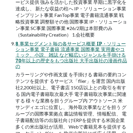
ービス提供 強みを活かした投資事業 早期に黒字化を
達成し、 新たな収益の柱へ IP・ソリューション事業
インプリント事業 FanTop事業 電子書籍流通事業 戦
略投資事業 調整額その他 国際事業 IP・ソリューショ
ン事業 SC事業 国際事業 ※26/2期は本部費のみ
（Sustainability Creation） 1.会社概要
8 事業セグメント毎の各サービス概要 IP・ソリュー
ション事業 電子書籍 流通事業 国際事業 実用書やコ
ミック、小説、雑誌 など幅広いジャンルを手掛ける
70年以上の歴史をもつ出版社 大手出版社の漫画作品
の
カラーリングや作画支援 を手掛ける 書籍の要約コン
テンツを提供す るサービス「flier」を運営 国内出版
社2,200社以上、電子書店 150店以上との取引を有す
る 国内電子書籍取次最大手 電子書籍取次事業に関連
する 様々な業務を担うグループ内 アウトソース 米
サンディエゴに位置し、 海外取次事業などを担う グ
ループの国際事業拠点 書誌情報管理、情報配信、 電
子書籍配信等の出版社向 けERPを提供する米国企業
多くの米出版社が活用、 Webで書籍見本を提供する