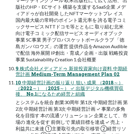
マーケティングツール 欧米出版社にて広く活用、 出
版社のHP・ECサイト 構築を支援するSaaS企業 メデ
ィアドゥが自社開発 したNFTマーケットプレ イス
国内最大級の常時のポイント還元率を 誇る電子コミ
ックサービス NTTドコモ等とともに 取り組む北米
向け電子コ ミック配信サービス オーディオブック
事業 SC事業 男子プロバスケットボールクラブ 「徳
島ガンバロウズ」の運営 提供作品をAmazon Audible
で配信 海外展開 IP創出・育成／企画・出版 戦略投資
事業 Sustainability Creation 1.会社概要
9 株式会社メディアドゥ 新規投資家向け資料 中期経
営計画 Medium-Term Management Plan 02
10 中期経営計画の振り返り 狙い 成果 （2018～）
（2022～） （2025～） ✓ 出版デジタル機構買収
後、 No.1になるため経営と組織
とシステムを統合 創業30周年 第1次 中期経営計画 第
2次 中期経営計画 第3次 中期経営計画 ✓ 事業の多角
化を目指す 本の流通ソリューション 企業として、市
場の 進化を促す 前倒しで 業績目標を達成 ✓ 売上・
利益共に未達 ①主要取引先の取引移管 ②経営リソ