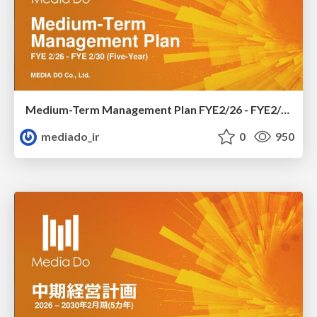
Medium-Term Management Plan FYE2/26 - FYE2/30(5 Years)
mediado_ir
0
950