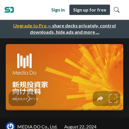
Sign in
Sign up for free
Upgrade to Pro
— share decks privately, control
downloads, hide ads and more …
MEDIA DO Co., Ltd.
August 22, 2024