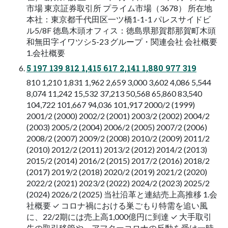
市場 東京証券取引所 プライム市場（3678） 所在地
本社：東京都千代田区一ツ橋1-1-1 パレスサイドビ
ル5/8F 徳島木頭オフィス：徳島県那賀郡那賀町木頭
和無田字イワツシ5-23 グループ・関連会社 会社概要
1.会社概要
5 197 139 812 1,415 617 2,141 1,880 977 319
810 1,210 1,831 1,962 2,659 3,000 3,602 4,086 5,544
8,074 11,242 15,532 37,213 50,568 65,860 83,540
104,722 101,667 94,036 101,917 2000/2 (1999)
2001/2 (2000) 2002/2 (2001) 2003/2 (2002) 2004/2
(2003) 2005/2 (2004) 2006/2 (2005) 2007/2 (2006)
2008/2 (2007) 2009/2 (2008) 2010/2 (2009) 2011/2
(2010) 2012/2 (2011) 2013/2 (2012) 2014/2 (2013)
2015/2 (2014) 2016/2 (2015) 2017/2 (2016) 2018/2
(2017) 2019/2 (2018) 2020/2 (2019) 2021/2 (2020)
2022/2 (2021) 2023/2 (2022) 2024/2 (2023) 2025/2
(2024) 2026/2 (2025) 当社沿革と連結売上高推移 1.会
社概要 ✓ コロナ禍における巣ごもり特需を追い風
に、22/2期には売上高1,000億円に到達 ✓ 大手取引
先の取引移管や、アフターコロナの反動を受け一時