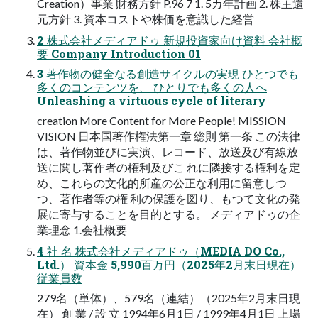
Creation）事業 財務方針 P.96 7 1. 5カ年計画 2. 株主還
元方針 3. 資本コストや株価を意識した経営
2 株式会社メディアドゥ 新規投資家向け資料 会社概
要 Company Introduction 01
3 著作物の健全なる創造サイクルの実現 ひとつでも
多くのコンテンツを、 ひとりでも多くの人へ
Unleashing a virtuous cycle of literary
creation More Content for More People! MISSION
VISION 日本国著作権法第一章 総則 第一条 この法律
は、著作物並びに実演、レコード、放送及び有線放
送に関し著作者の権利及びこ れに隣接する権利を定
め、これらの文化的所産の公正な利用に留意しつ
つ、著作者等の権 利の保護を図り、もつて文化の発
展に寄与することを目的とする。 メディアドゥの企
業理念 1.会社概要
4 社 名 株式会社メディアドゥ（MEDIA DO Co.,
Ltd.） 資本金 5,990百万円（2025年2月末日現在）
従業員数
279名（単体）、579名（連結）（2025年2月末日現
在） 創 業 / 設 立 1994年6月1日 / 1999年4月1日 上場