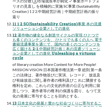
ースの分散 ③市場成長率が鈍化 ✓ 事業ポートフォ
リオの見直し を積極的に実施 SC事業 (Sustainability
Creation ) 1 2 2.中期経営計画｜中期経営計画の振り
返り
11 1 2 SC(Sustainability Creation)事業 本の流通
ソリューション企業としての進化
12 著作物の健全なる創造サイクルの実現 ひとつで
も多くのコンテンツを、 ひとりでも多くの人へ 電子
書籍流通事業を通じて、国内の多くのコンテンツを
広く届ける 2-1.中期経営計画｜本の流通ソリューシ
ョン企業としての進化 Unleashing a virtuous
cycle
of literary creation More Content for More People!
MISSION VISION 日本国著作権法第一章 総則 第一条
この法律は、著作物並びに実演、レコード、放送及
び有線放送に関し著作者の権利及びこ れに隣接する
権利を定め、これらの文化的所産の公正な利用に留
意しつつ、著作者等の権 利の保護を図り、もつて文
化の発展に寄与することを目的とする。
13 日本文化の発展と豊かな社会づくりに寄与するこ