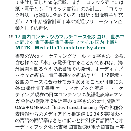
て集計し直した値を記載。 また、コミック売上には
紙・電子とも「コミック書籍」のみ計上、「コミッ
ク雑誌」は雑誌に含めている（出所：出版科学研究
所） 2-1.中期経営計画｜本の流通ソリューション企
業としての進化
17 国内コンテンツのマルチユース化を図り、世界中
に届ける 電子書籍 電子書籍 ファイル 国内 出版社
MDTS：MediaDo Translation System
書籍のWebマーケティングツール ✓ 文字もの・雑誌
含む様々な「本」が電子化することができれば、海
外展開を図るうえで紙書籍での発刊、オーディオブ
ック での配信、電子書籍での配信など、市況環境・
各国のニーズに合わせて形を変えることが可能に 海
外 出版社 電子書籍 オーディオ ブック 流通・ マーケ
ティング 現在の日本コンテンツの英語翻訳率※ マン
ガ 全体の 翻訳率 2% 近年の 文字ものの 新刊翻訳率
0.5% ※ UNESCO「Index Translationum」等の各種公
表情報からのメディアドゥ推定値 1 2 3 4 5 英語以外
の言語の翻訳率はさらに低いと推測 多言語翻訳とオ
ーディオブック化 紙書籍 図書館(紙) 電子図書館 日本