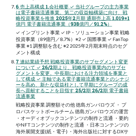
6 売上高構成 1.会社概要 ✓ 当社グループの主力事業
は電子書籍流通事業。第二の収益軸構築に向け、戦
略投資事業を推進 2025年2月期 通期売上高 1,019※1
億円 電子書籍流通事業（938億円／91.2%）
✓ インプリント事業 ✓ IP・ソリューション事業 戦略
投資事業（89億円／8.7%）※2 ✓ 国際事業 ✓ FanTop
事業 ※1 調整額を含む ※2 2025年2月期末時点のセグ
メント構成
7 連結業績予想 戦略投資事業のサブセグメント変更
について ✓ 26/2期より、戦略投資事業内のサブセ
グメントを変更。中長期における注力領域を事業と
して構成 ✓ 主軸である電子書籍流通事業とのシナジ
ーを高め、新たな収益柱として早期にグループの成
長へ貢献することを目指す 25/2期 26/2期 電子書籍
流通事業
戦略投資事業 調整額その他 徳島ガンバロウズ ・ プ
ロバスケットボールチーム 徳島ガンバロウズの運営
・オーディオブックコンテンツの制作と流通 ・要約
やNFTコンテンツの制作と流通 ・日本コンテンツの
海外展開支援(紙・電子) ・海外出版社に対するDXサ