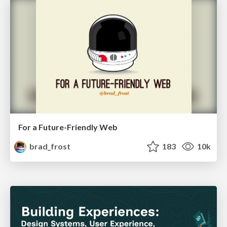
For a Future-Friendly Web
brad_frost
183
10k