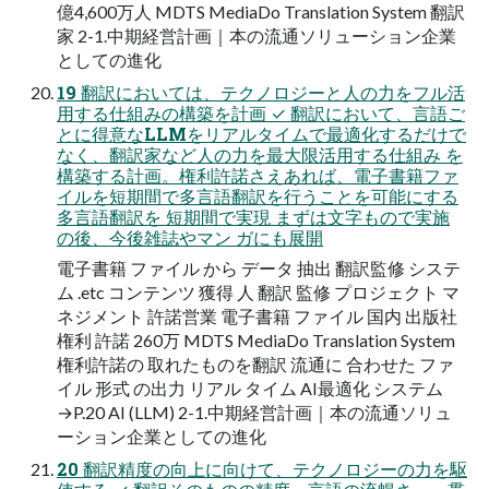
億4,600万人 MDTS MediaDo Translation System 翻訳
家 2-1.中期経営計画｜本の流通ソリューション企業
としての進化
19 翻訳においては、テクノロジーと人の力をフル活
用する仕組みの構築を計画 ✓ 翻訳において、言語ご
とに得意なLLMをリアルタイムで最適化するだけで
なく、翻訳家など人の力を最大限活用する仕組み を
構築する計画。権利許諾さえあれば、電子書籍ファ
イルを短期間で多言語翻訳を行うことを可能にする
多言語翻訳を 短期間で実現 まずは文字もので実施
の後、今後雑誌やマン ガにも展開
電子書籍 ファイル から データ 抽出 翻訳監修 システ
ム .etc コンテンツ 獲得 人 翻訳 監修 プロジェクト マ
ネジメント 許諾営業 電子書籍 ファイル 国内 出版社
権利 許諾 260万 MDTS MediaDo Translation System
権利許諾の 取れたものを翻訳 流通に 合わせた ファ
イル 形式 の出力 リアル タイム AI最適化 システム
→P.20 AI (LLM) 2-1.中期経営計画｜本の流通ソリュ
ーション企業としての進化
20 翻訳精度の向上に向けて、テクノロジーの力を駆