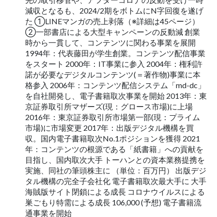
減収となるも、2024/2期をボトムにN字回復を遂げ
た ➀LINEマンガの売上剥落（※詳細は45ページ）
②一部書店による大型キャンペーンの反動減 創業
時から一貫して、コンテンツに関わる事業を展開
1994年：代表藤田が学生創業。コンテンツ配信事業
をスタート 2000年：IT事業に参入 2004年：権利許
諾が必要なデジタルコンテンツ(＝著作物)事業に本
格参入 2006年：コンテンツ配信システム「md-dc」
を自社開発し、電子書籍取次事業を開始 2013年：東
京証券取引所マザーズ(現：グロース市場)に上場
2016年：東京証券取引所市場第一部(現：プライム
市場)に市場変更 2017年：出版デジタル機構を買
収。国内電子書籍取次No.1ポジションを獲得 2021
年：コンテンツの根源である「紙書籍」への貢献を
目指し、国内取次大手 トーハンとの資本業務提携を
実施、同社の筆頭株主に （単位：百万円） 出版デジ
タル機構の完全子会社化 電子書籍取次最大手に 大手
海賊版サイト閉鎖による成長 コロナウイルスによる
巣ごもり特需による成長 106,000 (予想) 電子書籍流
通事業を開始