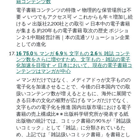
籍コンテンツ数
電子書籍コンテンツの特徴 ✓ 物理的な保管場所は不
要 ✓ いつでもアクセス可 ✓ これからも年々増加し続
ける ✓ 出版社2,200社との取引 ✓ 日本中の電子書籍
が集まる 約20年もの電子書籍 取次の歴史 ポジショ
ン 2-1.中期経営計画｜本の流通ソリューション企業
としての進化
16 75.0％ マンガ 6.9％ 文字もの 2.6％ 雑誌 コンテ
ンツ数をさらに増やすため、文字もの・雑誌の電子
化加速を目指す ✓ 日本において、現在の電子書籍コ
ンテンツはマンガが中心
✓ マンガだけではなく、メディアドゥが文字ものの
電子化を加速させることで、今後の日本国内での取
扱いコンテンツ数が増 えるとともに、海外に展開で
きる日本の文化の裾野が広げる マンガだけでなく、
文字ものの電子化を推進 国内出版市場における電子
書籍の売上構成比※ ※ 出版科学研究所が発表する紙
出版物の統計では、コミック書籍の90％が「雑誌扱
いコミック」として「雑誌」に分類されているた
め、上記では「雑誌扱いコミック書籍」を書籍とし