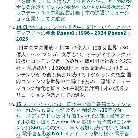
とを目指して 日本はもとより世界へ注力 著作物の健
全なる創造サイクルの実現へ 私たちの事業概念のア
ップデート 2-1.中期経営計画｜本の流通ソリューシ
ョン企業としての進化
14 日本のコンテンツを世界中に届けていくことがメ
ディアドゥの使命 Phase1 : 1996 - 2024 Phase2 :
2025
- 日本の本の開放 ✓ 日本（1億人） に加え世界（80
億人）へ ✓ マンガ、文字もの、オーディオブック ✓
取扱いコンテンツ数：260万 ✓ 取引出版社数：2,200
社 ✓ 流通総額：1,820億円 国内出版業界におけるコ
ンテンツが 今後も集まり続けるポジションの確立 国
内コンテンツを世界中に届けるため、 流通ソリュー
ションの進化と拡大 2-1.中期経営計画｜本の流通ソ
リューション企業としての進化
15 メディアドゥには、日本中の電子書籍コンテンツ
がこれからも集まり続ける ✓ 創業から30年が経
ち、メディアドゥは国内ほぼすべての電子書籍ファ
イルを取り扱うことが可能 ✓ 取扱う電子書籍コンテ
ンツは260万にのぼり、年々増加し続けている 260
万 電子書籍取次No.1 メディアドゥ取り扱い 電子書