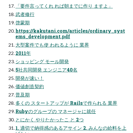
「要件言ってくれ れば朝までに作り ますよ」
武者修行
啓蒙期
https://kakutani.com/articles/ordinary_syst
ems_development.pdf
大型案件でも使 われるように 業界
2011年
ショッピング モール開発
5社共同開発 エンジニア40名
開発が速い！
価値創造契約
普及期
多くの スタートアップが Railsで作られる 業界
Rubyのグループの マネージャに就任
とにかく やりたかったこ と 2つ
1. 適切で納得感のあるアサイン 2. みんなの給料を上