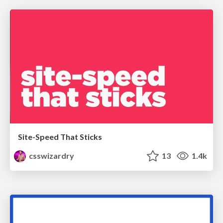
Site-Speed That Sticks
csswizardry
13
1.4k