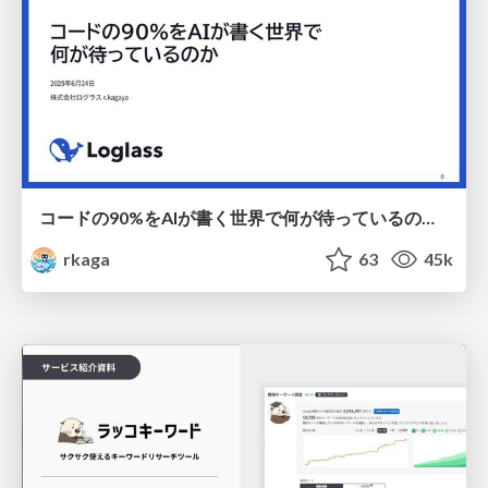
コードの90%をAIが書く世界で何が待っているのか / What awaits us in a world where 90% of the code is written by AI
rkaga
63
45k