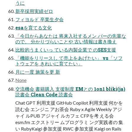
うに
新卒採用実績ゼロ
フィヨルド 卒業生夕会
esaを育てる文化
「今日からあなたは 将来入社するメン バーの先輩な
ので、 分かりづらいことや 古い情報は書き換え
比較的うまくいっ ている内製企業で のSES支援
「機能をリリースし て売上をあげたい」 vs「ソフ
トウェアを きれいに育てたい」
月に一度 施策を更 新
None
交流機会 書籍購入 支援制度 EMとの 1on1 bliki(ja)
読書会 Clean Code 読書会
Chat GPT 利用支援 GitHub Copilot 利用支援 何かを
読む会 エンジニ アお茶会 Ruby x Agile Weekly アジ
ャイ ルPUB アジャイ ルカフェ CFPを考 える会
esm.fm エクストリー ムプログラミ ング実践者の 集
い RubyKaigi 参加支援 RWC 参加支援 Kaigi on Rails