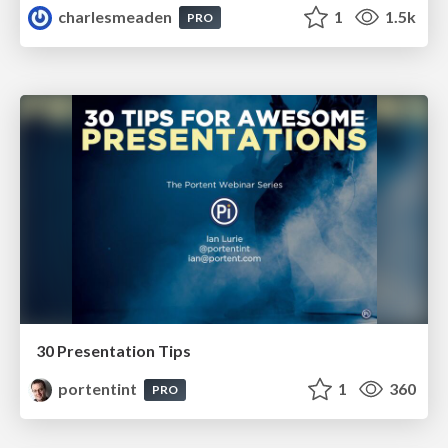
charlesmeaden
1
1.5k
PRO
30 Presentation Tips
portentint
1
360
PRO