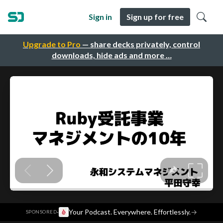
Sign in
Sign up for free
Upgrade to Pro
— share decks privately, control
downloads, hide ads and more …
·
Your Podcast. Everywhere. Effortlessly.
→
SPONSORED