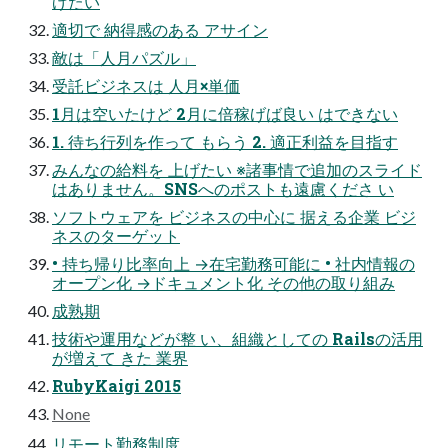
げたい
適切で 納得感のある アサイン
敵は「人月パズル」
受託ビジネスは 人月×単価
1月は空いたけど 2月に倍稼げば良い はできない
1. 待ち行列を作って もらう 2. 適正利益を目指す
みんなの給料を 上げたい ※諸事情で追加のスライド
はありません。SNSへのポストも遠慮くださ い
ソフトウェアを ビジネスの中心に 据える企業 ビジ
ネスのターゲット
• 持ち帰り比率向上 →在宅勤務可能に • 社内情報の
オープン化 →ドキュメント化 その他の取り組み
成熟期
技術や運用などが整 い、組織としての Railsの活用
が増えて きた 業界
RubyKaigi 2015
None
リモート勤務制度