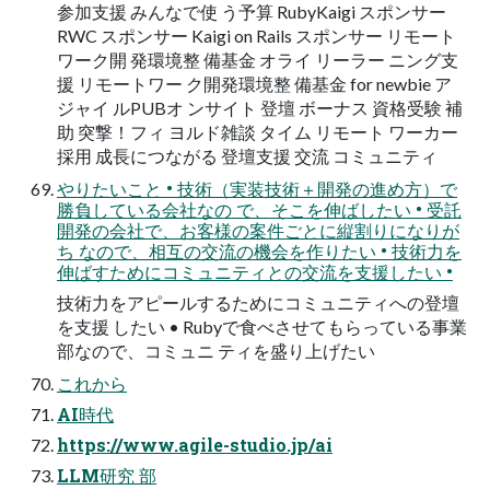
参加支援 みんなで使 う予算 RubyKaigi スポンサー
RWC スポンサー Kaigi on Rails スポンサー リモート
ワーク開 発環境整 備基金 オライ リーラー ニング支
援 リモートワー ク開発環境整 備基金 for newbie ア
ジャイ ルPUBオ ンサイト 登壇 ボーナス 資格受験 補
助 突撃！フィ ヨルド雑談 タイム リモート ワーカー
採用 成長につながる 登壇支援 交流 コミュニティ
やりたいこと • 技術（実装技術＋開発の進め方）で
勝負している会社なの で、そこを伸ばしたい • 受託
開発の会社で、お客様の案件ごとに縦割りになりが
ち なので、相互の交流の機会を作りたい • 技術力を
伸ばすためにコミュニティとの交流を支援したい •
技術力をアピールするためにコミュニティへの登壇
を支援 したい • Rubyで食べさせてもらっている事業
部なので、コミュニ ティを盛り上げたい
これから
AI時代
https://www.agile-studio.jp/ai
LLM研究 部