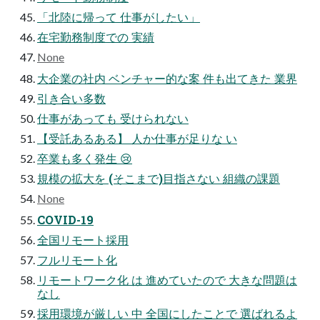
「北陸に帰って 仕事がしたい」
在宅勤務制度での 実績
None
大企業の社内 ベンチャー的な案 件も出てきた 業界
引き合い多数
仕事があっても 受けられない
【受託あるある】 人か仕事が足りな い
卒業も多く発生 😢
規模の拡大を (そこまで)目指さない 組織の課題
None
COVID-19
全国リモート採用
フルリモート化
リモートワーク化 は 進めていたので 大きな問題は
なし
採用環境が厳しい 中 全国にしたことで 選ばれるよ