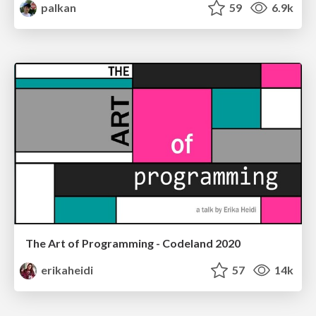
palkan
59
6.9k
The Art of Programming - Codeland 2020
erikaheidi
57
14k