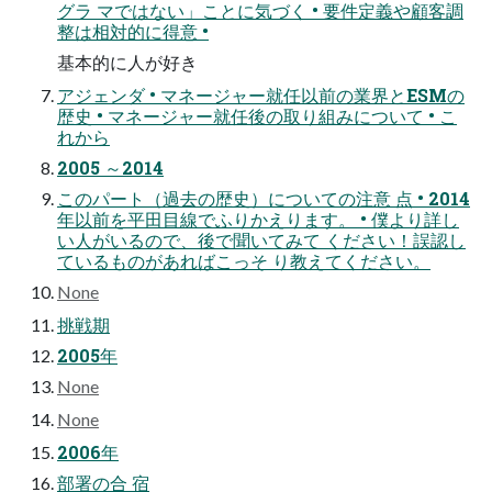
グラ マではない」ことに気づく • 要件定義や顧客調
整は相対的に得意 •
基本的に人が好き
アジェンダ • マネージャー就任以前の業界とESMの
歴史 • マネージャー就任後の取り組みについて • こ
れから
2005 ～2014
このパート（過去の歴史）についての注意 点 • 2014
年以前を平田目線でふりかえります。 • 僕より詳し
い人がいるので、後で聞いてみて ください！誤認し
ているものがあればこっそ り教えてください。
None
挑戦期
2005年
None
None
2006年
部署の合 宿