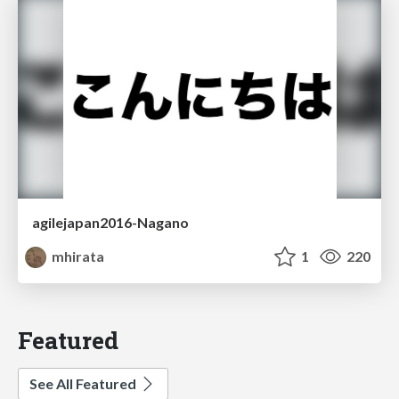
agilejapan2016-Nagano
mhirata
1
220
Featured
See All Featured