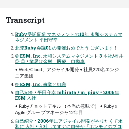
Transcript
Ruby受託事業 マネジメントの10年 永和システムマ
ネジメント 平田守幸
北陸Ruby会議01 の開催おめでとう ございます！
© ESM, Inc. 永和システムマネジメント 3 本社/福井
◎ ◎ • 業界は金融、医療、自動車
• Web/Cloud、アジャイル開発 • 社員220名エンジ
ニア集団
© ESM, Inc. 事業と組織
自己紹介 • 平田守幸 mhirata / m_pixy • 2006年
ESM 入社
• Rubyチョットデキル （本当の意味で） • Ruby x
Agile グルー プマネージャ12年目
自己紹介 • 2006年にアジャイル開発がやりたくて永
和に 入社 • 入社してすぐに自分が「ホンモノのプロ