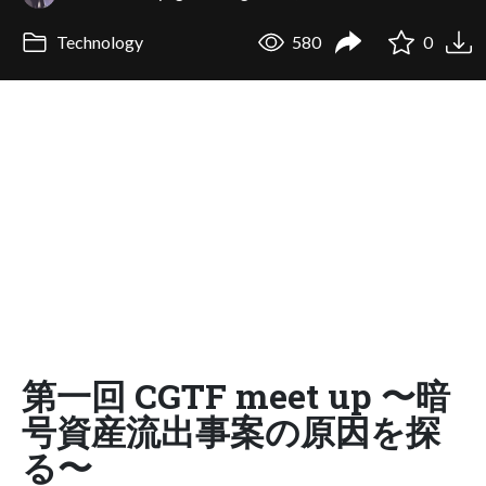
Technology
580
0
第一回 CGTF meet up 〜暗
号資産流出事案の原因を探
る〜