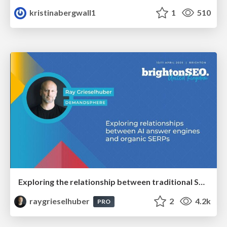
kristinabergwall1
1
510
Exploring the relationship between traditional SERPs and Gen AI search
raygrieselhuber
2
4.2k
PRO