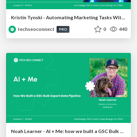
Kristin Tynski - Automating Marketing Tasks With AI
techseoconnect
0
440
PRO
Noah Learner - AI + Me: how we built a GSC Bulk Export data pipeline