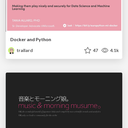
Docker and Python
trallard
47
4.1k