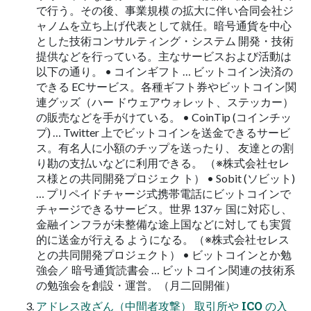
で行う。その後、事業規模 の拡大に伴い合同会社ジ
ャノムを立ち上げ代表として就任。暗号通貨を中心
とした技術コンサルティング・システム 開発・技術
提供などを行っている。主なサービスおよび活動は
以下の通り。 • コインギフト … ビットコイン決済の
できる ECサービス。各種ギフト券やビットコイン関
連グッズ（ハー ドウェアウォレット、ステッカー）
の販売などを手がけている。 • CoinTip (コインチッ
プ) … Twitter 上でビットコインを送金できるサービ
ス。有名人に小額のチップを送ったり、 友達との割
り勘の支払いなどに利用できる。 （※株式会社セレ
ス様との共同開発プロジェク ト） • Sobit (ソビット)
… プリペイドチャージ式携帯電話にビットコインで
チャージできるサービス。世界 137ヶ 国に対応し、
金融インフラが未整備な途上国などに対しても実質
的に送金が行える ようになる。（※株式会社セレス
との共同開発プロジェクト） • ビットコインとか勉
強会／ 暗号通貨読書会 … ビットコイン関連の技術系
の勉強会を創設・運営。（月二回開催）
アドレス改ざん（中間者攻撃） 取引所や ICO の入