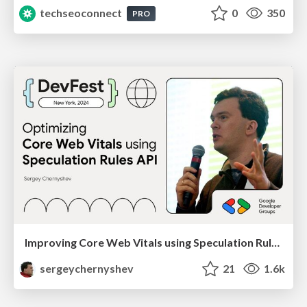
techseoconnect
0
350
PRO
Improving Core Web Vitals using Speculation Rules API
sergeychernyshev
21
1.6k