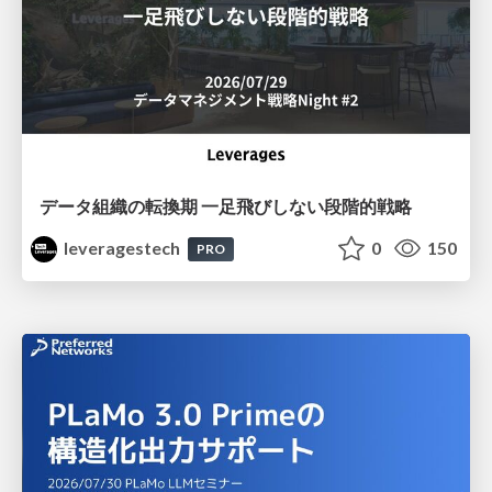
データ組織の転換期 一足飛びしない段階的戦略
leveragestech
0
150
PRO