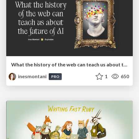
What the history of the web can teach us about the future of AI
inesmontani
1
650
PRO