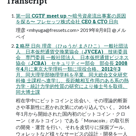
Transcript
第一回 CGTF meet up 〜暗号資産流出事案の原因
を探る〜 フレセッツ株式会社 CEO & CTO 日向
理彦 <
mhyuga@fressets.com
> 2019年8月8日 @メル
ペイ
2 略歴 日向 理彦 （ひゅうが まさひこ） 一般社団法
人 日本仮想通貨交換業協会（JVCEA) 技術委員
会 専門委員 一般社団法人 日本仮想通貨ビジネス
協会（JCBA) セキュリティー部会 部会長 2008
年4月に東京大学理科一類に現役合格。2012年3
月、同大理学部物理学科を卒業。同大総合文化研究
科修 士課程へ進学し、長距離相互作用のある系の熱
力学・統計力学的性質の研究により修士号を取得。
同大博士課
程在学中にビットコインと出会い、その理論的斬新
さや革新性に惹かれ次第にのめり込んでいく。 2014
年1月から開始された国内初のビットコイン・クロ
ーン（オルトコイン）である「Monacoin」の取引所
の開発・運営 を行い、それを皮切りに採掘プール、
ウォレットなど様々なサービスの設計・開発を一人