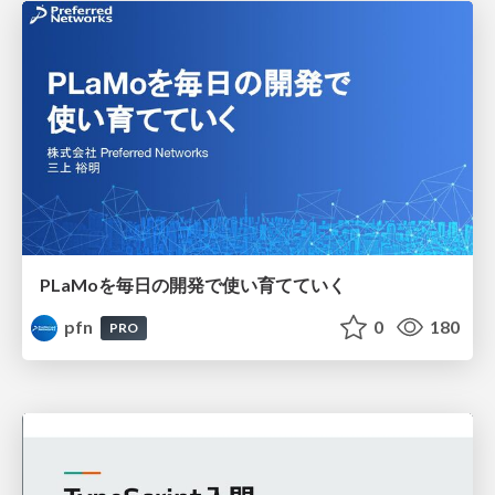
PLaMoを毎日の開発で使い育てていく
pfn
0
180
PRO