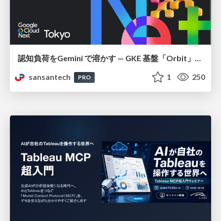
認知負荷をGemini で溶かす — GKE 基盤「Orbit」における AI エージェントの実践
sansantech
1
250
PRO