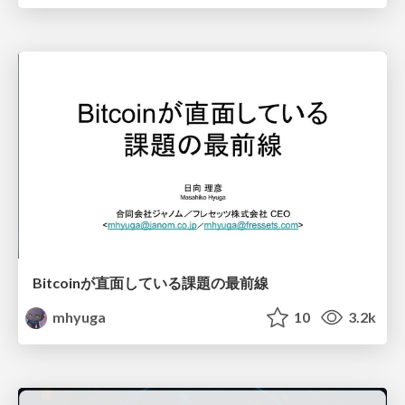
Bitcoinが直面している課題の最前線
mhyuga
10
3.2k