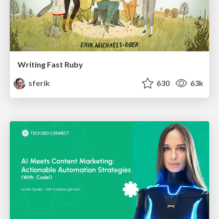
Writing Fast Ruby
sferik
630
63k