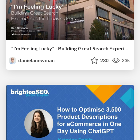
"I'm Feeling Lucky" - Building Great Search Experiences for Today's Users (#IAC19)
danielanewman
230
23k