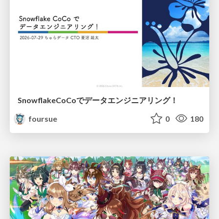
SnowflakeCoCoでデータエンジニアリング！
foursue
0
180