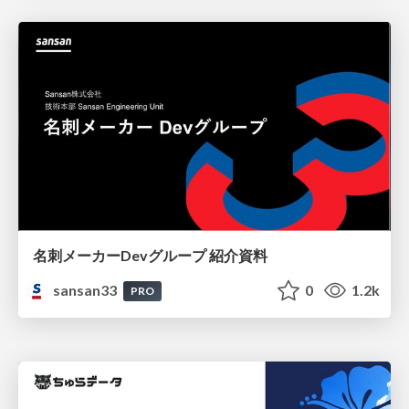
名刺メーカーDevグループ 紹介資料
sansan33
0
1.2k
PRO