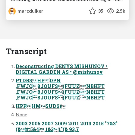
marcduiker
35
2.5k
Transcript
Deconstructing DENYS MISHUNOV •
DIGITAL GARDEN AS • @mishunov
PTDBSHPDPN
,FWJO8JOUFS(FUUZ*NBHFT
,FWJO8JOUFS(FUUZ*NBHFT
,FWJO8JOUFS(FUUZ*NBHFT
HPPHMSUD6)
None
2003 2005 2007 2009 2011 2013 2015 "7&3"
(&#:5&4 1&31"(& 93,7