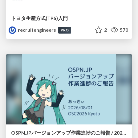
トヨタ⽣産⽅式(TPS)⼊⾨
recruitengineers
2
570
PRO
OSPN.JPバージョンアップ作業進捗のご報告 / 20260801-osc26kyoto