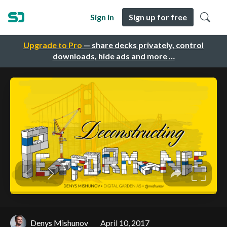
Sign in
Sign up for free
Upgrade to Pro
— share decks privately, control
downloads, hide ads and more …
Denys Mishunov
April 10, 2017