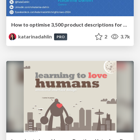
How to optimise 3,500 product descriptions for ecommerce in one day using ChatGPT
katarinadahlin
2
3.7k
PRO