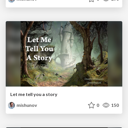
Let me tell you a story
mishunov
0
150