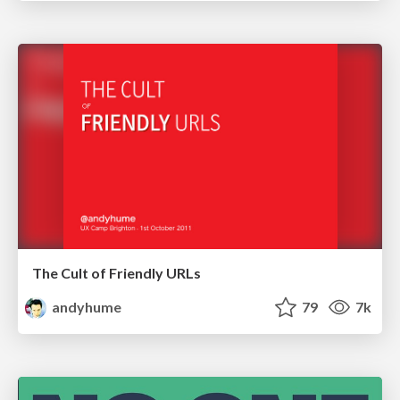
The Cult of Friendly URLs
andyhume
79
7k