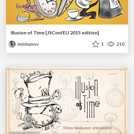
Illusion of Time [JSConfEU 2015 edition]
mishunov
1
210