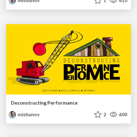
mishunov
1
610
Deconstructing Performance
mishunov
2
600