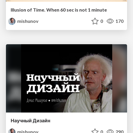
Illusion of Time. When 60 sec is not 1 minute
mishunov
0
170
Научный Дизайн
mishunov
0
290