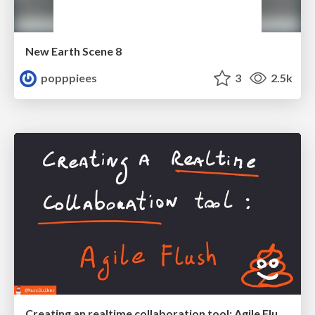
New Earth Scene 8
popppiees
3
2.5k
Creating an realtime collaboration tool: Agile Flush - .NET Oxford