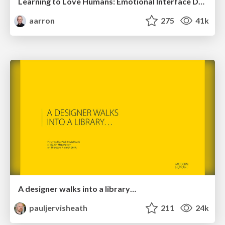
Learning to Love Humans: Emotional Interface Design
aarron
275
41k
A designer walks into a library…
pauljervisheath
211
24k