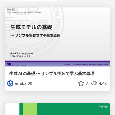
生成 AI の基礎 〜 サンプル実装で学ぶ基本原理
enakai00
7
4.4k