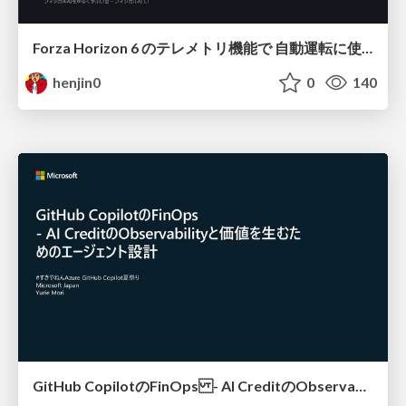
Forza Horizon 6 のテレメトリ機能で 自動運転に使えそうな学習データを集める話
henjin0
0
140
GitHub CopilotのFinOps - AI CreditのObservabilityと価値を生むためのエージェント設計