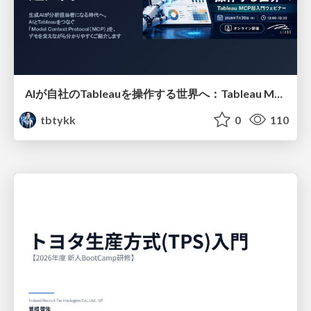
AIが自社のTableauを操作する世界へ：Tableau MCP超入門
tbtykk
0
110