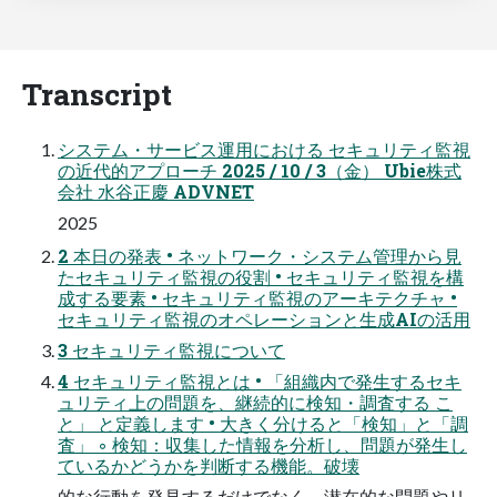
Transcript
システム・サービス運用における セキュリティ監視
の近代的アプローチ 2025 / 10 / 3（金） Ubie株式
会社 水谷正慶 ADVNET
2025
2 本日の発表 • ネットワーク・システム管理から見
たセキュリティ監視の役割 • セキュリティ監視を構
成する要素 • セキュリティ監視のアーキテクチャ •
セキュリティ監視のオペレーションと生成AIの活用
3 セキュリティ監視について
4 セキュリティ監視とは • 「組織内で発生するセキ
ュリティ上の問題を、継続的に検知・調査する こ
と」 と定義します • 大きく分けると「検知」と「調
査」 ◦ 検知：収集した情報を分析し、問題が発生し
ているかどうかを判断する機能。破壊
的な行動を発見するだけでなく、潜在的な問題やリ