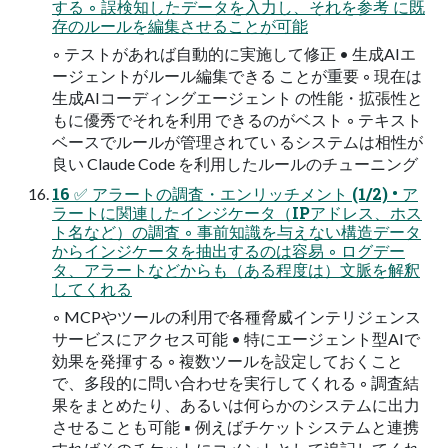
する ◦ 誤検知したデータを入力し、それを参考 に既
存のルールを編集させることが可能
◦ テストがあれば自動的に実施して修正 • 生成AIエ
ージェントがルール編集できる ことが重要 ◦ 現在は
生成AIコーディングエージェント の性能・拡張性と
もに優秀でそれを利用 できるのがベスト ◦ テキスト
ベースでルールが管理されてい るシステムは相性が
良い Claude Code を利用したルールのチューニング
16 ✅ アラートの調査・エンリッチメント (1/2) • ア
ラートに関連したインジケータ（IPアドレス、ホス
ト名など）の調査 ◦ 事前知識を与えない構造データ
からインジケータを抽出するのは容易 ◦ ログデー
タ、アラートなどからも（ある程度は）文脈を解釈
してくれる
◦ MCPやツールの利用で各種脅威インテリジェンス
サービスにアクセス可能 • 特にエージェント型AIで
効果を発揮する ◦ 複数ツールを設定しておくこと
で、多段的に問い合わせを実行してくれる ◦ 調査結
果をまとめたり、あるいは何らかのシステムに出力
させることも可能 ▪ 例えばチケットシステムと連携