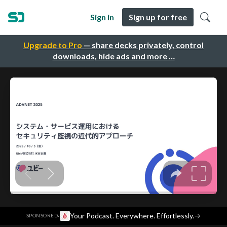
Sign in
Sign up for free
Upgrade to Pro
— share decks privately, control
downloads, hide ads and more …
·
Your Podcast. Everywhere. Effortlessly.
→
SPONSORED