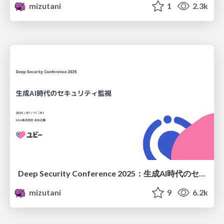
mizutani
1
2.3k
Deep Security Conference 2025：生成AI時代のセキュリティ監視 /dsc2025-genai-secmon
mizutani
9
6.2k