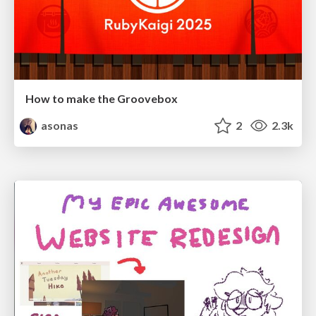
How to make the Groovebox
asonas
2
2.3k