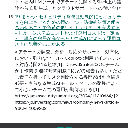
ト ◦ 社内LLMツールでアラートに関するSlack上の議
論から 自動生成したクラウドサポートへの問い合せ
19 まとめ • セキュリティ監視は効果的にセキュリテ
ィを向上させるための策の一つ ◦ 防御的対策と組み
合わせることで負荷の低いセキュリティを実現する
◦ しかしシステムコストおよび運用コストは一定高
く、導入の敷居が高かった • 生成AIによって運用コ
ストは改善の兆しがある
◦ アラートの調査、分析、対応のサポート・効率化
において強力なツール ▪ Copilotの利用でインシデン
ト対応時間24％短縮[1]、CrowdStrikeのSOCチーム
が手作業 を週40時間削減[2]などの報告もあり ◦ ただ
し責任を持ってリスク判断をする専門家は引き続き
必要 ◦ さらなる生成AIモデル・ツールの発展によっ
て小さいチームでの運用が期待される [1]
https://japansecuritysummit.org/2024/11/10664/ [2]
https://jp.investing.com/news/company-news/article-
93CH-1009308