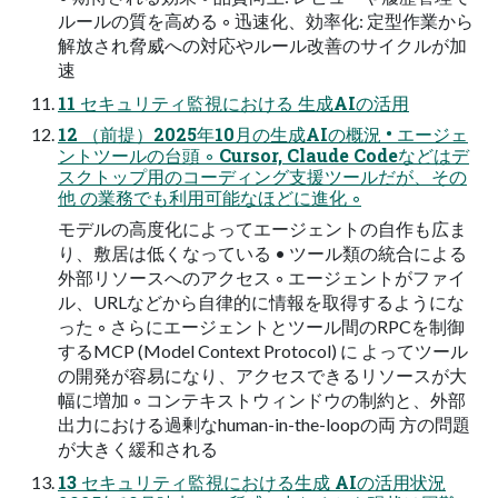
ルールの質を高める ◦ 迅速化、効率化: 定型作業から
解放され脅威への対応やルール改善のサイクルが加
速
11 セキュリティ監視における 生成AIの活用
12 （前提）2025年10月の生成AIの概況 • エージェ
ントツールの台頭 ◦ Cursor, Claude Codeなどはデ
スクトップ用のコーディング支援ツールだが、その
他 の業務でも利用可能なほどに進化 ◦
モデルの高度化によってエージェントの自作も広ま
り、敷居は低くなっている • ツール類の統合による
外部リソースへのアクセス ◦ エージェントがファイ
ル、URLなどから自律的に情報を取得するようにな
った ◦ さらにエージェントとツール間のRPCを制御
するMCP (Model Context Protocol) に よってツール
の開発が容易になり、アクセスできるリソースが大
幅に増加 ◦ コンテキストウィンドウの制約と、外部
出力における過剰なhuman-in-the-loopの両 方の問題
が大きく緩和される
13 セキュリティ監視における生成 AIの活用状況