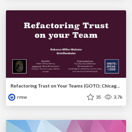
Refactoring Trust on Your Teams (GOTO; Chicago 2020)
rmw
35
3.7k