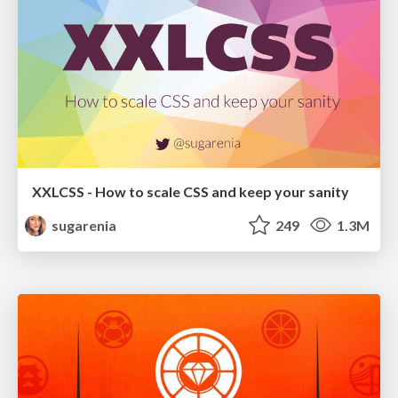
XXLCSS - How to scale CSS and keep your sanity
sugarenia
249
1.3M