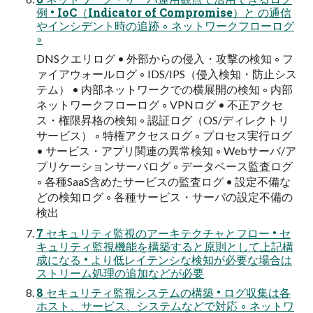
例 • IoC（Indicator of Compromise）と の通信
やインシデント時の追跡 ◦ ネットワークフローログ
◦
DNSクエリログ • 外部からの侵入・攻撃の検知 ◦ フ
ァイアウォールログ ◦ IDS/IPS（侵入検知・防止シス
テム） • 内部ネットワークでの横展開の検知 ◦ 内部
ネットワークフローログ ◦ VPNログ • 不正アクセ
ス・権限昇格の検知 ◦ 認証ログ（OS/ディレクトリ
サービス） ◦ 特権アクセスログ ◦ プロセス実行ログ
• サービス・アプリ関連の異常検知 ◦ Webサーバ/ア
プリケーションサーバログ ◦ データベース監査ログ
◦ 各種SaaS含めたサービスの監査ログ • 設定不備な
どの検知ログ ◦ 各種サービス・サーバの設定不備の
検出
7 セキュリティ監視のアーキテクチャとフロー • セ
キュリティ監視機能を構築すると原則として上記構
成になる • より低レイテンシな検知が必要な場合は
ストリーム処理の追加などが必要
8 セキュリティ監視システムの構築 • ログ収集は各
ホスト、サービス、システムなどで対応 ◦ ネットワ