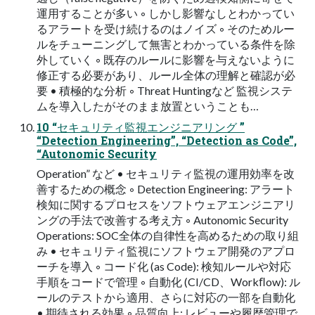
運用することが多い ◦ しかし影響なしとわかってい
るアラートを受け続けるのはノイズ ◦ そのためルー
ルをチューニングして無害とわかっている条件を除
外していく ◦ 既存のルールに影響を与えないように
修正する必要があり、ルール全体の理解と確認が必
要 • 積極的な分析 ◦ Threat Huntingなど 監視システ
ムを導入したがそのまま放置ということも…
10 “セキュリティ監視エンジニアリング ”
“Detection Engineering”, “Detection as Code”,
“Autonomic Security
Operation” など • セキュリティ監視の運用効率を改
善するための概念 ◦ Detection Engineering: アラート
検知に関するプロセスをソフトウェアエンジニアリ
ングの手法で改善する考え方 ◦ Autonomic Security
Operations: SOC全体の自律性を高めるための取り組
み • セキュリティ監視にソフトウェア開発のアプロ
ーチを導入 ◦ コード化 (as Code): 検知ルールや対応
手順をコードで管理 ◦ 自動化 (CI/CD、Workﬂow): ル
ールのテストから適用、さらに対応の一部を自動化
• 期待される効果 ◦ 品質向上: レビューや履歴管理で