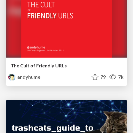
The Cult of Friendly URLs
andyhume
79
7k