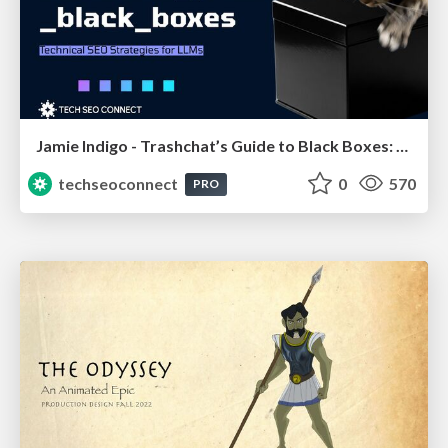
Jamie Indigo - Trashchat’s Guide to Black Boxes: Technical SEO Tactics for LLMs
techseoconnect
0
570
PRO