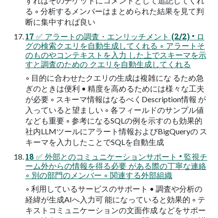
すればそのチケットにコメントとして追記してくれ
る ◦ 分析するメンバーはまとめられた結果を見て判
断に集中すれば良い
17 ✅ アラートの調査・エンリッチメント (2/2) • ロ
グの検索クエリを自動生成してくれる ◦ アラートそ
のものやコンテキストを入力 した上でスキーマを示
すと調査のための クエリを自動生成してくれる
◦ 目的に合わせたクエリの生成は複雑にな るため急
ぎのときは便利 • 精度を高めるためには様々な工夫
が必要 ◦ スキーマ情報はなるべくDescription情報 が
入っていると望ましい ◦ 各フィールドのサンプル値
なども重要 ◦ 参考になるSQLの例を示すのも効果的
社内LLMツールにアラート情報およびBigQueryの ス
キーマを入力したことでSQLを自動生成
18 ✅ 外部とのコミュニケーションサポート • 監視チ
ーム外からの情報を得る必要 がある際の丁寧な連絡
◦ 別の部門のメンバー ◦ 関連する外部組織
◦ 利用しているサービスのサポート • 調査や分析の
経緯が生成AIへ入力可 能になっていると効果的 ◦ テ
キストコミュニケーションの文面作成 などをサポー