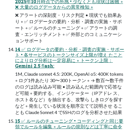
2025年10月時点での所感 • 少なくとも現状は困難 ◦
❌ 大量のログデータからの異常検知 ◦
❌ アラートの深刻度・リスク判定 • 現状でも効果あ
り ◦ ✅ ログデータの要約・分析・調査の実施・サポ
ート ◦ ✅ ルールのチューニング ◦ ✅ アラートの調
査・エンリッチメント ◦ ✅ 外部とのコミュニケーシ
ョンサポート
14 ✅ ログデータの要約・分析・調査の実施・サポー
ト • 各サービスのトークンサイズ上限が増え たこと
によりログ分析は一定容易に ◦ トークン上限：
Gemini 2.5 ﬂash:
1M, Claude sonnet 4.5: 200K, OpenAI o5: 400K tokens
◦ ログ1件あたり 30〜300トークン ◦ → 数百〜数千件
のログは読み込み可能 • 読み込んだ範囲内で応答な
ど可能 ◦ 要約する、インジケーター（IPアドレ ス、
ホスト名など）を抽出する、攻撃ら しきログを探す
など ◦ 発生している状況を順序立てて説明させ るこ
とも Claude Sonnet 4 でSSHのログを分析させた結果
15 ✅ ルールのチューニング • コーディングと同じ要
領でルールを編集 ◦ ルールの規則などは丁寧に命令