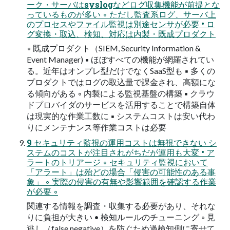
ーク・サーバはsyslogなどログ収集機能が前提とな
っているものが多い ◦ ただし監査系ログ、サーバ上
のプロセスやファイル監視は別途センサが必要 • ロ
グ変換・取込、検知、対応は内製・既成プロダクト
◦ 既成プロダクト（SIEM, Security Information &
Event Manager) ▪ ほぼすべての機能が網羅されてい
る。近年はオンプレ型だけでなくSaaS型も ▪ 多くの
プロダクトではログの取込量で課金され、高額にな
る傾向がある ◦ 内製による監視基盤の構築 ▪ クラウ
ドプロバイダのサービスを活用することで構築自体
は現実的な作業工数に ▪ システムコストは安い代わ
りにメンテナンス等作業コストは必要
9 セキュリティ監視の運用コストは無視できない シ
ステムのコストが注目されがちだが運用も大変 • ア
ラートのトリアージ ◦ セキュリティ監視において
「アラート」は殆どの場合「侵害の可能性のある事
象」 ◦ 実際の侵害の有無や影響範囲を確認する作業
が必要 ◦
関連する情報を調査・収集する必要があり、それな
りに負担が大きい • 検知ルールのチューニング ◦ 見
逃し（false negative）を防ぐため過検知側に寄せて