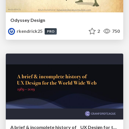
Odyssey Design
rkendrick25
2
750
PRO
A brief & incomplete history of UX Design for the World Wide Web: 1989–2019