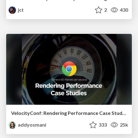
jct
2
430
VelocityConf: Rendering Performance Case Studies
addyosmani
333
25k