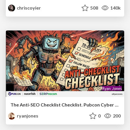
chriscoyier
508
140k
The Anti-SEO Checklist Checklist. Pubcon Cyber Week
ryanjones
0
200