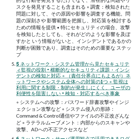
スクを発見することも含まれる ◦ 調査：検知された
問題に対して、その原因や影響を調査する機能。問
題の深刻さや 影響範囲を把握し、対応策を検討する
ための情報を提供 ▪ 特にセキュリティの場合、攻撃
を検知したとしても、それがどのような影響を及ぼ
すかと いう情報がないと、インシデントであるかの
判断が困難であり、調査はそのための重要な ステッ
プ
5 ネットワーク・システム管理から見たセキュリテ
ィ監視の役割 • 横断的なセキュリティ課題・インシ
デントの検知と対応 ◦ （責任分界点にもよるが）ネ
ットワークやシステム全体への対策の1つ ◦ 監視は
利用に関する制限・制約が発生しにくく、ユーザの
利便性を阻害しない • 検知・対応するべき事象
◦ システムへの攻撃：パスワード辞書攻撃やインジ
ェクション攻撃など ◦ システム侵入の形跡：
Command & Control通信やファイルの不正改ざんな
ど ◦ ラテラルムーブメント：内部からのスキャンや
攻撃、ADへの不正アクセスなど
6 ネットワーク・サーバ運用観点で活用できるログ