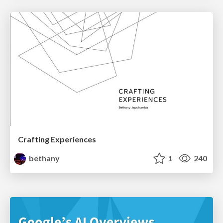
Crafting Experiences
bethany
1
240