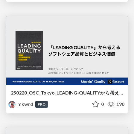
250220_OSC_Tokyo_LEADING-QUALITYから考えるソフトウェア品質とビジネス価値 /240220_OSC_Tokyo_Software_Quality_and_Business_Value_Based_on_LEADING_QUALITY
mkwrd
0
190
PRO