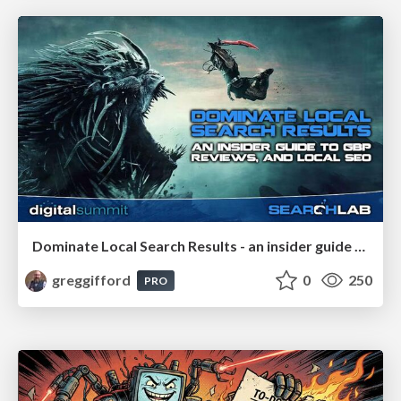
Dominate Local Search Results - an insider guide to GBP, reviews, and Local SEO
greggifford
0
250
PRO