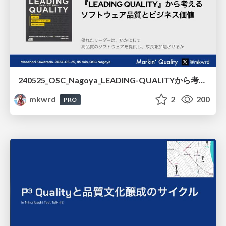
240525_OSC_Nagoya_LEADING-QUALITYから考えるソフトウェア品質とビジネス価値/240525_OSC_Nagoya_Software_Quality_and_Business_Value_Based_on_LEADING_QUALITY
mkwrd
2
200
PRO