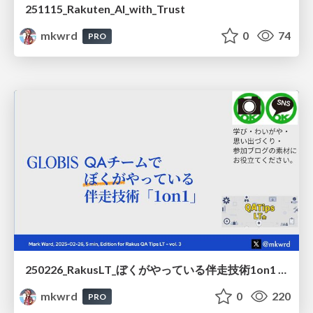
251115_Rakuten_AI_with_Trust
mkwrd
0
74
PRO
250226_RakusLT_ぼくがやっている伴走技術1on1 / 250226_RakusLT_1_on_1_on_my_way
mkwrd
0
220
PRO