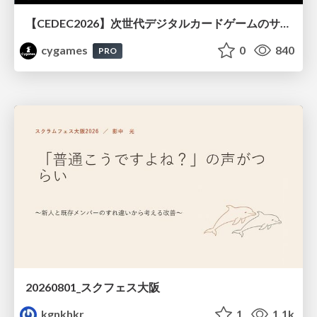
【CEDEC2026】次世代デジタルカードゲームのサーバー設計と運用 〜『Shadowverse: Worlds Beyond』の舞台裏～
cygames
0
840
PRO
20260801_スクフェス大阪
kgnkhkr
1
1.1k