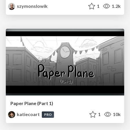
szymonslowik
1
1.2k
Paper Plane (Part 1)
katiecoart
1
10k
PRO