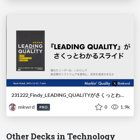
231222_Findy_LEADING_QUALITYがさくっとわかるスライド/231222_Findy_Quick_Understanding_of_LEADING_QUALITY
mkwrd
0
1.9k
PRO
Other Decks in Technology