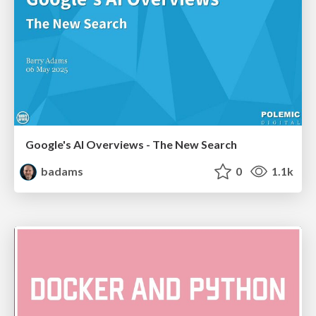
Google's AI Overviews - The New Search
badams
0
1.1k