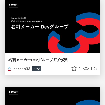
名刺メーカーDevグループ 紹介資料
sansan33
0
1.2k
PRO