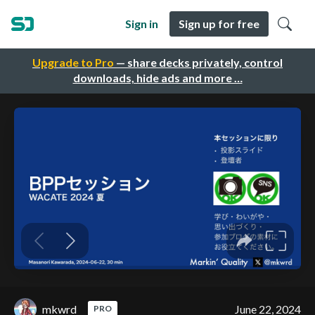
Sign in
Sign up for free
Upgrade to Pro
— share decks privately, control
downloads, hide ads and more …
mkwrd
June 22, 2024
PRO