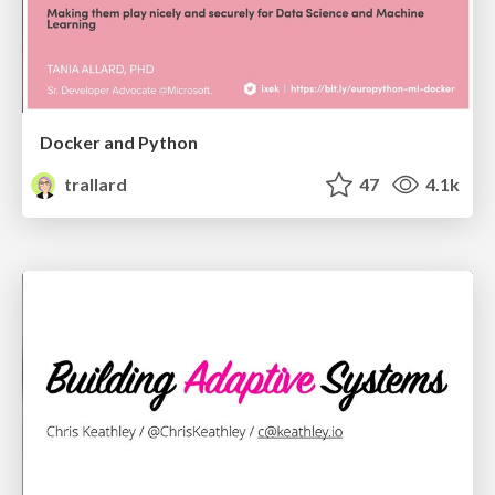
Docker and Python
trallard
47
4.1k