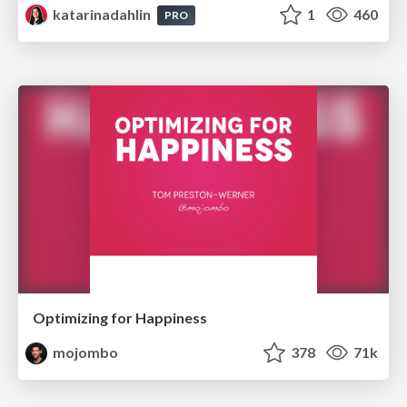
katarinadahlin
1
460
PRO
Optimizing for Happiness
mojombo
378
71k