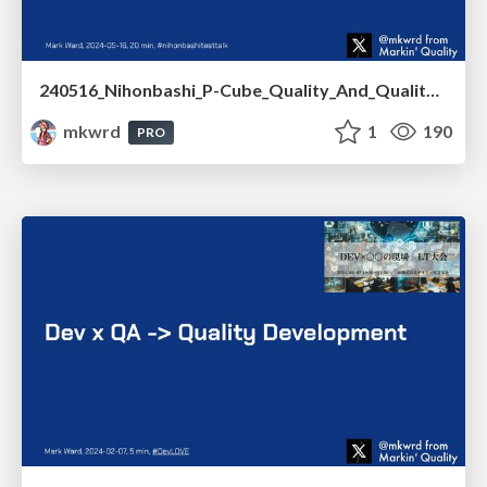
240516_Nihonbashi_P-Cube_Quality_And_Quality_Culture_Cultivation_Cycle
mkwrd
1
190
PRO