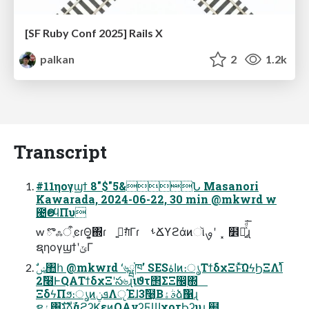
[SF Ruby Conf 2025] Rails X
palkan
2
1.2k
Transcript
#11ηογϣϯ 8"$"5&Ն Masanori
Kawarada, 2024-06-22, 30 min @mkwrd w
౤ӨεϥΠυ
w ొஃऀ ֶͼɾΘ͍͕΍ɾ ࢥ͍ग़ͮ͘Γɾ ࢀՃϒϩάͷૉࡐʹ ͓໾ཱ͍ͯͩ͘͞ɻ
ຊηογϣϯʹݶΓ
2ࣾ໨ͰQAΤϯδχΞʹస৬ɻιϑτ΢ΣΞ඼࣭΍
ΞδϟΠϧ։ൃͷܦݧΛੵΈɺ3ࣾ໨͔Βࣄۀձࣾ΁ɻ
ຊۀ͸גࣜձࣾάϩʔϏεͷQAνʔϜϢχοτϦʔυɻ ຋