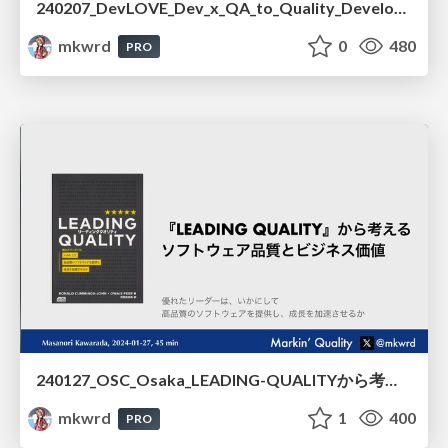
240207_DevLOVE_Dev_x_QA_to_Quality_Development
mkwrd
0
480
PRO
240127_OSC_Osaka_LEADING-QUALITYから考えるソフトウェア品質とビジネス価値 /240127_OSC_Osaka_Software_Quality_and_Business_Value_Based_on_LEADING_QUALITY
mkwrd
1
400
PRO