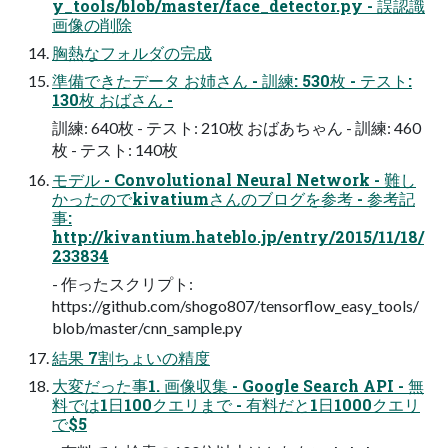
y_tools/blob/master/face_detector.py - 誤認識
画像の削除
胸熱なフォルダの完成
準備できたデータ お姉さん - 訓練: 530枚 - テスト:
130枚 おばさん -
訓練: 640枚 - テスト: 210枚 おばあちゃん - 訓練: 460
枚 - テスト: 140枚
モデル - Convolutional Neural Network - 難し
かったのでkivatiumさんのブログを参考 - 参考記
事:
http://kivantium.hateblo.jp/entry/2015/11/18/
233834
- 作ったスクリプト:
https://github.com/shogo807/tensorflow_easy_tools/
blob/master/cnn_sample.py
結果 7割ちょいの精度
大変だった事1. 画像収集 - Google Search API - 無
料では1日100クエリまで - 有料だと1日1000クエリ
で$5