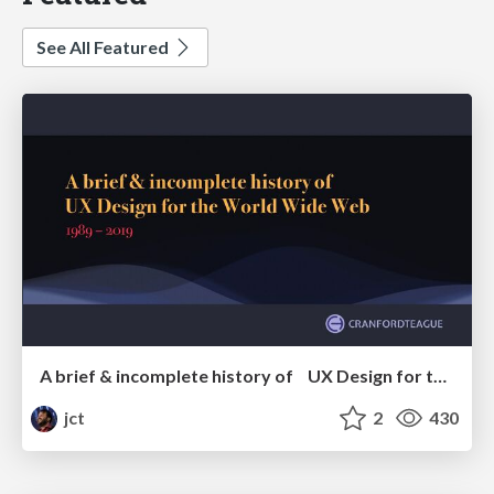
See All Featured
A brief & incomplete history of UX Design for the World Wide Web: 1989–2019
jct
2
430