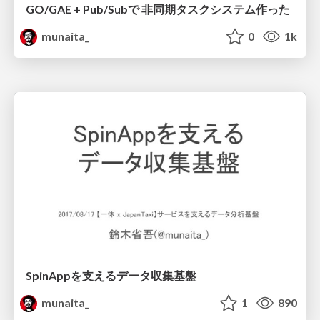
GO/GAE + Pub/Subで 非同期タスクシステム作った
munaita_
0
1k
SpinAppを支えるデータ収集基盤
munaita_
1
890