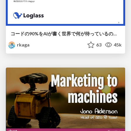
コードの90%をAIが書く世界で何が待っているのか / What awaits us in a world where 90% of the code is written by AI
rkaga
63
45k