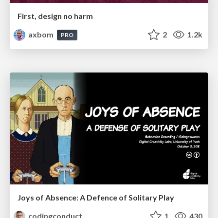
First, design no harm
axbom
2
1.2k
PRO
Joys of Absence: A Defence of Solitary Play
codingconduct
1
430