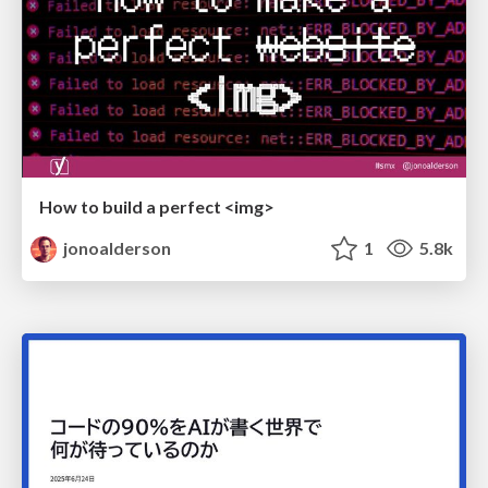
How to build a perfect <img>
jonoalderson
1
5.8k