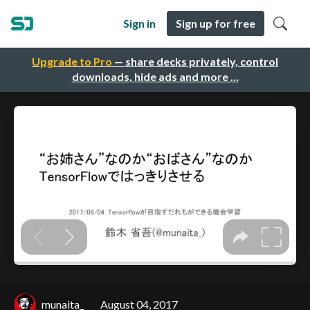
Sign in
Sign up for free
Upgrade to Pro
— share decks privately, control
downloads, hide ads and more …
munaita_
August 04, 2017