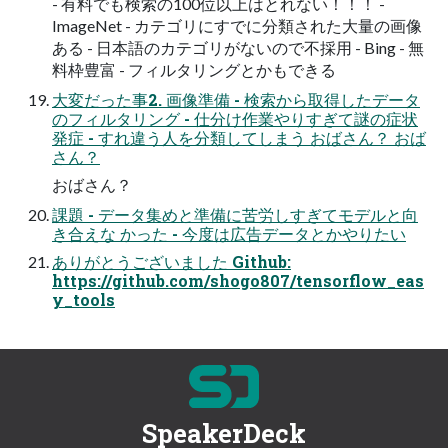
- 有料でも検索の100位以上はとれない！！！ -
ImageNet - カテゴリにすでに分類された大量の画像
ある - 日本語のカテゴリがないので不採用 - Bing - 無
料枠豊富 - フィルタリングとかもできる
大変だった事2. 画像準備 - 検索から取得したデータ
のフィルタリング - 仕分け作業やりすぎて謎の症状
発症 - すれ違う人を分類してしまう おばさん？ おば
さん？
おばさん？
課題 - データ集めと準備に苦労しすぎてモデルと向
き合えな かった - 今度は広告データとかやりたい
ありがとうございました Github:
https://github.com/shogo807/tensorflow_eas
y_tools
SpeakerDeck