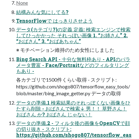
None
結構みんな気にしてる?
TensorFlowで はっきりさせよう
データ(カテゴリ?)の定義 定義: 検索エンジンで検索
してひっかかった それっぽい画像 1. “お姉さん” 2.
“おばさん” 3. “おばあちゃん”
※ モチベーション維持のため女性にしました
Bing Search API - 十分な無料枠あり - APIのパラ
メータ豊富 - Face/Portraitなどのフィルタリング
もあり -
各カテゴリで1500件くらい取得 - スクリプト:
https://github.com/shogo807/tensorflow_easy_tools/
blob/master/bing_image_getter.py データの取得
データの準備.1 検索結果のそれっぽくない画像をひ
たすら削除 - おばさんで検索↓ 男！！ 草野さん！
おばさん か? おばさん じゃない！
データの準備.2 - フィルタ後の画像をOpenCVで顔
の切り抜き - スクリプト:
https://github.com/shogo807/tensorflow_eas