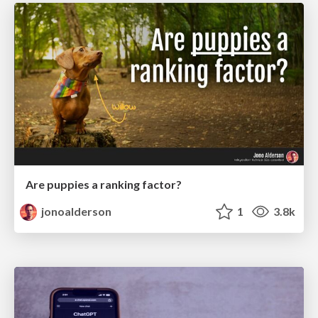
Are puppies a ranking factor?
jonoalderson
1
3.8k