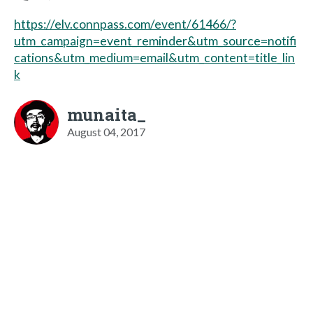
https://elv.connpass.com/event/61466/?
utm_campaign=event_reminder&utm_source=notifi
cations&utm_medium=email&utm_content=title_lin
k
munaita_
August 04, 2017