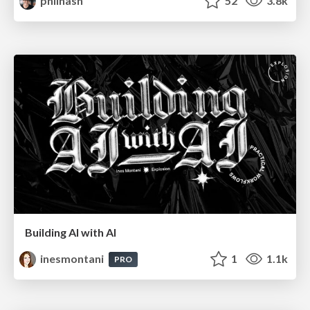
philnash
52
3.8k
Building AI with AI
inesmontani
1
1.1k
PRO