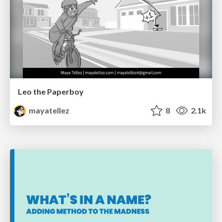
Leo the Paperboy
mayatellez
8
2.1k