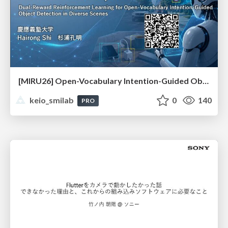
[MIRU26] Open-Vocabulary Intention-Guided Object Detection in Diverse Scenes
keio_smilab
0
140
PRO