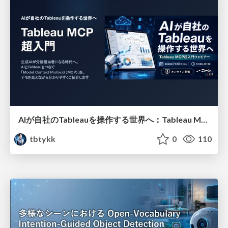
AIが自社のTableauを操作する世界へ：Tableau MCP超入門
tbtykk
0
110