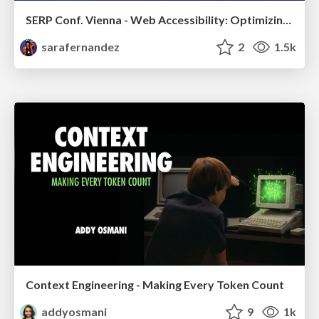
SERP Conf. Vienna - Web Accessibility: Optimizing for Inclusivity and SEO
sarafernandez
2
1.5k
Context Engineering - Making Every Token Count
addyosmani
9
1k