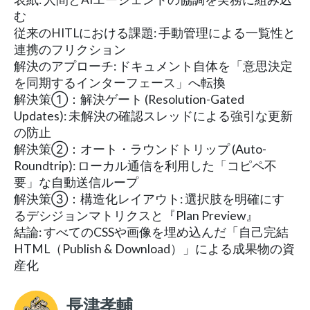
む
従来のHITLにおける課題: 手動管理による一覧性と
連携のフリクション
解決のアプローチ: ドキュメント自体を「意思決定
を同期するインターフェース」へ転換
解決策①：解決ゲート (Resolution-Gated
Updates): 未解決の確認スレッドによる強引な更新
の防止
解決策②：オート・ラウンドトリップ (Auto-
Roundtrip): ローカル通信を利用した「コピペ不
要」な自動送信ループ
解決策③：構造化レイアウト: 選択肢を明確にす
るデシジョンマトリクスと『Plan Preview』
結論: すべてのCSSや画像を埋め込んだ「自己完結
HTML（Publish & Download）」による成果物の資
産化
長津孝輔