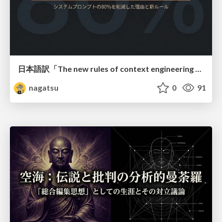
日本語訳「The new rules of context engineering for Claude 5 models」
nagatsu
0
91