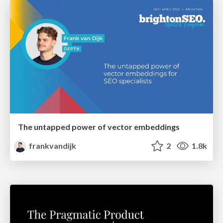
The untapped power of vector embeddings
frankvandijk
2
1.8k