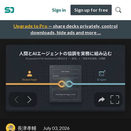
Sign in
Sign up for free
Upgrade to Pro
— share decks privately, control
downloads, hide ads and more …
長津孝輔
July 03, 2026