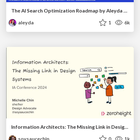
The AI Search Optimization Roadmap by Aleyda Solis
aleyda
1
6k
Information Architects: The Missing Link in Design Systems
soysaucechin
0
1k