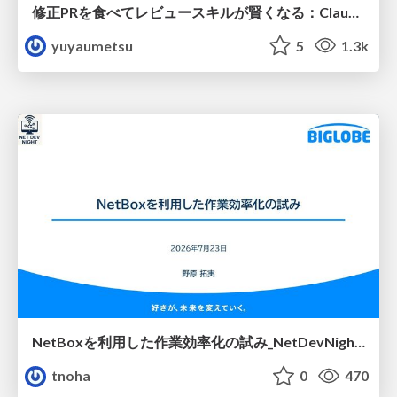
修正PRを食べてレビュースキルが賢くなる：Claude Codeによる自己改善サイクル
yuyaumetsu
5
1.3k
NetBoxを利用した作業効率化の試み_NetDevNight4
tnoha
0
470