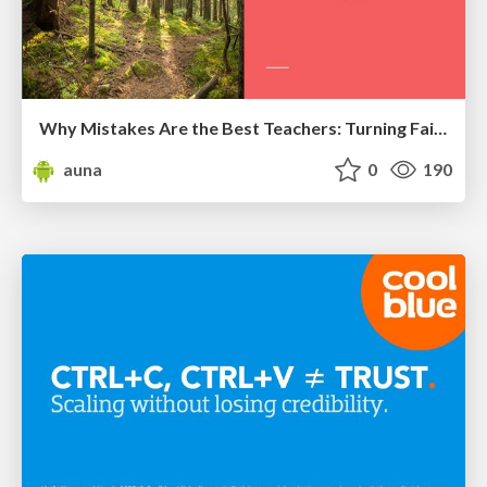
Why Mistakes Are the Best Teachers: Turning Failure into a Pathway for Growth
auna
0
190