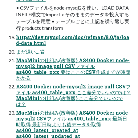
• CSVファイルをnode-mysql2を使い、LOAD DATA
INFILE構文でimport ◦ そのままのデータを投入する
テーブルを用意 • テーブルごとに上記を繰り返し実
行 products transform
https://dev.mysql.com/doc/refman/8.0/ja/loa
d-data.html
まだ遅い...🤦
MacMiniの仕組み(改善版) AS400 Docker node-
mysql2 image pull CSVファイル
as400_table_xxx 要はここのCSV作成までが時間
かかる
AS400 Docker node-mysql2 image pull CSVフ
ァイル as400_table_xxx ここ差分でいいのでは？
MacMiniの仕組み(改善版) ここ差分でいいので
は？
MacMiniの仕組み(改善版) AS400 Docker node-
mysql2 CSVファイル as400_table_xxx 最新日
時取得 最新日時よりも後データを取得
as400_latest_created_at
as400_latest_updated_at