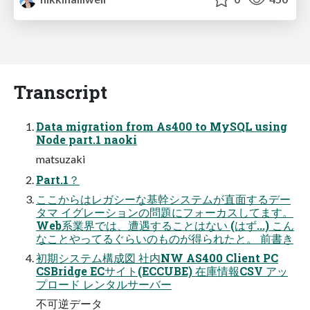
Transcript
Data migration from As400 to MySQL using
Node part.1 naoki
matsuzaki
Part.1？
ここからはレガシーな基幹システムが直面するデー
タマ イグレーションの問題にフォーカスしてます。
Web系業界では、遭遇することはない (はず...) こん
なことやってるぐらいのものが得られたと。 前書き
初期システム構成図 社内NW AS400 Client PC
CSBridge ECサイト(ECCUBE) 在庫情報CSV アッ
プロード レンタルサーバー
不可逆データ