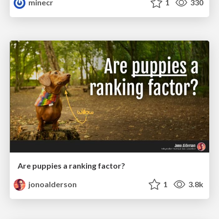
minecr
1
330
Are puppies a ranking factor?
jonoalderson
1
3.8k