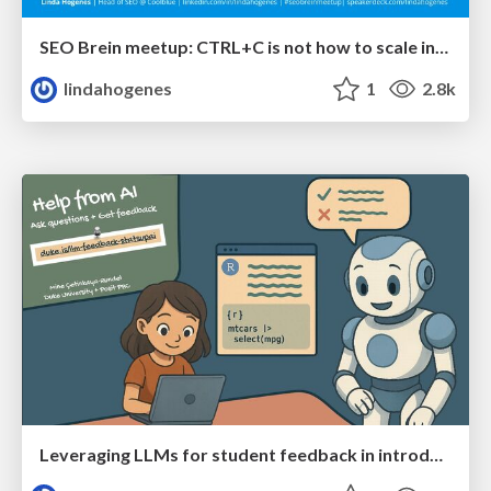
SEO Brein meetup: CTRL+C is not how to scale international SEO
lindahogenes
1
2.8k
Leveraging LLMs for student feedback in introductory data science courses - posit::conf(2025)