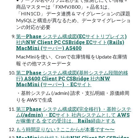
商品マスターは「FXMVJB00」 ◦ 品名1は、
「HIN1CD」 データ連携 & マイグレーションの課題
MySQLと構造が異なるため、データマイグレーショ
ンの対応が必要
第一Phase システム構成図(ECサイトリプレイス)
社内NW Client PC CSBridge ECサイト(Rails)
MacMini (サーバー) AS400
MacMiniを使い、Cronで在庫情報をUpdate 在庫情
報 その他マスターデータ
第二Phase システム構成図(基幹システム段階的移
行) AS400 Client PC CSBridge 社内NW
MacMini (サーバー) ・ECサイト
・基幹システム (/admin) 請求・支払明細・原価締周
りを AWSで生成
第三Phase システム構成図(完全移行) ・基幹システ
ム(/admin) ・ECサイト 社内システムとして AWS
が稼働する 全ての受注は、 Rails経由とする
もう時間足りない？ここからが本番です〜〜
MacMiniの仕組み 社内NW Client PC CSBridge