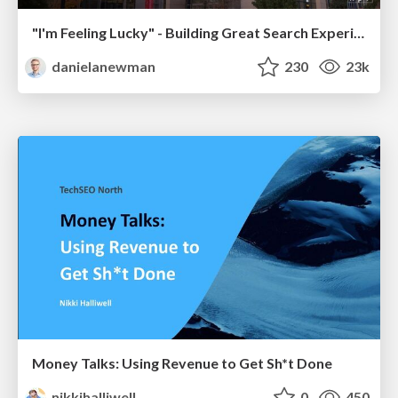
"I'm Feeling Lucky" - Building Great Search Experiences for Today's Users (#IAC19)
danielanewman
230
23k
Money Talks: Using Revenue to Get Sh*t Done
nikkihalliwell
0
450