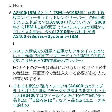
None
AS400(IBM i)とは？ IBM社が1988年に発表 中規
模コンピュータ（ミッドレンジサーバー）の統合型
システム 以前まではAS400と呼んでいたが、2008
年からIBM iに名称変更 うちのシステムは何回かリ
プレイスを重ね、今のは2010年から利用 変遷
AS400→iSeries→System i→IBM
i
システム構成での課題 • 在庫がリアルタイムではな
い ◦ 手作業で在庫アップロード ◦ 欠品状態での購入
が起こり得る ▪ 70%在庫表示でカバー •
ECサイトのデータは基幹に戻せない ◦ ECサイト経由
の受注は、再度基幹で受注入力する必要がある 人の
作業が多すぎる
そもそも概念が違う • テーブル(AS400ではライブ
ラリと呼ぶ)の連結でデータを取得する想定なし • カ
ラム(AS400ではフィールドと呼ぶ)が全て固定長 ◦
品名1は「”TM-96-12 ”」など ◦ 品名1はユニークキ
ー的もの
• テーブル名やカラム名が全て推測しにくい情報 ◦