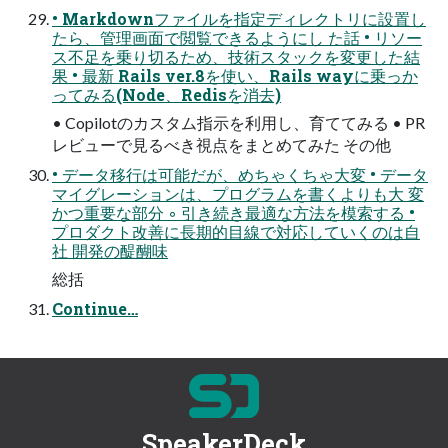
• Markdownファイルを指定ディレクトリに設置し
たら、管理画面で閲覧できるようにし た話 • リソー
ス不足を乗り切るため、技術スタックを変更した結
果 • 最新 Rails ver.8を使い、Rails wayに乗っか
ってみる(Node、Redisを消去)
• Copilotのカスタム指示を利用し、育ててみる • PR
レビューで見るべき視点をまとめてみた その他
• データ移行は可能だが、めちゃくちゃ大変 • データ
マイグレーションは、プログラムを書くよりも大 変
かつ重要な部分 ◦ 引き続き最適な方法を模索する •
プロダクト改善に長期的目線で対応していくのは自
社 開発の醍醐味
総括
Continue…
SpeakerDeck