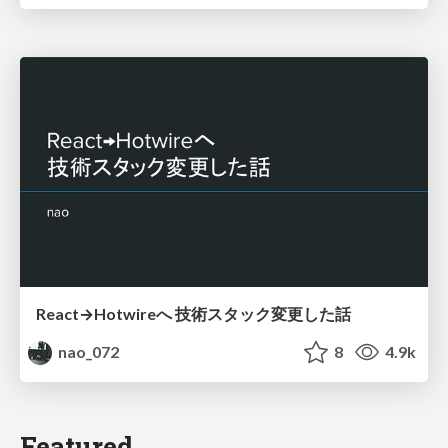
React→Hotwireへ 技術スタック変更した話
nao_072
8
4.9k
Featured