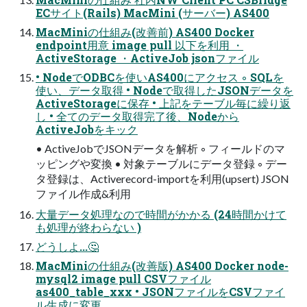
ECサイト(Rails) MacMini (サーバー) AS400
MacMiniの仕組み(改善前) AS400 Docker
endpoint用意 image pull 以下を利用 ・
ActiveStorage ・ActiveJob jsonファイル
• NodeでODBCを使いAS400にアクセス ◦ SQLを
使い、データ取得 • Nodeで取得したJSONデータを
ActiveStorageに保存 • 上記をテーブル毎に繰り返
し • 全てのデータ取得完了後、Nodeから
ActiveJobをキック
• ActiveJobでJSONデータを解析 ◦ フィールドのマ
ッピングや変換 • 対象テーブルにデータ登録 ◦ デー
タ登録は、Activerecord-importを利用(upsert) JSON
ファイル作成&利用
大量データ処理なので時間がかかる (24時間かけて
も処理が終わらない )
どうしよ...🤔
MacMiniの仕組み(改善版) AS400 Docker node-
mysql2 image pull CSVファイル
as400_table_xxx • JSONファイルをCSVファイ
ル生成に変更