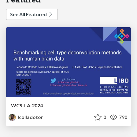
See All Featured
WCS-LA-2024
lcolladotor
0
790