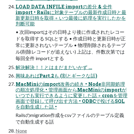
LOAD DATA INFILE importの差分 & 全件
import • Railsに対象テーブルの最新作成日時と最
新更新日時を取得 ◦ いつ最後に処理を実行したかを
判断可能
• 次回importはその日時より後に作成されたレコー
ドを取得する SQLとする • 作成日時と更新日時が正
常に更新されないテーブル • 物理削除されるテーブ
ル(削除レコードが追えない) 上記は、件数次第では
毎回全件 importとする
解決解決！！とはまだまだいかず ...
興味あればPart.2も (割とギークな話)
MacMiniのimport改善の続き • Node非同期処理
の順次処理化 • 管理画面からMacMiniのimportが
いつでも実行できるように変更した話 ◦ cronを管理
画面で登録して呼び出す方法 • ODBCで投げるSQL
を自動生成した話 •
Railsのmigration作成をcsvファイルのテーブル定義
で自動生成する話
None