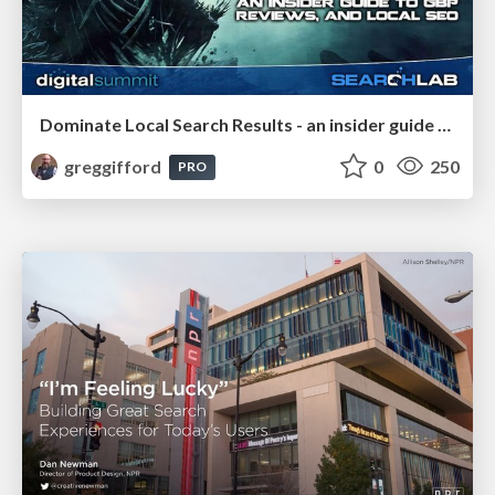
Dominate Local Search Results - an insider guide to GBP, reviews, and Local SEO
greggifford
0
250
PRO