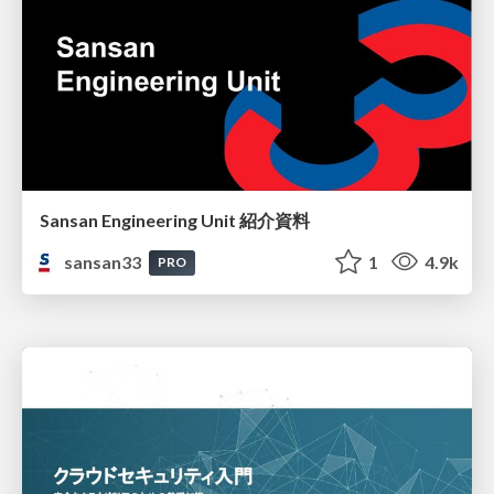
Sansan Engineering Unit 紹介資料
sansan33
1
4.9k
PRO