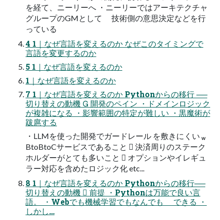
を経て、ニーリーへ ・ニーリーではアーキテクチャ
グループのGMとして 技術側の意思決定などを行
っている
4 1｜なぜ言語を変えるのか なぜこのタイミングで
言語を変更するのか
5 1｜なぜ言語を変えるのか
1｜なぜ言語を変えるのか
7 1｜なぜ言語を変えるのか Pythonからの移行 ──
切り替えの動機  開発のペイン ・ドメインロジック
が複雑になる ・影響範囲の特定が難しい ・黒魔術が
跋扈する
・LLMを使った開発でガードレール を敷きにくい 
BtoBtoCサービスであること  決済周りのステーク
ホルダーがとても多いこと  オプションやイレギュ
ラー対応を含めたロジック化 etc...
8 1｜なぜ言語を変えるのか Pythonからの移行──
切り替えの動機  前提 ・Pythonは万能で良い言
語。 ・Webでも機械学習でもなんでも できる ・
しかし…