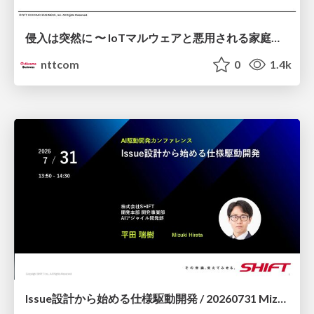
侵入は突然に 〜 IoTマルウェアと悪用される家庭の機器 ～ / When Intrusion Strikes: IoT Malware and the Abuse of Home Devices
nttcom
0
1.4k
Issue設計から始める仕様駆動開発 / 20260731 Mizuki Hirata