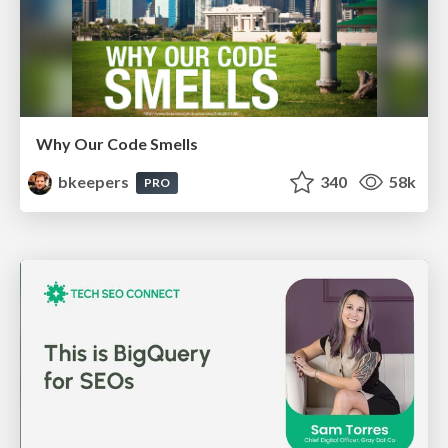
Why Our Code Smells
bkeepers
340
58k
PRO