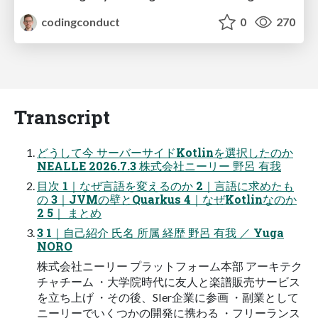
codingconduct
0
270
Transcript
どうして今 サーバーサイドKotlinを選択したのか
NEALLE 2026.7.3 株式会社ニーリー 野呂 有我
目次 1｜なぜ言語を変えるのか 2｜言語に求めたも
の 3｜JVMの壁とQuarkus 4｜なぜKotlinなのか
2 5｜ まとめ
3 1｜自己紹介 氏名 所属 経歴 野呂 有我 ／ Yuga
NORO
株式会社ニーリー プラットフォーム本部 アーキテク
チャチーム ・大学院時代に友人と楽譜販売サービス
を立ち上げ ・その後、SIer企業に参画 ・副業として
ニーリーでいくつかの開発に携わる ・フリーランス