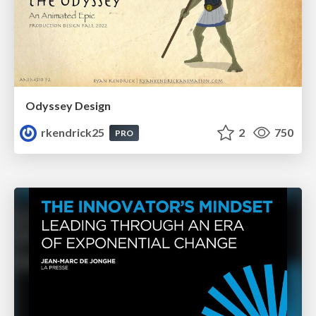
Odyssey Design
rkendrick25
2
750
PRO