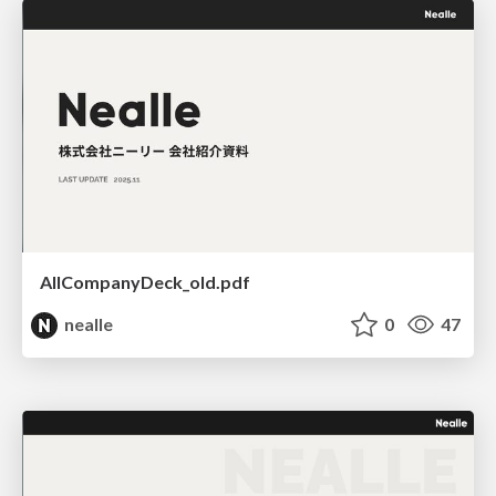
AllCompanyDeck_old.pdf
nealle
0
47