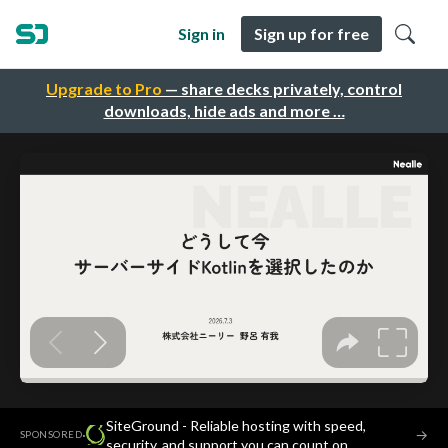
Sign in
Sign up for free
Upgrade to Pro
— share decks privately, control
downloads, hide ads and more …
SiteGround - Reliable hosting with speed,
·
→
SPONSORED
security, and support you can count on.