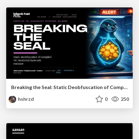
Breaking the Seal: Static Deobfuscation of Compiled V8 JavaScript Bytecode Malware
hshrzd
0
250