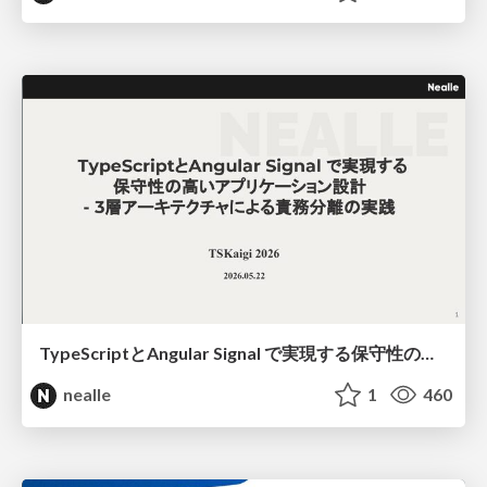
TypeScriptとAngular Signal で実現する保守性の高いアプリケーション設計 - 3層アーキテクチャによる責務分離の実践（たつかわ） https://2026.tskaigi.org/talks/10
nealle
1
460