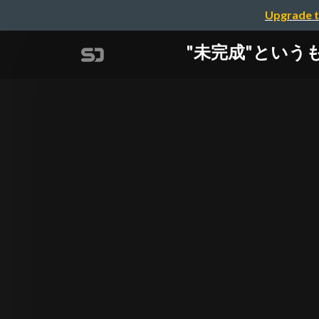
Upgrade t
"未完成"というもう