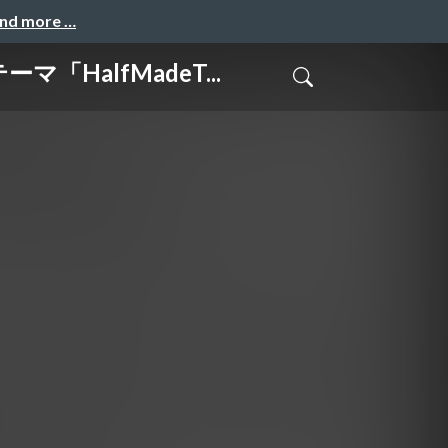
and more …
「HalfMadeT...