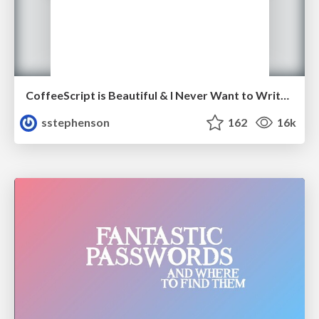
CoffeeScript is Beautiful & I Never Want to Write Plain JavaScript Again
sstephenson
162
16k