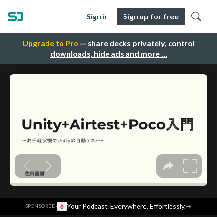
Sign in
Sign up for free
Upgrade to Pro
— share decks privately, control
downloads, hide ads and more …
·
Your Podcast. Everywhere. Effortlessly.
→
SPONSORED