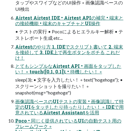
タップやスワイプなどのUI操作 ◦ 画像認識ベースの
UI検出
Airtest Airtest IDE • Airtest APIの補完 • 端末と
の接続機能 • 端末のキャプチャとUI操作
• テストの実行 • Pocoによるヒエラルキー解析 • テ
ストレポート生成 etc...
Airtestのやり方 1. IDEでスクリプト書いて 2. 端末
を接続して 3. IDE上で再生ボタンをポチる これだ
け！
とてもシンプルなAirtest API • 画面をタップした
い！ ◦ touch([0.1, 0.1]); • 待機したい！ ◦
sleep(3); • 文字を入力したい！ ◦ text(“hogehoge”); •
スクリーンショットを撮りたい！ ◦
snapshot(msg="hogehoge")
画像認識ベースのUIテストの実装 • 画像認識して特
定のUIをタッチしたり待ったりしたい！ ◦ IDEで用
意されているAirtest Assistantを活用
Poco • 同じく提供されているUIの自動テスト用の
フレームワーク ◦