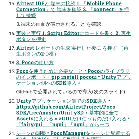
Airtest IDEと 端末の接続 1. 「Mobile Phone
Connection」で 端末を確認 2. 「connect」を押
して接続
3. 端末の画面が表示されること を確認
実装と実行 1. Script Editorにコードを書く 2. 再生
ボタンを押す
Airtest レポートの生成 実行した後に を押す （再
生ボタンの2つ横）
3. Pocoの使い方
Pocoを使うために必要なこと • Pocoのライブラリ
のインポート ◦ pip install pocoui • Unityアプリ
ケーション側へのSDK導入 ◦
GitHubで公開されているので導入(次のスライド)
Unityアプリケーション側でのSDK導入 •
https://github.com/AirtestProject/Poco-
SDK/tree/master/Unit y3D ◦ 基本的に全て
Assetsに入れる ▪ ※GUIだけ使うものだけ入れる •
「fairygui」「ngui」「ugui」から一つ
シーンの調整 • PocoManagerをシーンに配置する
だけ ◦ 後はビルドして反応するか確認