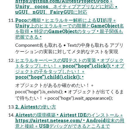
https://github.com/AirtestProject/Poco ◦
Unity、cocos、ネイティブアプリなどに対応 ▪
uGUI、nGUI、FairyGUIに対応
Pocoの機能 • ヒエラルキー解析によるUI処理 ◦
Unity上のヒエラルキーでの階層とGameObject名
を取得 ▪ 特定のGameObjectのタップ • 親子関係も
把握できる •
Component名も取れる • Textの中身も取れる アプリ
ケーションの実装に対してメタ的なテストを実現
ヒエラルキーベースのUIテストの実装 • オブジェク
トをタップしたい！ ◦ poco(“hoge”).click(); • オブ
ジェクトの子をタップしたい！ ◦
poco(“hoge”).child().click(); •
オブジェクトがあるか確かめたい！ ◦
poco(“hoge”).is_exists(); • オブジェクトが出てくるま
で待ちたい！ ◦ poco(“hoge”).wait_appearance();
2. Airtestの使い方
Airtestの環境構築 • Airtest IDEのインストール ◦
https://airtest.netease.com/ • Android端末の用
意と接続 ◦ USBデバッグができるところまで