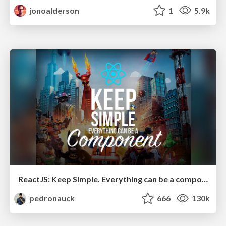
jonoalderson
1
5.9k
ReactJS: Keep Simple. Everything can be a component!
pedronauck
666
130k