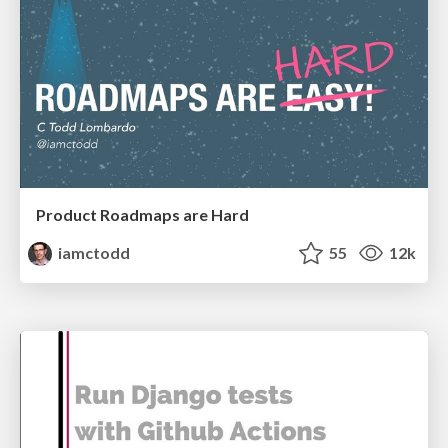
Product Roadmaps are Hard
iamctodd
55
12k