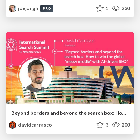
jdejongh
1
230
PRO
Beyond borders and beyond the search box: How to win the global "messy middle" with AI-driven SEO
davidcarrasco
3
200