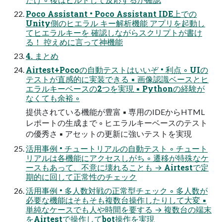
Poco Assistant • Poco Assistant IDE上での
Unity側のヒエラル キー解析機能 アプリを起動し
てヒエラルキーを 確認しながらスクリプトが書け
る！ 控えめに言って神機能
4. まとめ
Airtest+Pocoの自動テストはいいぞ • 利点 ◦ UIの
テストが直感的に実装できる ▪ 画像認識ベースとヒ
エラルキーベースの2つを実現 ▪ Pythonの経験が
なくても余裕 ◦
提供されている機能が豊富 ▪ 専用のIDEからHTML
レポートの生成まで ◦ ヒエラルキーベースのテスト
の優秀さ ▪ アセットの更新に強いテストを実現
活用事例 • チュートリアルの自動テスト ◦ チュート
リアルは各機能にアクセスしがち ◦ 遷移が特殊なケ
ースもあって、不意に壊れることも → Airtestで定
期的に回して正常性のチェック
活用事例 • 多人数対戦の正常型チェック ◦ 多人数が
必要な機能はそもそも複数台操作したりして大変 ▪
単純なケースでも人や時間を要する → 複数台の端末
をAirtestで操作してbot操作を実現