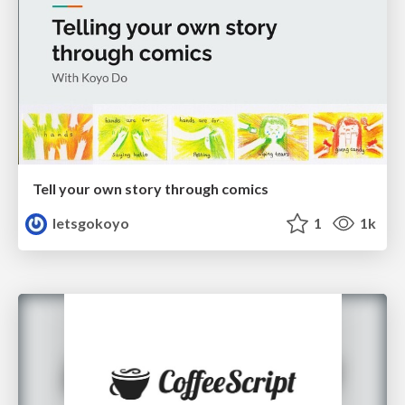
Tell your own story through comics
letsgokoyo
1
1k