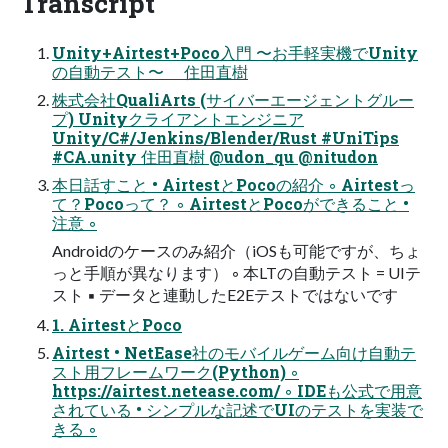
Transcript
Unity+Airtest+Poco入門 〜お手軽実機でUnity
の自動テスト〜 住田直樹
株式会社QualiArts (サイバーエージェントグルー
プ) Unityクライアントエンジニア
Unity/C#/Jenkins/Blender/Rust #UniTips
#CA.unity 住田直樹 @udon_qu @nitudon
本日話すこと • AirtestとPocoの紹介 ◦ Airtestっ
て？Pocoって？ ◦ AirtestとPocoができること •
注意 ◦
Androidのケースのみ紹介（iOSも可能ですが、ちょ
っと手順が異なります） ◦ 本LTの自動テスト = UIテ
スト ▪ データと連動したE2Eテストではないです
1. AirtestとPoco
Airtest • NetEase社のモバイルゲーム向け自動テ
スト用フレームワーク(Python) ◦
https://airtest.netease.com/ ◦ IDEも公式で用意
されている • シンプルな記述でUIのテストを実装で
きる ◦