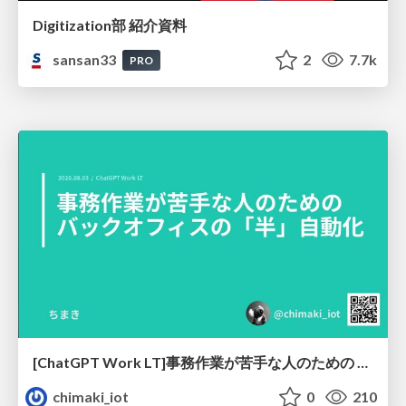
Digitization部 紹介資料
sansan33
2
7.7k
PRO
[ChatGPT Work LT]事務作業が苦手な人のための バックオフィスの「半」自動化
chimaki_iot
0
210