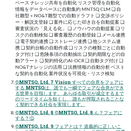
ベース ナレッジ共有を自動化 リスク管理を自動化
情報をデータベースに自動集約 MNTSQ CLM ❏ 自
社雛型＋NO&T雛型での自動ドラフト ❏ 交渉ポリシ
ー・解説文登録 ❏ 案件に応じた叩き台を自動提案 ❏
審査状況の「見える化」 ❏ ノウハウの自動提案 ❏ リ
スクの自動検知 ❏ 審査履歴の自動登録 ❏ メール連携
❏ 電子契約連携 ❏ ストレージ連携 ❏ 他システム連
携 ❏ 契約台帳の自動作成 ❏ リスクの種類ごとに自動
タグ付け ❏ 危険条項の自動抽出 ❏ 契約期限などの自
動アラート ❏ 契約特化のAI-OCR ❏ 自動タグ付け ❏
NO&Tナレッジの活用 ❏ 法務情報の自動分析 ベスト
な契約を自動化 案件状況を可視化・リスク検知
©MNTSQ, Ltd. 7 Vision すべての合意をフェアに
する MNTSQは、誰でも一瞬でフェアな合意ができ
る世界を目指します。 あらゆる取引が成立するまで
のリードタイムを短くし、 誰もが搾取されることな
く契約できる社会を実現します。
©MNTSQ, Ltd. 8 ©MNTSQ, Ltd. 8 ん？フェアに
する？🤔
©MNTSQ, Ltd. 9 フェアとは？ 道義的に正しいこ