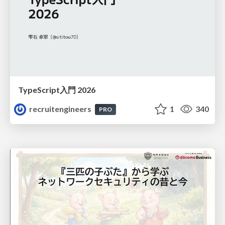
TypeScript入門 2026
recruitengineers
1
340
PRO