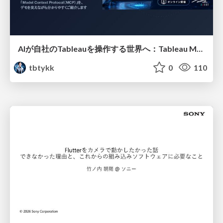
AIが自社のTableauを操作する世界へ：Tableau MCP超入門
tbtykk
0
110