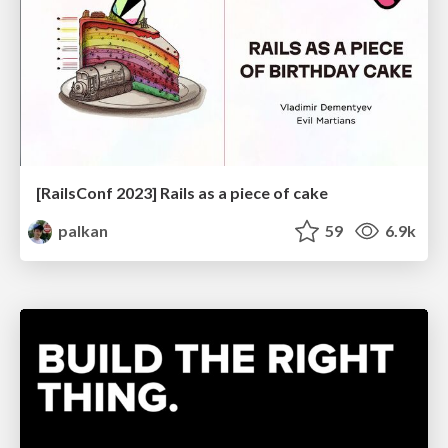
[RailsConf 2023] Rails as a piece of cake
palkan
59
6.9k