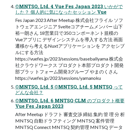
©MNTSQ, Ltd. 4 Vue Fes Japan 2023 いかがで
した？ 個人的に気になったセッション Vue
Fes Japan 2023 After Meetup 株式会社フライル ソフ
トウェアエンジニア Svelteコアチームメンバー 山下
裕一朗さん 18営業日で350コンポーネント規模の
Vueアプリに デザインシステムを導入する方法 画面
遷移から考えるNuxtアプリケーションを アクセシブ
ルにする方法
https://vuefes.jp/2023/sessions/baseballyama 株式会
社クラウドワークス プロダクト本部プロダクト開発
部プラッ トフォーム開発3グループ やまのくさん
https://vuefes.jp/2023/sessions/yamanoku
©MNTSQ, Ltd. 5 ©MNTSQ, Ltd. 5 MNTSQ って
どんな会社？
©MNTSQ, Ltd. 6 MNTSQ CLM のプロダクト概要
Vue Fes Japan 2023
After Meetup ドラフト 審査交渉 締結 集約 管 理 分 析
MNTSQ 自動ドラフティング MNTSQ 案件管理
MNTSQ Connect MNTSQ 契約管理 MNTSQ データ