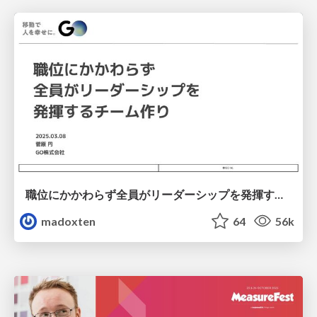
職位にかかわらず全員がリーダーシップを発揮するチーム作り / Building a team where everyone can demonstrate leadership regardless of position
madoxten
64
56k