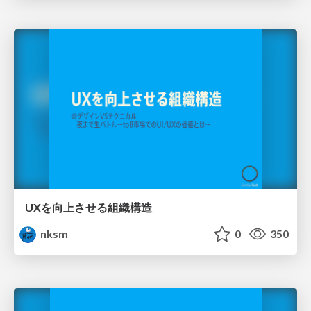
UXを向上させる組織構造
nksm
0
350