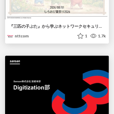
『三匹の子ぶた』から学ぶネットワークセキュリティの昔と今 / Network Security: Then and Now Through the Lens of The Three Little Pigs
nttcom
1
1.7k