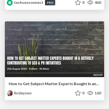
techseoconnect
0
460
PRO
How to Get Subject Matter Experts Bought In and Actively Contributing to SEO & PR Initiatives.
livdayseo
0
160