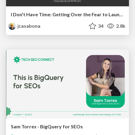
I Don’t Have Time: Getting Over the Fear to Launch Your Podcast
jcasabona
34
2.8k
Sam Torres - BigQuery for SEOs