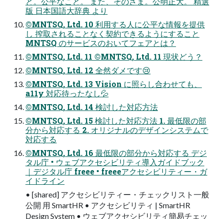
と。公平なこと。 また、そのさま。公明正大。 精選
版 日本国語大辞典 より
©MNTSQ, Ltd. 10 利用する人に公平な情報を提供
し 搾取されることなく契約できるようにすること
MNTSQ のサービスのおいてフェアとは？
©MNTSQ, Ltd. 11 ©MNTSQ, Ltd. 11 現状どう？
©MNTSQ, Ltd. 12 全然ダメです😢
©MNTSQ, Ltd. 13 Vision に照らし合わせても、
a11y 対応待ったなし💦
©MNTSQ, Ltd. 14 検討した対応方法
©MNTSQ, Ltd. 15 検討した対応方法 1. 最低限の部
分から対応する 2. オリジナルのデザインシステムで
対応する
©MNTSQ, Ltd. 16 最低限の部分から対応する デジ
タル庁 • ウェブアクセシビリティ導入ガイドブック
｜デジタル庁 freee • freeeアクセシビリティー・ガ
イドライン
• [shared] アクセシビリティー・チェックリスト一般
公開 用 SmartHR • アクセシビリティ | SmartHR
Design System • ウェブアクセシビリティ簡易チェッ