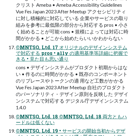
クリスト Ameba • Ameba Accessibility Guidelines
Vue Fes Japan 2023 After Meetup アクセシビリティ
に対し積極的に対応している 企業やサービスの取り
組みを参考に最低限の部分から対応する pros • 小さ
く始めることが可能 cons • 規模によっては対応に時
間がかかる • どこから始めたらいいかわからない
©MNTSQ, Ltd. 17 オリジナルのデザインシステム
で対応する pros • a11y の適用基準等詳細に把握で
きる • 見た目も思い通り
cons • デザインシステムがプロダクト初期からはな
い • 作るのに時間がかかる • 既存のコンポーネント
のリプレースやトークンの適 用など工数がかかる
Vue Fes Japan 2023 After Meetup 自社のプロダクト
のパーソナリティ・デザイン原則を反映した デザイ
ンシステムで対応する デジタル庁デザインシステム
1.4.0
©MNTSQ, Ltd. 18 ©MNTSQ, Ltd. 18 両方ともハ
ードルは低くない
©MNTSQ, Ltd. 19 • サービスの開始当初からデザ