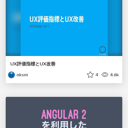
UX評価指標とUX改善
nksm
4
4.6k