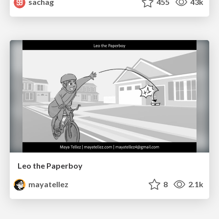
sachag
455
43k
Leo the Paperboy
mayatellez
8
2.1k