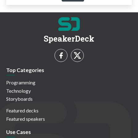
SpeakerDeck
Top Categories
Programming
Technology
Storyboards
Featured decks
Featured speakers
Use Cases