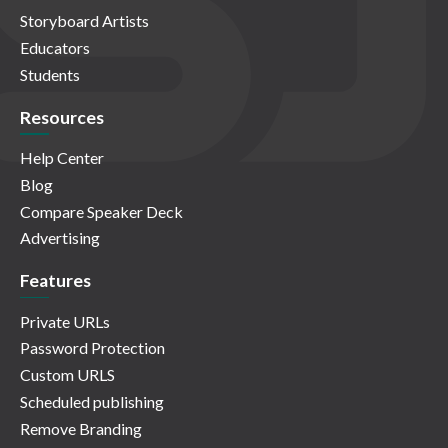
Storyboard Artists
Educators
Students
Resources
Help Center
Blog
Compare Speaker Deck
Advertising
Features
Private URLs
Password Protection
Custom URLS
Scheduled publishing
Remove Branding