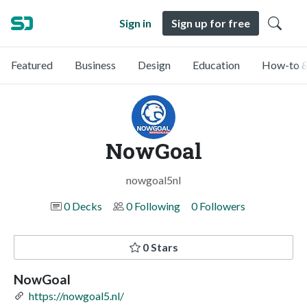
Sign in
Sign up for free
Featured
Business
Design
Education
How-to &
NowGoal
nowgoal5nl
0 Decks
0 Following
0 Followers
0 Stars
NowGoal
https://nowgoal5.nl/