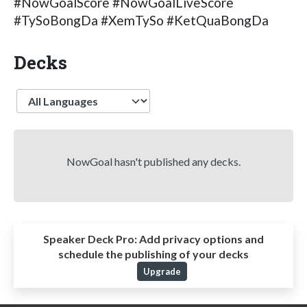
#NowGoalScore #NowGoalLiveScore
#TySoBongDa #XemTySo #KetQuaBongDa
Decks
Language
NowGoal hasn't published any decks.
Speaker Deck Pro:
Add privacy options and
schedule the publishing of your decks
Upgrade