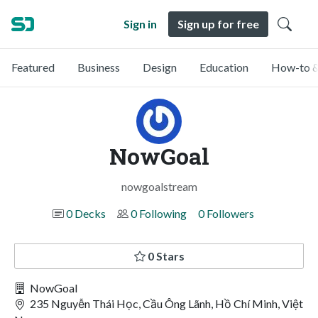
Sign in
Sign up for free
Featured
Business
Design
Education
How-to &
NowGoal
nowgoalstream
0 Decks
0 Following
0 Followers
0 Stars
NowGoal
235 Nguyễn Thái Học, Cầu Ông Lãnh, Hồ Chí Minh, Việt