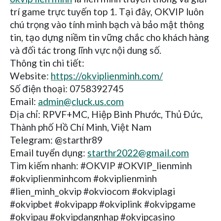
trí game trực tuyến top 1. Tại đây, OKVIP luôn
chú trọng vào tính minh bạch và bảo mật thông
tin, tạo dựng niềm tin vững chắc cho khách hàng
và đối tác trong lĩnh vực nội dung số.
Thông tin chi tiết:
Website:
https://okviplienminh.com/
Số điện thoại: 0758392745
Email:
admin@cluck.us.com
Địa chỉ: RPVF+MC, Hiệp Bình Phước, Thủ Đức,
Thành phố Hồ Chí Minh, Việt Nam
Telegram: @starthr89
Email tuyển dụng:
starthr2022@gmail.com
Tìm kiếm nhanh: #OKVIP #OKVIP_lienminh
#okviplienminhcom #okviplienminh
#lien_minh_okvip #okviocom #okviplagi
#okvipbet #okvipapp #okviplink #okvipgame
#okvipau #okvipdangnhap #okvipcasino