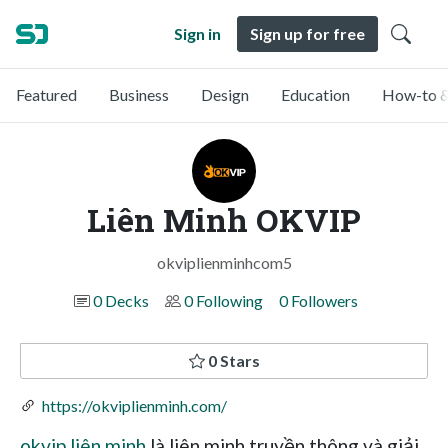
Sign in
Sign up for free
Featured
Business
Design
Education
How-to &
Liên Minh OKVIP
okviplienminhcom5
0 Decks
0 Following
0 Followers
0 Stars
https://okviplienminh.com/
okvip liên minh
là liên minh truyền thông và giải