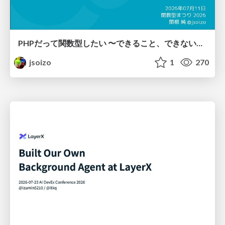
PHPだって関数型したい 〜できること、できないこと〜 / fp-in-php
jsoizo
1
270