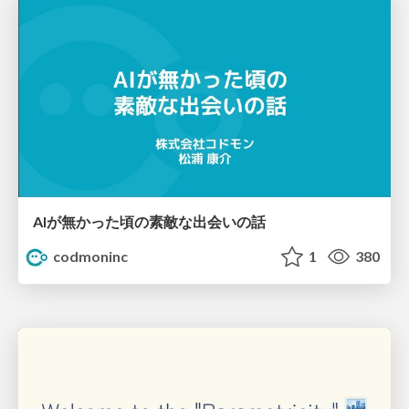
AIが無かった頃の素敵な出会いの話
codmoninc
1
380