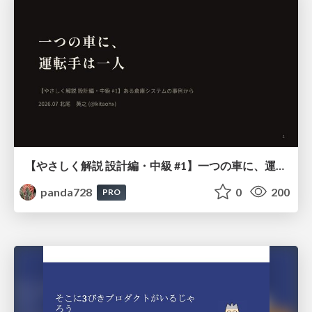
【やさしく解説 設計編・中級 #1】一つの車に、運転手は一人 ～ある倉庫システムの事例から～
panda728
0
200
PRO