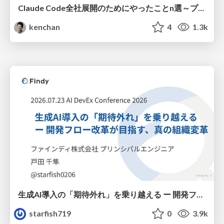
Claude Code全社展開のためにやったことn選～プラグイン302個・コミッター271人を支えるために～
kenchan
4
1.3k
生成AI導入の「期待外れ」を乗り越える ー 開発フロー改革が目指す、真の組織変革
starfish719
0
3.9k