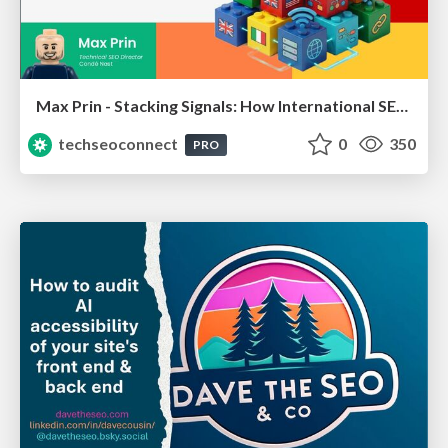
Max Prin - Stacking Signals: How International SEO Comes Together (And Falls Apart)
techseoconnect
0
350
PRO