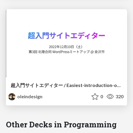
超入門サイトエディター / Easiest-introduction-of-Site-Editor
oleindesign
0
320
Other Decks in Programming