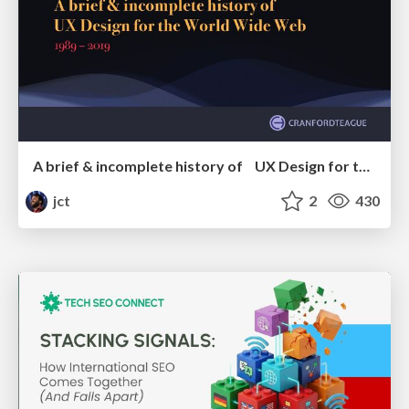
A brief & incomplete history of UX Design for the World Wide Web: 1989–2019
jct
2
430