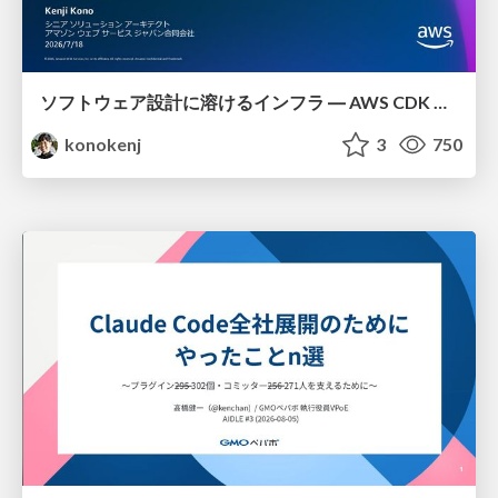
ソフトウェア設計に溶けるインフラ ― AWS CDK のインフラ認識論
konokenj
3
750