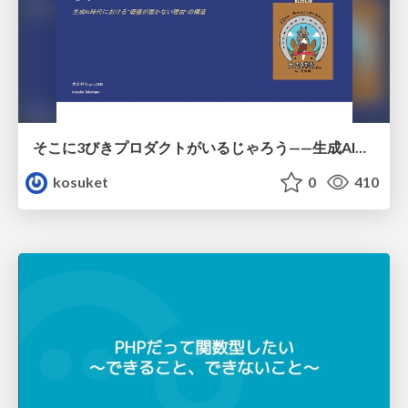
そこに3びきプロダクトがいるじゃろう——生成AI時代における“価値が届かない理由”の構造
kosuket
0
410