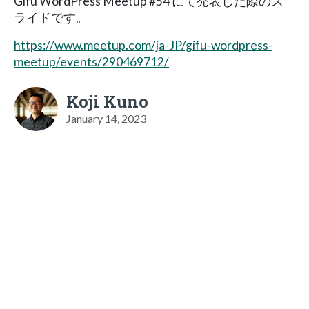
Gifu WordPress Meetup #54 にて発表した際のス
ライドです。
https://www.meetup.com/ja-JP/gifu-wordpress-
meetup/events/290469712/
Koji Kuno
January 14, 2023