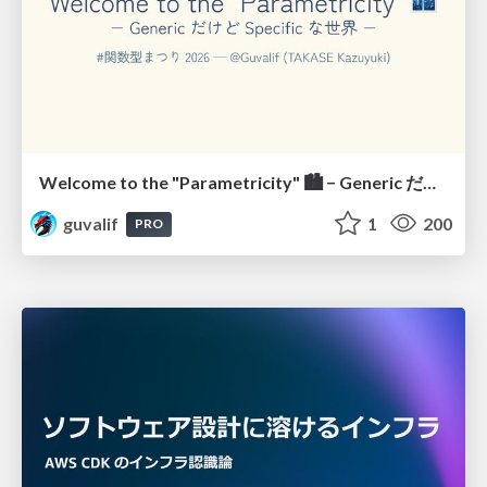
Welcome to the "Parametricity" 🏙️ − Generic だけど Specific な世界 −
guvalif
1
200
PRO