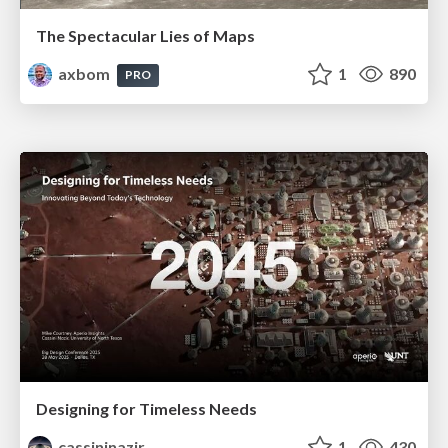
The Spectacular Lies of Maps
axbom
1
890
PRO
Designing for Timeless Needs
cassininazir
1
430