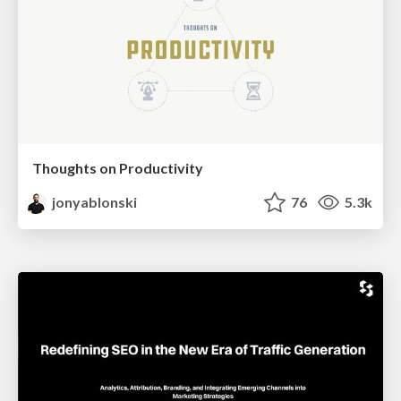
Thoughts on Productivity
jonyablonski
76
5.3k