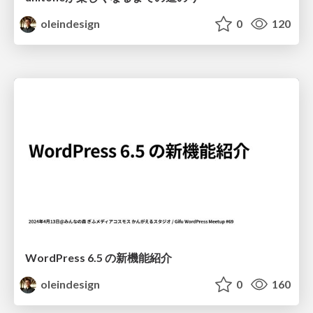
oleindesign
0
120
WordPress 6.5 の新機能紹介
oleindesign
0
160