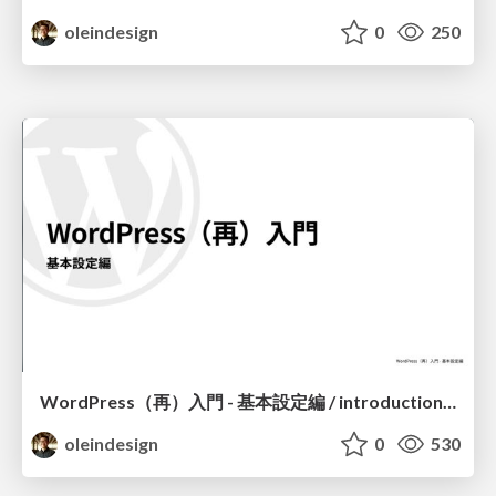
oleindesign
0
250
WordPress（再）入門 - 基本設定編 / introduction-to-wordpress-again-basic-settings
oleindesign
0
530