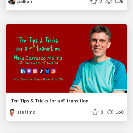
palkan
2
1.2k
Ten Tips & Tricks for a 🌱 transition
stuffmc
0
160