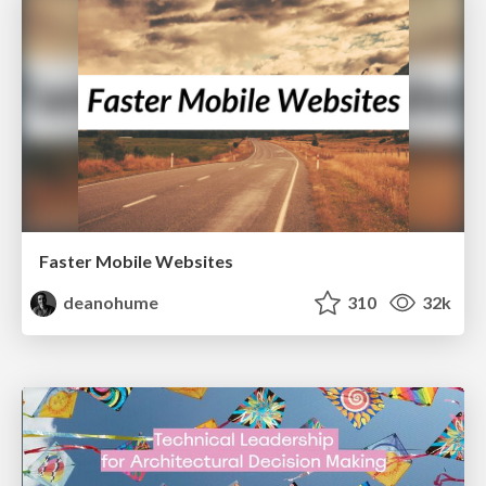
Faster Mobile Websites
deanohume
310
32k