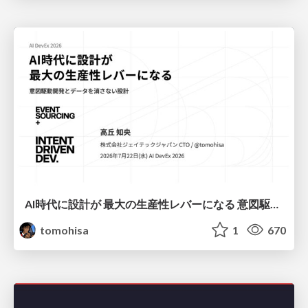
AI時代に設計が 最大の生産性レバーになる 意図駆動開発とデータを消さない設計｜Don't Delete Your Data or Your Intent — Design as the Deepest Lever in the AI Era
tomohisa
1
670