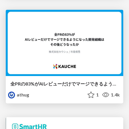
全PRの83%がAIレビューだけでマージできるようになった開発組織はその後どうなったか
athug
1
1.4k