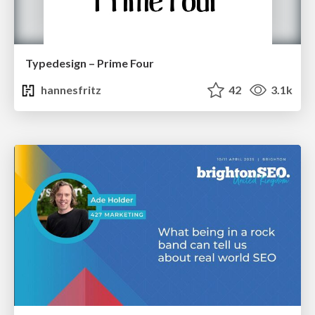
Typedesign – Prime Four
hannesfritz
42
3.1k