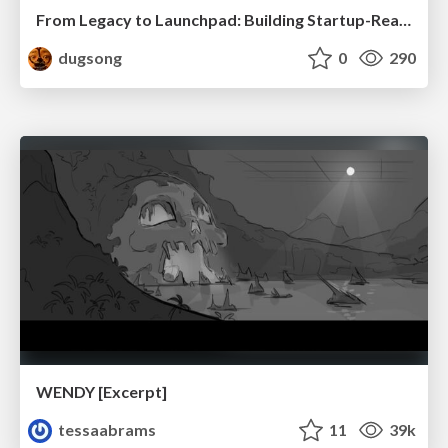
From Legacy to Launchpad: Building Startup-Ready Communities
dugsong
0
290
WENDY [Excerpt]
tessaabrams
11
39k