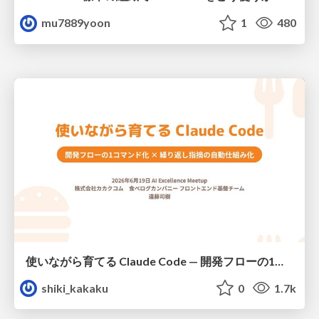
mu7889yoon
1
480
使いながら育てる Claude Code — 開発フローの1コマンド化 × 繰り返し指摘の自動仕組み化
shiki_kakaku
0
1.7k