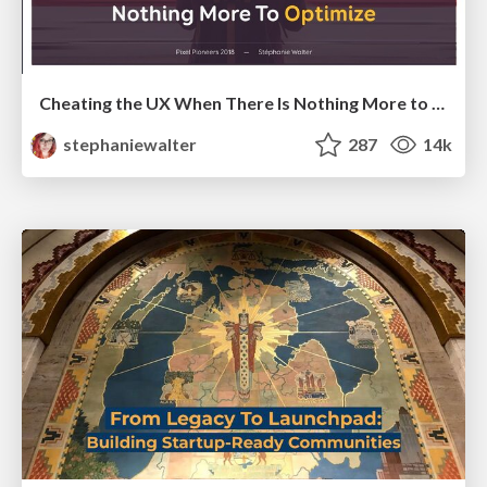
Cheating the UX When There Is Nothing More to Optimize - PixelPioneers
stephaniewalter
287
14k