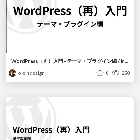
WordPress（再）入門 - テーマ・プラグイン編 / introduction-to-wordpress-again-theme-plugin
oleindesign
0
250