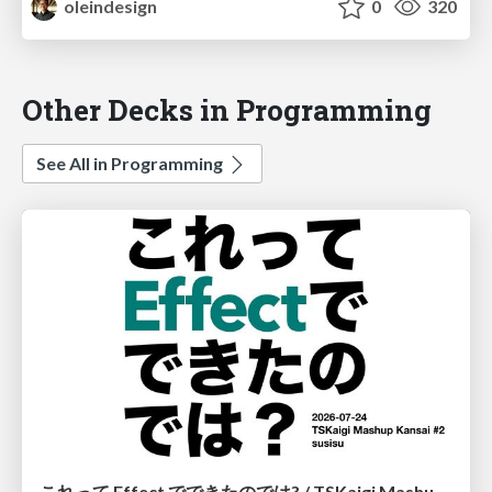
oleindesign
0
320
Other Decks in Programming
See All in Programming
これって Effect でできたのでは? / TSKaigi Mashup Kansai #2