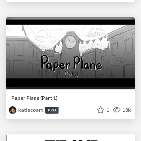
Paper Plane (Part 1)
katiecoart
1
10k
PRO