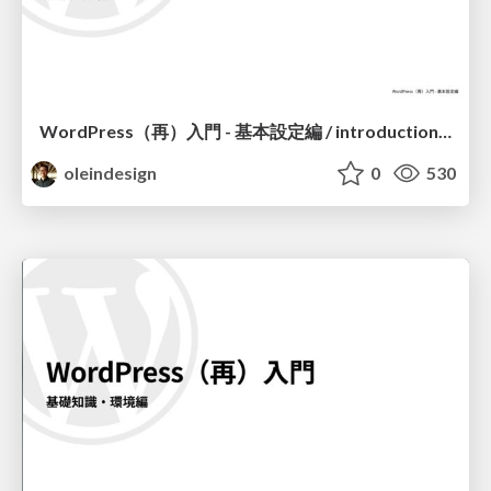
WordPress（再）入門 - 基本設定編 / introduction-to-wordpress-again-basic-settings
oleindesign
0
530