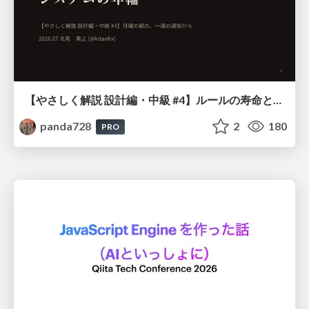
【やさしく解説 設計編・中級 #4】ルールの寿命と、システムの年輪
panda728
2
180
PRO