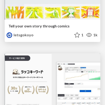
Tell your own story through comics
letsgokoyo
1
1k