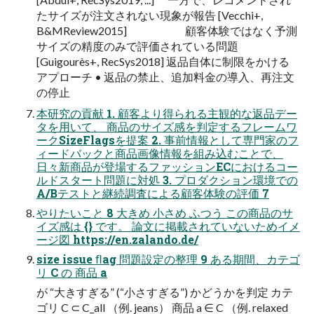
たサイズが注文されない現象が報告 [Vecchi+,
B&MReview2015] 顧客体験ではなく予測
サイズの精度のみで評価されている問題
[Guigourès+, RecSys2018] 返品自体に制限をかける
アプローチ • 返品の禁止、追加料金の導入、再注文
の停止
本研究の貢献 1. 顧客より得られる主観的な返品デー
タを用いて、 商品のサイズ感を判定するフレームワ
ークSizeFlagsを提案 2. 事前情報として専門家のフ
ィードバックと商品画像情報を組み込むことで、
日々新商品が登場するファッションECにおけるコー
ルドスタート問題に対処 3. プロダクション環境での
A/Bテストと継続調査による顧客体験の評価 7
やりたいこと 8 大きめ 小さめ ふつう この商品のサ
イズ感は {} です。 論文に掲載されていないためイメ
ージ図 https://en.zalando.de/
size issue ﬂag 問題設定の整理 9 ある期間、カテゴ
リ C の 商品 a
が “大きすぎる” (“小さすぎる”) かどうかを判定 カテ
ゴリ C ⊂ C_all （例. jeans） 商品 a ∈ C （例. relaxed