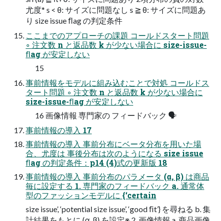
尤度* s < θ: サイズに問題なし s ≧ θ: サイズに問題あ
り size issue ﬂag の判定条件
ここまでのアプローチの課題 コールドスタート問題
◦ 注文数 n と返品数 k が少ない場合に size-issue-
ﬂag が安定しない
15
事前情報をモデルに組み込むことで対処 コールドス
タート問題 ◦ 注文数 n と返品数 k が少ない場合に
size-issue-ﬂag が安定しない
16 画像情報 専門家の フィードバック 🗣
事前情報の導入 17
事前情報の導入 事前分布にベータ分布を用いた場
合、尤度は 事後分布は次のようになる size issue
ﬂag の判定条件：p14 (4)式の更新版 18
事前情報の導入 事前分布のパラメータ (α, β) は商品
毎に設定する 1. 専門家のフィードバック a. 通常体
型のファッションモデルに {‘certain
size issue’, ‘potential size issue’, ‘good ﬁt’} を尋ねる b. 集
計結果をもとに (α, β) を設定※ 2. 画像情報 a. 商品画像