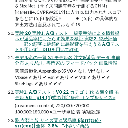
をSizeNet（サイズ問題有無を予測するCNN）
[Karessli+, CVPRW2019] に入力 b. 出力されたスコア
をもとに (α, β) を設定※ ※（α, β）の具体的な
算出方法は言及されておらず 19
実験 20 実験1. A/Bテスト 提案手法による情報提
示が返品率にもたらす効果を検証 実験2. 継続評価
一部の顧客に継続的に悪影響を与えうるA/Bテス
トを用いず、DIDを用いて評価
モデル名の一覧 21 モデル名 注文&返品 データ 事前
分布 あり/なし 専門家の フィードバック 画像情報
閾値最適化 Appendix p35 V0 ✔ なし Vhf なし ✔
Vbase ✔ あり ✔ Vsn ✔ あり ✔ ✔ Vth ✔ あり ✔ ✔
SizeFlags ✔ あり ✔ ✔ ✔
実験1. A/Bテスト：V0 22 カテゴリ 靴 衣類全般 モ
デル V0：p14 (4)式の判定条件 サンプルサイズ※
(treatment : control) 720,000:720,000
180,000:180,000 ※ユーザ単位 表. 実験設定
靴 衣類全般 サイズ関連返品率 E[srr(tre) -
srr(con)] 全体 -3.8% - “小さい”商品