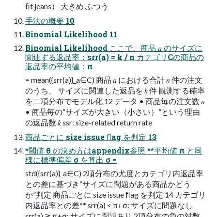
ﬁt jeans） 大きめ ふつう
手法の概要 10
Binomial Likelihood 11
Binomial Likelihood ここで、商品 𝑎 のサイズに
関連する返品率：srr(a) = k / n カテゴリCの商品の
返品率の平均値：π
= mean({srr(a)}_a∈C) 商品 𝑎 における合計 𝑛 件の注文
のうち、 サイズに関連した返品を 𝑘 件 観測する確率
を二項分布でモデル化 12 データ • 商品毎の注文数 𝑛
• 商品毎の”サイズが大きい（小さい）”という理由
の返品数 𝑘 ssr: size-related return rate
商品ごとに size issue ﬂag を判定 13
*閾値 θ の決め方はappendix参照 **平均値 π と同
様に標準偏差 σ を算出 σ =
std({srr(a)}_a∈C) 2項分布の尤度とカテゴリ内返品率
との差に基づき“サイズに問題がある商品かどう
か”判定 商品ごとに size issue ﬂag を判定 14 カテゴリ
内返品率との差** srr(a) < π+σ: サイズに問題なし
srr(a) ≧ π+σ: サイズに問題あり 2項分布の負の対数