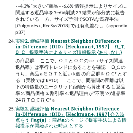
- -4.3% “大きい”商品 - -6.6% 情報提示によりサイズに
関連する返品率を3~6%削減 23 結果が部分的に報告
されている 一方、サイズ予測でSOTAな既存手法
[Guigourès+, RecSys2018] では有意差なし（appendix
p37）
実験2. 継続評価 Nearest Neighbor Diﬀerence-
in-Diﬀerence（DID）[Heckman+, 1997] Ω_T,
Ω_C：提案手法によるサイズ情報提示 {あり, なし}
の商品群 ここで、Ω_T と Ω_C のssr（サイズ関連
返品率）は平行トレンドにあることを確認 Ω_C の
うち、商品 a ∈ Ω_T と近い k個 の商品群を Ω_C* とす
る （実験では k=10） ここで、商品間の距離は以
下の特徴量のユークリッド距離から算出する 1. 返品
率 2. 商品価格 3. 割引率 4. 返品理由が”不明”の返品率
24 Ω_T Ω_C Ω_C* a
実験2. 継続評価 Nearest Neighbor Diﬀerence-
in-Diﬀerence（DID）[Heckman+, 1997] 介入時
点を t_ﬂag(a) ：商品aのページで提案手法による情
報提示が開始された時点 とする