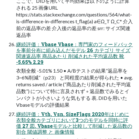
ここで、DIDを用いて平均効果は以下のように計算
される 25 画像URL
https://stats.stackexchange.com/questions/564/what-
is-diﬀerence-in-diﬀerences t_ﬂag(a) a∈Ω_T Ω_C* 介入
前の返品率の差 介入後の返品率の差 srr: サイズ関連
返品率
継続評価：Vbase Vbase：専門家のフィードバック
を事前分布に組み込んだモデル 26 カテゴリ サイズ
関連返品率 商品あたり 削減された平均返品数 靴
-5.65% 2.29
衣類全般 -5.01% 1.50 • A/Bテストの結果”返品率を
3~6%削減”（p23） と同程度の結果が得られた • avg.
returns saved / article (“商品あたり削減された平均返
品数”) について特に言及されず ◦ 返品数でみるとイ
ンパクトが小さいような気もする 表. DIDを用いた
Vbaseモデルの評価結果
継続評価：Vth, Vsn, SizeFlags 2020年はじめに
衣類全般カテゴリにおいて3つのモデルを同時に評
価 27 図. Vbaseモデルと比較して削減した返品数の
割合 閾値調整 と 画像情報