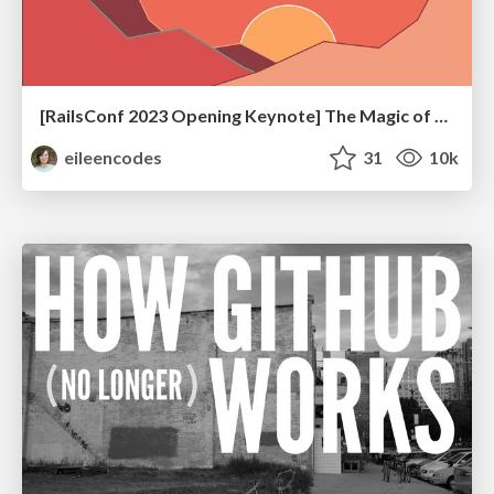
[RailsConf 2023 Opening Keynote] The Magic of Rails
eileencodes
31
10k