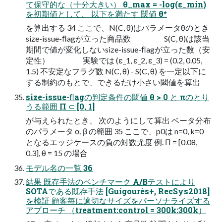
て保守的な（十分大きい） θ_max = -log(ε_min)
を初期値として、 以下を満たす 閾値 θ*
を算出する 34 ここで、N(C, θ)はパラメータθのとき
size-issue-ﬂagが立った商品数 S(C, θ)は該当
期間で値が変化しないsize-issue-ﬂagが立った数（安
定性） 実験では (ε_1, ε_2, ε_3) = (0.2, 0.05,
1.5) 不安定なフラグ数 N(C, θ) - S(C, θ) を一定以下に
する制約のもとで、できるだけ小さい閾値を算出
size-issue-ﬂagの判定条件の閾値 θ > 0 と πのとり
うる範囲 Π ⊂ [0, 1]
が与えられたとき、 次のようにして算出 ベータ分布
のパラメータ α, β の範囲 35 ここで、p0は n=0, k=0
となるエッジケースの負の対数尤度 例. Π = [0.08,
0.3], θ = 15 の場合
モデル名の一覧 36
結果 既存手法のベンチマーク A/Bテストにより
SOTAである既存手法 [Guigourès+, RecSys2018]
を検証 顧客毎に適切なサイズをパーソナライズする
アプローチ （treatment:control = 300k:300k）