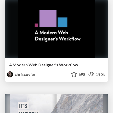
A Modern Web Designer's Workflow
chriscoyier
698
190k