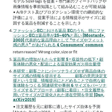
モデル SizeFlags を提案 ◦ 専門家のフィードバックや
画像情報を事前知識として組み込むことが可能 結論
• A/Bテスト及びプロダクション環境での継続的な
評価により、 提案手法による情報提示がサイズに起
因する返品を削減することを示した 3
ファッションECにおける返品 ECのうち、特にファ
ッションECは返品率が25~40%と高い [Mostard+,
2003] 代表的な返品理由として “サイズやフィット
感の悪さ” があげられる 4 Consumers' common
return reason? Wrong color, size or ﬁt
返品率の増加がもたらす影響 5 • 収益性の低下 • 顧
客体験の悪化 • 配送による温室効果ガス排出量増
本研究：顧客ごとにパーソナライズせず商品自体の
サイズ感の情報を提示する 顧客の意思決定支
援という立場、情報提示にとどめることで自然な顧
客体験をつくる 関連研究や事例 6 サイズをパーソナ
ライズするアプローチ（顧客に着目） • 注文履歴を
用いてサイズが正規化された潜在空間を学習 [Du+,
arXiv2019]
• 注文履歴を元に顧客に適したサイズ自体を予測
[Abdul+, RecSys2019, ...] 一方で、レコメンドされ