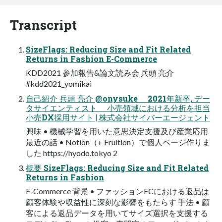
Transcript
SizeFlags: Reducing Size and Fit Related
Returns in Fashion E-Commerce
KDD2021 参加報告&論文読み会 兵頭 亮介
#kdd2021_yomikai
自己紹介 兵頭 亮介 @onysuke 2021年新卒, デー
タサイエンティスト 小売領域における分析を担当
小売DX採用サイト | 株式会社サイバーエージェント
興味 • 機械学習を用いた意思決定支援及び産業応用
最近の話 • Notion（+ Fruition）で個人ページ作りま
した https://hyodo.tokyo 2
概要 SizeFlags: Reducing Size and Fit Related
Returns in Fashion
E-Commerce 背景 • ファッションECにおける返品は
顧客体験や収益性に深刻な影響をもたらす 手法 • 顧
客による返品データを用いてサイズ選択を支援する