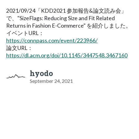
2021/09/24「KDD2021 参加報告&論文読み会」
で、"SizeFlags: Reducing Size and Fit Related
Returns in Fashion E-Commerce" を紹介しました。
イベントURL：
https://connpass.com/event/223966/
論文URL：
https://dl.acm.org/doi/10.1145/3447548.3467160
hyodo
September 24, 2021