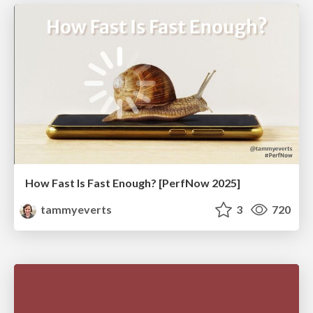
How Fast Is Fast Enough? [PerfNow 2025]
tammyeverts
3
720