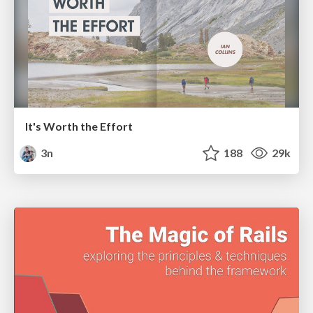
It's Worth the Effort
3n
188
29k