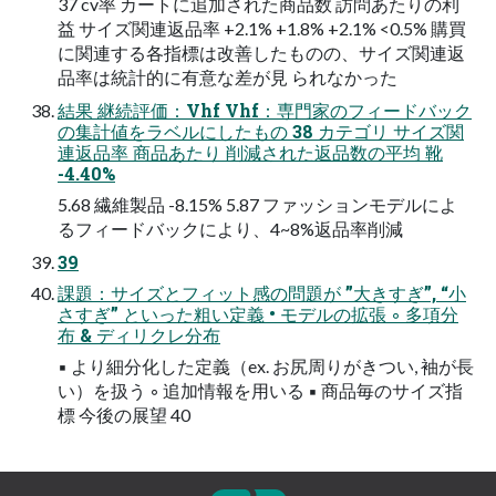
37 cv率 カートに追加された商品数 訪問あたりの利
益 サイズ関連返品率 +2.1% +1.8% +2.1% <0.5% 購買
に関連する各指標は改善したものの、サイズ関連返
品率は統計的に有意な差が見 られなかった
結果 継続評価：Vhf Vhf：専門家のフィードバック
の集計値をラベルにしたもの 38 カテゴリ サイズ関
連返品率 商品あたり 削減された返品数の平均 靴
-4.40%
5.68 繊維製品 -8.15% 5.87 ファッションモデルによ
るフィードバックにより、4~8%返品率削減
39
課題：サイズとフィット感の問題が ”大きすぎ”, “小
さすぎ” といった粗い定義 • モデルの拡張 ◦ 多項分
布 & ディリクレ分布
▪ より細分化した定義（ex. お尻周りがきつい, 袖が長
い）を扱う ◦ 追加情報を用いる ▪ 商品毎のサイズ指
標 今後の展望 40