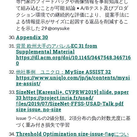
専門家のフィードバックや画像情報を事前知識とし
て組み込むことが可能 結論 • A/Bテスト及びプロダ
クション環境での継続的な評価により、 提案手法に
よる情報提示がサイズに起因する返品を削減するこ
とを示した 29 @onysuke
Appendix 30
背景 欧州大手のアパレルEC 31 from
Supplemental Material
https://dl.acm.org/doi/10.1145/3447548.346716
0
他社事例 ユニクロ：MySize ASSIST 32
https://www.uniqlo.com/jp/ja/contents/mysi
ze-assist/
SizeNet [Karessli+, CVPRW2019] slide, paper
33 https://project.inria.fr/usad/
ﬁles/2019/07/SizeNet-FFSS-USAD-Talk.pdf
size issue, no-size
issue ラベルの2値分類。2項分布の負の対数尤度に基
づく重み付き損失で学習
Threshold Optimization size-issue-ﬂagについ