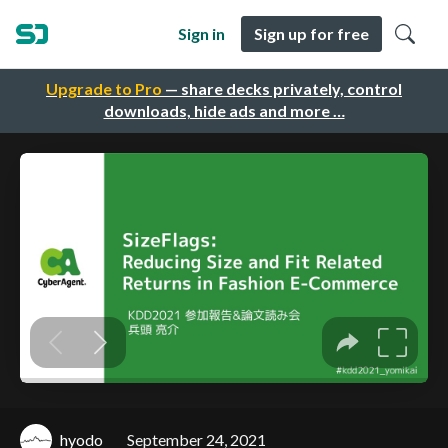
Sign in
Sign up for free
Upgrade to Pro
— share decks privately, control
downloads, hide ads and more …
hyodo
September 24, 2021