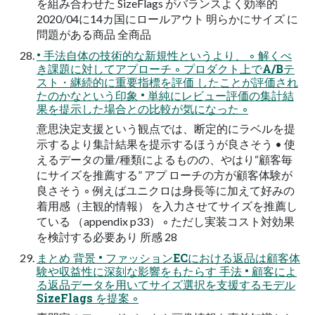
を組み合わせた SizeFlags がバランスよく効率的
2020/04に14カ国にロールアウト 明らかにサイズ に
問題がある商品 全商品
• 手法自体の技術的な新規性というより、 ◦ 解くべ
き課題に対してアプローチ ◦ プロダクト上でA/Bテ
スト・継続的に重要指標を評価 したことが評価され
たのかなという印象 • 単純にレビュー評価の集計結
果を提示した場合との比較が気になった ◦
意思決定支援という観点では、断定的にラベルを提
示するより集計結果を提示するほうが良さそう • 使
えるデータの量/種類によるものの、やはり“顧客毎
にサイズを推薦する” アプ ローチの方が顧客体験が
良さそう ◦ 例えばユニクロは身長等に加えて好みの
着用感（主観的情報） を入力させてサイズを推薦し
ている （appendix p33） ◦ ただし実装コスト対効果
を検討する必要あり 所感 28
まとめ 背景 • ファッションECにおける返品は顧客体
験や収益性に深刻な影響をもたらす 手法 • 顧客によ
る返品データを用いてサイズ選択を支援するモデル
SizeFlags を提案 ◦