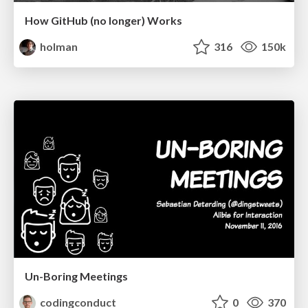
How GitHub (no longer) Works
holman
316
150k
Un-Boring Meetings
codingconduct
0
370