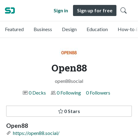
Sign in
Sign up for free
Featured
Business
Design
Education
How-to &
Open88
open88social
0 Decks
0 Following
0 Followers
0 Stars
Open88
https://open88.social/