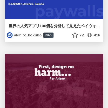
世界の人気アプリ100個を分析して見えたペイウォール設計の心得
akihiro_kokubo
72
41k
PRO