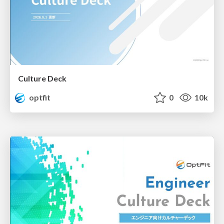
Culture Deck
optfit
0
10k