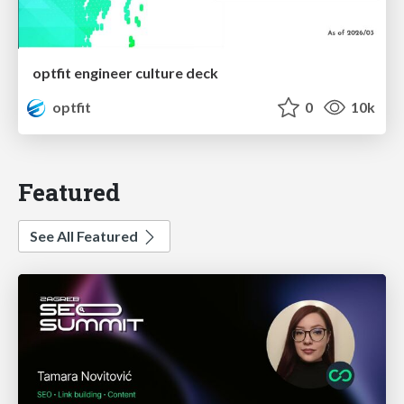
optfit engineer culture deck
optfit
0
10k
Featured
See All Featured