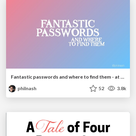
Fantastic passwords and where to find them - at NoRuKo
philnash
52
3.8k