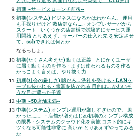
と共に振り返る 真面目な話は懇親会で！ CTO荒川
初期 ~サービスローンチ前後~
初期(システム) ビジネスになるかはわからん。 運用
も手探りだけど 数店舗なら.... - オンプレサーバから
スタート - いくつかの店舗様で試験的にサービス運
用開始 とりあえず、サーバーの仕入れ先 を安定させ
て、sshできれば何とか
なるっしょ。
初期(たくさん考えた) 動くは正義 - とにかくユーザ
に届く動くものを作る - まずは使われるものを作る
かっこよく言えば、やり抜く力
初期(社会の厳しさ) 嘘だろ... 洗礼を受ける - LANケ
ーブル抜かれる - 電源を抜かれる 目的は... かわいそ
うな目に遭った子達
中期 ~50店舗未満~
中期(システム) オンプレ運用が厳しすぎたので、 助
かった......。 - 店舗が増えはじめ初期のオンプレ構成
の限界 - システムのクラウド化を実施 コスト的にキ
ツくなる可能性非常に 高いが とりあえずやってみる
か