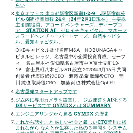
らい
東京オフィス 東京都新宿区新宿1-2-9 JF新宿御苑
ビル 8階 従業員数 24名（24年2⽉1⽇現在） 主要株
主 創業役員、アコード‧ベンチャーズ、ディープコ
ア、 STATION AI、ゼロイチキャピタル、マネーフ
ォワードベン チャーパートナーズ、⾃然キャピタ
ル、愛知キャピタル、
OKBキャピタル及び名南M&A NOBUNAGAキャ
ピタルビ レッジ、名古屋中⼩企業投資育成、セーフ
ィ、 名古屋本社 愛知県名古屋市中区富⼠⾒町13-
19 富⼠⾒町⼋⽊ビル701 設⽴ 2020年3⽉16⽇ 共同
創業者 代表取締役CEO 渡邉 昂希 取締役CTO 荒
川 純也 取締役CRO 加藤 尚也 株式会社Opt Fit
名古屋発スタートアップです
ジム内に専用カメラを設置し、 ジム運営をAI化する
DXサービスです GYMDXとは SUMMARY
エンジニアリングから見る GYMDX の歴史
これから話すこと 厳しい社会と厳しいCTO荒川に揉
まれながら なんとか生存した私の３年間を システム