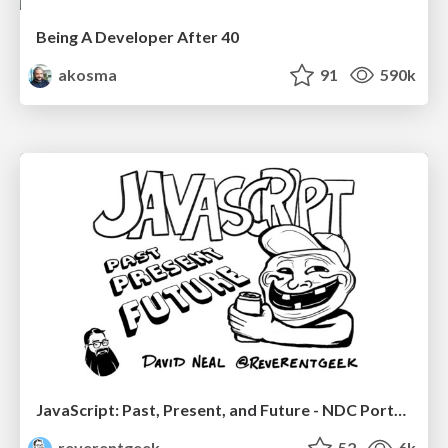
Being A Developer After 40
akosma
91
590k
JavaScript: Past, Present, and Future - NDC Porto 2020
reverentgeek
52
6k