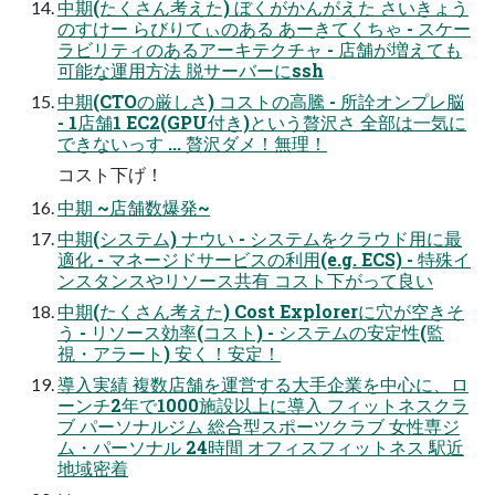
中期(たくさん考えた) ぼくがかんがえた さいきょう
のすけー らびりてぃのある あーきてくちゃ - スケー
ラビリティのあるアーキテクチャ - 店舗が増えても
可能な運用方法 脱サーバーにssh
中期(CTOの厳しさ) コストの高騰 - 所詮オンプレ脳
- 1店舗1 EC2(GPU付き)という贅沢さ 全部は一気に
できないっす ... 贅沢ダメ！無理！
コスト下げ！
中期 ~店舗数爆発~
中期(システム) ナウい - システムをクラウド用に最
適化 - マネージドサービスの利用(e.g. ECS) - 特殊イ
ンスタンスやリソース共有 コスト下がって良い
中期(たくさん考えた) Cost Explorerに穴が空きそ
う - リソース効率(コスト) - システムの安定性(監
視・アラート) 安く！安定！
導⼊実績 複数店舗を運営する⼤⼿企業を中⼼に、ロ
ーンチ2年で1000施設以上に導⼊ フィットネスクラ
ブ パーソナルジム 総合型スポーツクラブ 女性専ジ
ム・パーソナル 24時間 オフィスフィットネス 駅近
地域密着