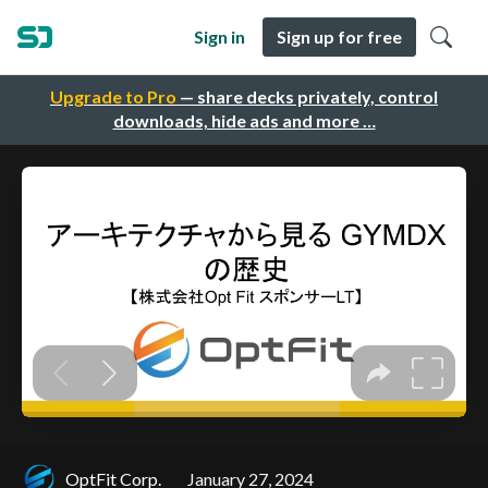
Sign in
Sign up for free
Upgrade to Pro
— share decks privately, control
downloads, hide ads and more …
OptFit Corp.
January 27, 2024