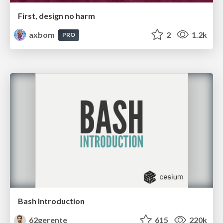
First, design no harm
axbom
2
1.2k
PRO
Bash Introduction
62gerente
615
220k