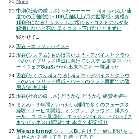
None
中期(社会の厳しさ) うわーーーー！ 考えられない速
度での店舗増加 - 100店舗以上/月の世界感 - 規模が
100倍になるとシステムは壊れる - コストのムダを
解消しないと死ぬ 早くコスト下げないとまずい
寝かせて...
現在 ~エッジデバイス~
現在(システム) ものは言いよう - デバイスとクラウ
ドのハイブリッド構成に向けてシステ ム開発中 - ハ
ードウェアSaaSだから出来ること 一周回った
現在(たくさん考えてる) 考え中 - デバイスとクラウ
ドのハイブリッド構成 - ハードのソフト両面での運
用方法 考え中
現在(社会の厳しさ) どうかな どうかな 絶賛祈祷中
まとめ - ３年間という短い期間で多くのフェーズを
経験 - サービス開始、オンプレ、クラウド、爆スケ
ール、コ スト最適化、エッジデバイス..... - おかげさ
までビジネスは順調です 本当？ 想定通り
We are hiring! シリーズBに向けて 一緒に開発をし
ませんか？ 待ってるで 待ってるで