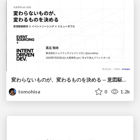
変わらないものが、変わるものを決める — 意図駆動開発 × イベントソーシング × イミュータブル | What Doesn't Change Decides What Can — IDD × Event Sourcing × Immutability
tomohisa
0
1.2k