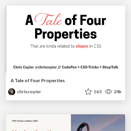
A Tale of Four Properties
chriscoyier
163
24k