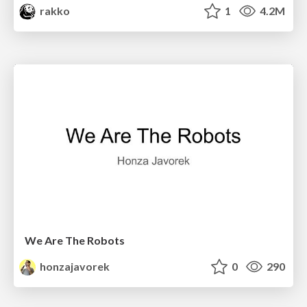
rakko
1
4.2M
We Are The Robots
honzajavorek
0
290