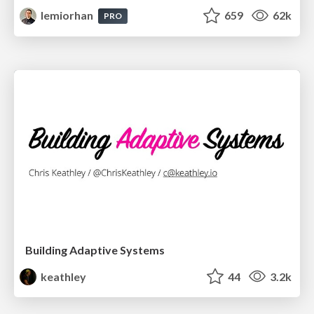
lemiorhan
659
62k
PRO
Building Adaptive Systems
keathley
44
3.2k