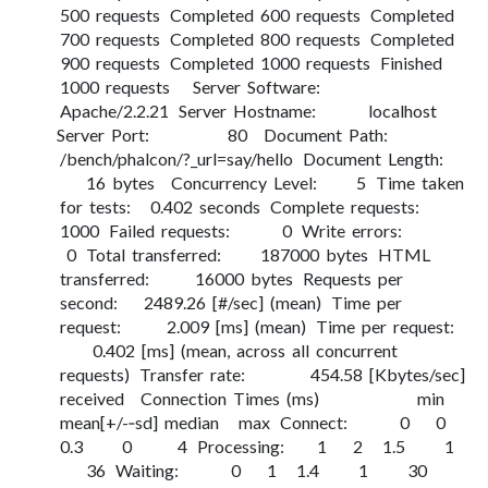
500 requests Completed 600 requests Completed
700 requests Completed 800 requests Completed
900 requests Completed 1000 requests Finished
1000 requests Server Software:
Apache/2.2.21 Server Hostname: localhost
Server Port: 80 Document Path:
/bench/phalcon/?_url=say/hello Document Length:
16 bytes Concurrency Level: 5 Time taken
for tests: 0.402 seconds Complete requests:
1000 Failed requests: 0 Write errors:
0 Total transferred: 187000 bytes HTML
transferred: 16000 bytes Requests per
second: 2489.26 [#/sec] (mean) Time per
request: 2.009 [ms] (mean) Time per request:
0.402 [ms] (mean, across all concurrent
requests) Transfer rate: 454.58 [Kbytes/sec]
received Connection Times (ms) min
mean[+/-­‐sd] median max Connect: 0 0
0.3 0 4 Processing: 1 2 1.5 1
36 Waiting: 0 1 1.4 1 30