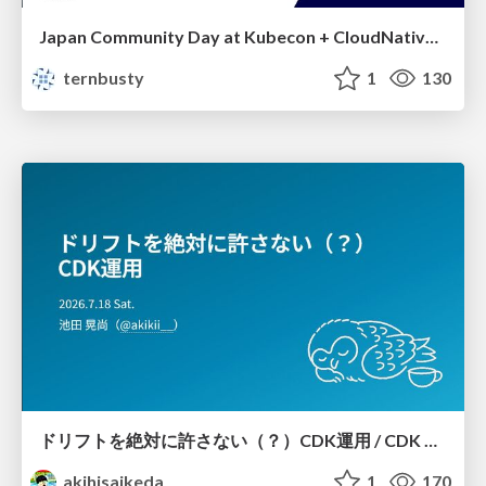
Japan Community Day at Kubecon + CloudNativeCon Japan 2026: Learning Container Privilege Control by Building My Own Low-Level Container Runtime
ternbusty
1
130
ドリフトを絶対に許さない（？）CDK運用 / CDK Ops with Zero Tolerance for Drifts (?)
akihisaikeda
1
170