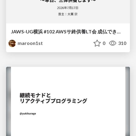
JAWS-UG横浜 #102 AWSサ終供養LT会 成仏できない AWS サービスたち 〜本日、三体供養します〜
maroon1st
0
310