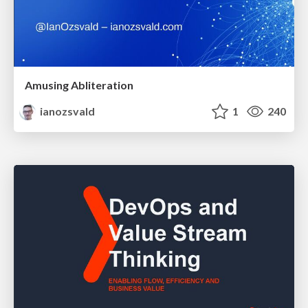
Amusing Abliteration
ianozsvald
1
240