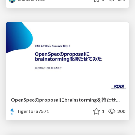
OpenSpecのproposalにbrainstormingを持たせてみた
tigertora7571
1
200