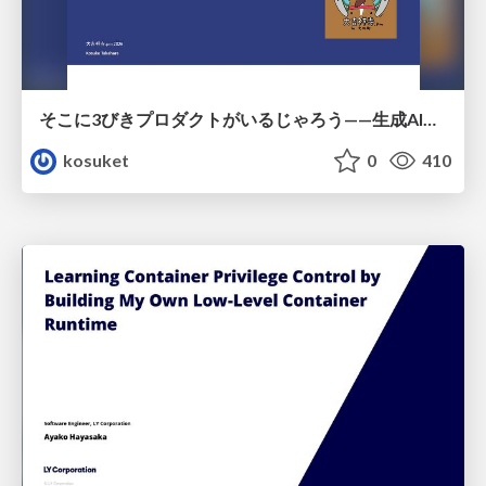
そこに3びきプロダクトがいるじゃろう——生成AI時代における“価値が届かない理由”の構造
kosuket
0
410