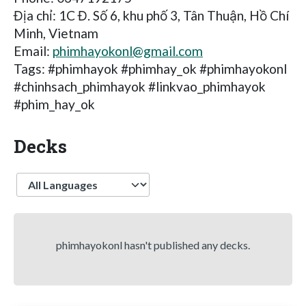
Địa chỉ: 1C Đ. Số 6, khu phố 3, Tân Thuận, Hồ Chí
Minh, Vietnam
Email:
phimhayokonl@gmail.com
Tags: #phimhayok #phimhay_ok #phimhayokonl
#chinhsach_phimhayok #linkvao_phimhayok
#phim_hay_ok
Decks
Language
phimhayokonl hasn't published any decks.