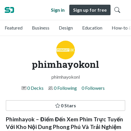
Sign in
Sign up for free
Featured
Business
Design
Education
How-to &
phimhayokonl
phimhayokonl
0 Decks
0 Following
0 Followers
0 Stars
Phimhayok – Điểm Đến Xem Phim Trực Tuyến
Với Kho Nội Dung Phong Phú Và Trải Nghiệm