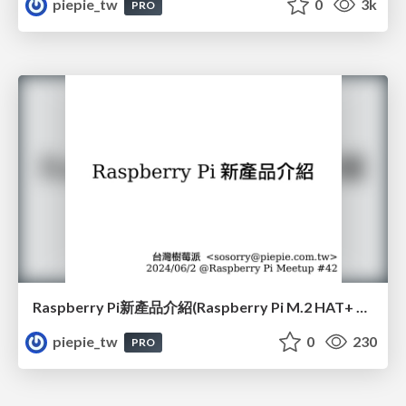
piepie_tw
0
3k
PRO
Raspberry Pi新產品介紹(Raspberry Pi M.2 HAT+ 和 Raspberry Pi AI Kit)(#42)
piepie_tw
0
230
PRO