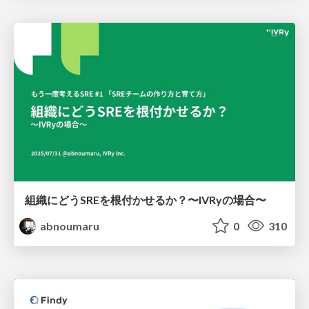
組織にどうSREを根付かせるか？〜IVRyの場合〜
abnoumaru
0
310