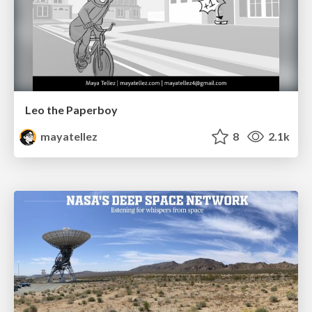
Leo the Paperboy
mayatellez
8
2.1k