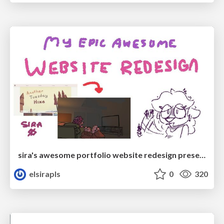
sira's awesome portfolio website redesign presentation
elsirapls
0
320