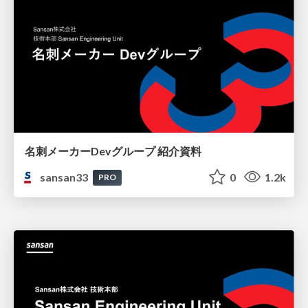
名刺メーカーDevグループ 紹介資料
sansan33
0
1.2k
PRO