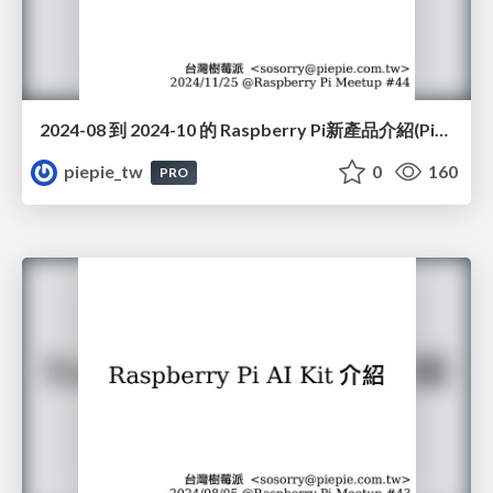
2024-08 到 2024-10 的 Raspberry Pi新產品介紹(Pico 2, microSD, Bumper, AI Camera, AI HAT+)(#44)
piepie_tw
0
160
PRO