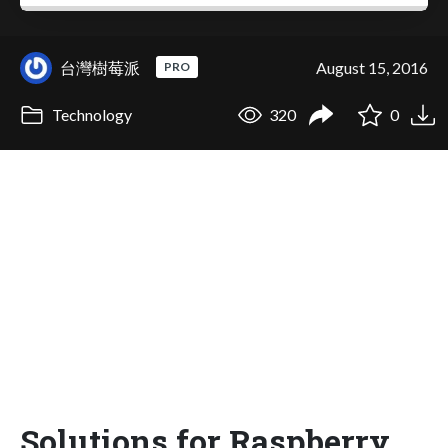
台灣樹莓派
August 15, 2016
PRO
Technology
320
0
Solutions for Raspberry