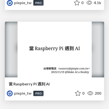
piepie_tw
0
4.1k
PRO
當 Raspberry Pi 遇到 AI
piepie_tw
0
200
PRO