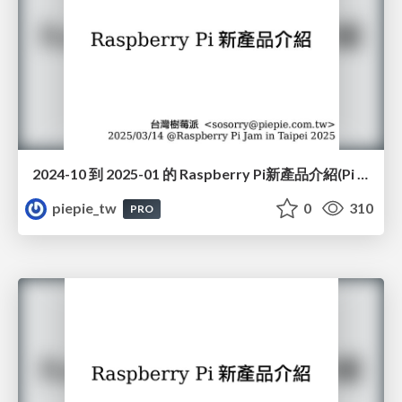
2024-10 到 2025-01 的 Raspberry Pi新產品介紹(Pi 5/16GB, Touch Display 2, Pi 500, Raspberry Pi Monitor, Pico 2W, USB 3 Hub, Raspberry Pi Carbon Removal Credit)(#JAM2025)
piepie_tw
0
310
PRO