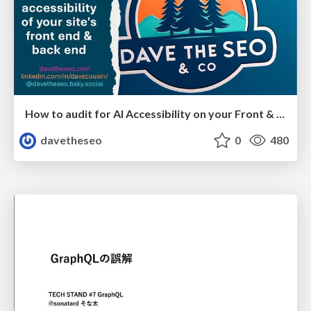
How to audit for AI Accessibility on your Front & Back End
davetheseo
0
480