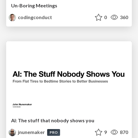
Un-Boring Meetings
codingconduct
0
360
AI: The stuff that nobody shows you
jnunemaker
9
870
PRO