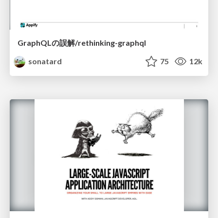
GraphQLの誤解/rethinking-graphql
sonatard
75
12k