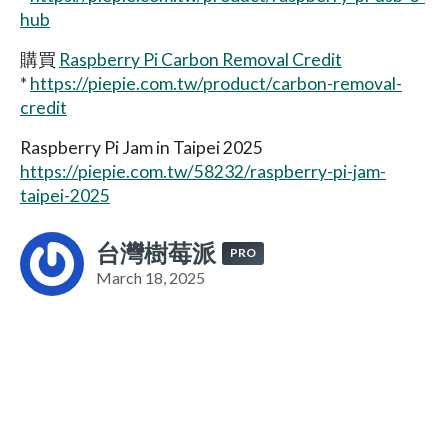
hub
購買
Raspberry Pi Carbon Removal Credit
*
https://piepie.com.tw/product/carbon-removal-
credit
Raspberry Pi Jam in Taipei 2025
https://piepie.com.tw/58232/raspberry-pi-jam-
taipei-2025
台灣樹莓派
PRO
March 18, 2025