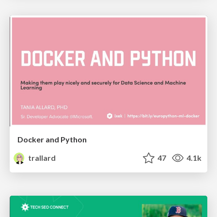
Docker and Python
trallard
47
4.1k