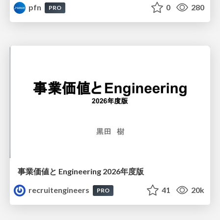
pfn
0
280
PRO
事業価値と Engineering 2026年度版
recruitengineers
41
20k
PRO