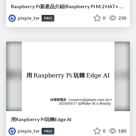
Raspberry Pi新產品介紹(Raspberry Pi M.2 HAT+ 和 Raspberry Pi AI Kit)(#42)
piepie_tw
0
230
PRO
用Raspberry Pi玩轉Edge AI
piepie_tw
0
180
PRO