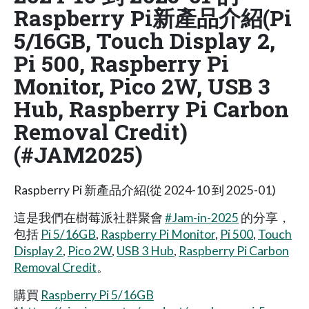
Raspberry Pi新產品介紹(Pi
5/16GB, Touch Display 2,
Pi 500, Raspberry Pi
Monitor, Pico 2W, USB 3
Hub, Raspberry Pi Carbon
Removal Credit)
(#JAM2025)
Raspberry Pi 新產品介紹(從 2024-10 到 2025-01)
這是我們在樹莓派社群聚會
#Jam-in-2025
的分享，
包括
Pi 5/16GB
,
Raspberry Pi Monitor
,
Pi 500
,
Touch
Display 2
,
Pico 2W
,
USB 3 Hub
,
Raspberry Pi Carbon
Removal Credit
。
購買
Raspberry Pi 5/16GB