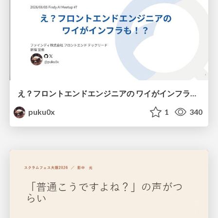
え？フロントエンドエンジニアの ワイがインフラも！？
puku0x
1
340