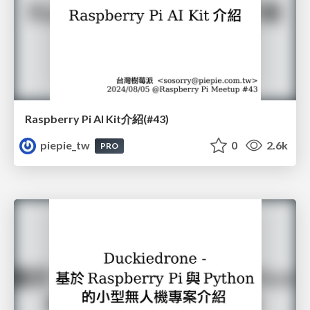
Raspberry Pi AI Kit介紹(#43)
piepie_tw
0
2.6k
PRO