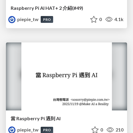
Raspberry Pi AI HAT+ 2 介紹(#49)
piepie_tw
0
4.1k
PRO
當 Raspberry Pi 遇到 AI
piepie_tw
0
210
PRO