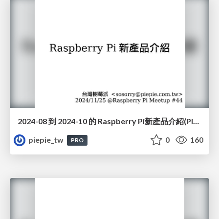
2024-08 到 2024-10 的 Raspberry Pi新產品介紹(Pico 2, microSD, Bumper, AI Camera, AI HAT+)(#44)
piepie_tw
0
160
PRO