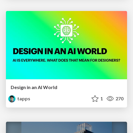
Design in an AI World
tapps
1
270