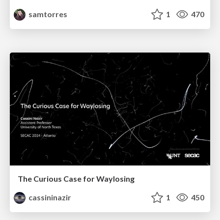
samtorres
1
470
The Curious Case for Waylosing
cassininazir
1
450