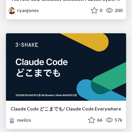
ryanjones
0
200
Claude Code どこまでも/ Claude Code Everywhere
nwiizo
66
57k