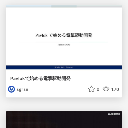
Pavlokで始める電撃駆動開発
sgrsn
0
170