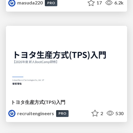
masuda220
17
6.2k
PRO
トヨタ⽣産⽅式(TPS)⼊⾨
recruitengineers
2
530
PRO