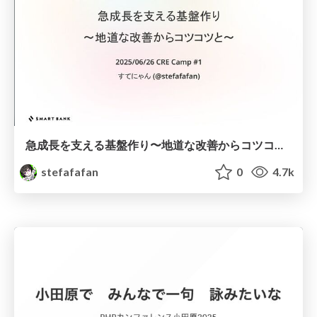
急成長を支える基盤作り〜地道な改善からコツコツと〜 #cre_meetup
stefafafan
0
4.7k