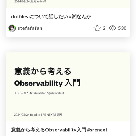
dotfiles について話したい #湘なんか
stefafafan
2
530
意義から考えるObservability入門 #srenext