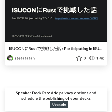
ISUCONにRustで挑戦した話 / Participating in ISUCON with Rust
stefafafan
0
1.4k
Speaker Deck Pro:
Add privacy options and
schedule the publishing of your decks
Upgrade