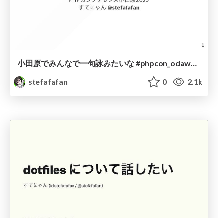
小田原でみんなで一句詠みたいな #phpcon_odawara
stefafafan
0
2.1k