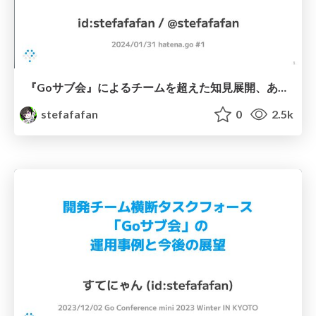
『Goサブ会』によるチームを超えた知見展開、あるいは hatena.go に対する期待 #hatenago
stefafafan
0
2.5k