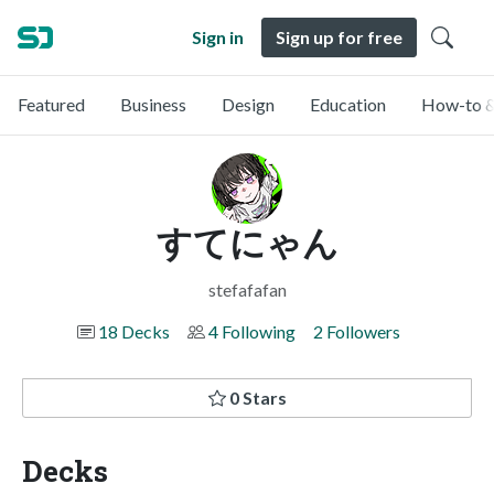
Sign in
Sign up for free
Featured
Business
Design
Education
How-to &
すてにゃん
stefafafan
18 Decks
4 Following
2 Followers
0 Stars
Decks