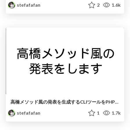
stefafafan
2
1.6k
高橋メソッド風の発表を生成するCLIツールをPHPで作った #phpcon_odawara
stefafafan
1
1.7k