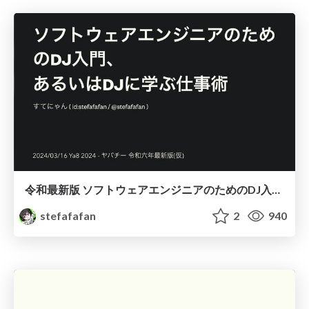
令和最新版 ソフトウェアエンジニアのためのDJ入門、あるいはDJに学ぶ仕事術 #ya8
stefafafan
2
940