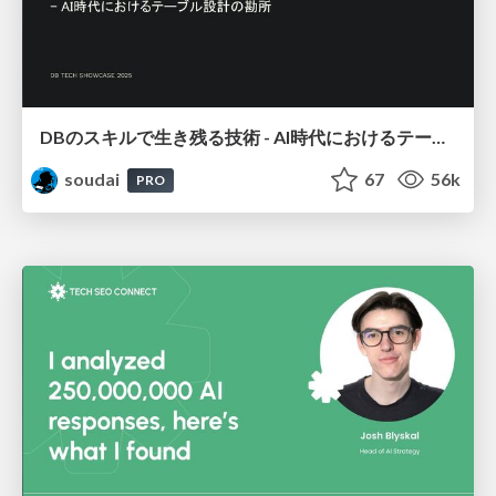
DBのスキルで生き残る技術 - AI時代におけるテーブル設計の勘所
soudai
67
56k
PRO