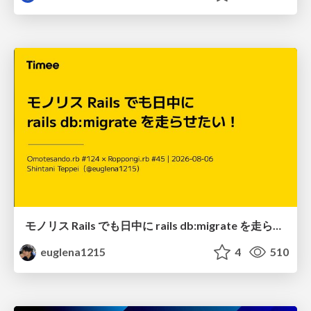
モノリス Rails でも日中に rails db:migrate を走らせたい！ / Daytime rails db:migrate on Monolithic Rails!
euglena1215
4
510