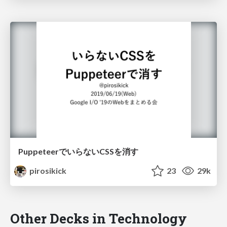
PuppeteerでいらないCSSを消す
pirosikick
23
29k
Other Decks in Technology