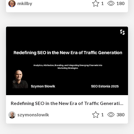
mkilby
1
180
Redefining SEO in the New Era of Traffic Generation
szymonslowik
1
380