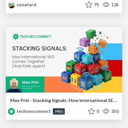
sonatard
75
12k
Max Prin - Stacking Signals: How International SEO Comes Together (And Falls Apart)
techseoconnect
0
350
PRO