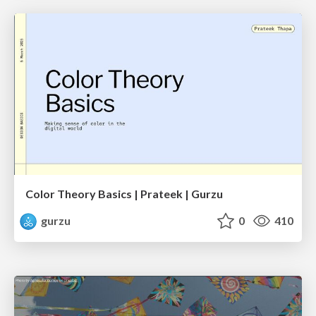
Color Theory Basics | Prateek | Gurzu
gurzu
0
410