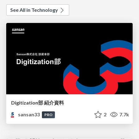
See All in Technology
Digitization部 紹介資料
sansan33
2
7.7k
PRO