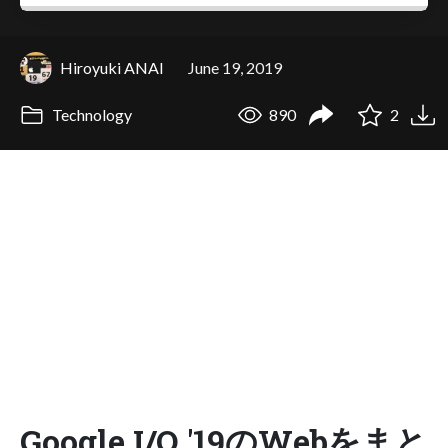
Hiroyuki ANAI
June 19, 2019
Technology
890
2
Google I/O '19のWebをまと