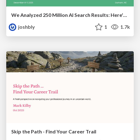
We Analyzed 250 Million AI Search Results: Here's What I Found
joshbly
1
1.7k
Skip the Path - Find Your Career Trail