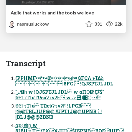
Agile that works and the tools we love
rasmusluckow
331
22k
Transcript
(PPHMF*0ͷ 8FCΛ·ͱΊΔձ
 8FC  !QJSPTJLJDL
ϑϩϯτΤϯυΤΩεύʔτνʔϜ w ࡢ೔ɺ௕ঁ͕࢈·Ε·ͨ͠!
ϑϩϯτΤϯυ ΤΩεύʔτνʔϜ !LPCB
!@@TBLJUP@@ !UPTIJ@@UPNB ࢲ !
[BLJ@@@ZBNB
զʑ͕ݟͨಈը w
8IBUT/FXXJUI$ISPNFBOEUIF