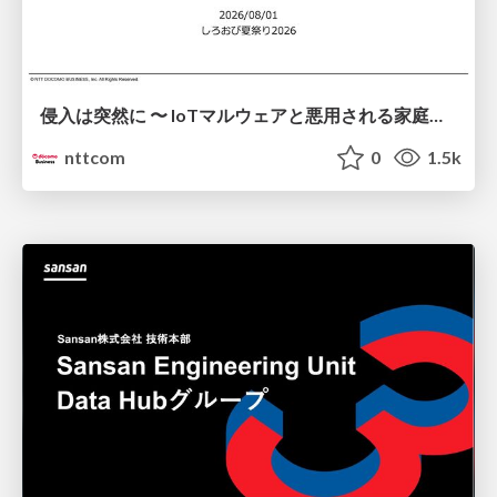
侵入は突然に 〜 IoTマルウェアと悪用される家庭の機器 ～ / When Intrusion Strikes: IoT Malware and the Abuse of Home Devices
nttcom
0
1.5k