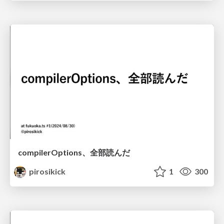
compilerOptions、全部読んだ
pirosikick
1
300