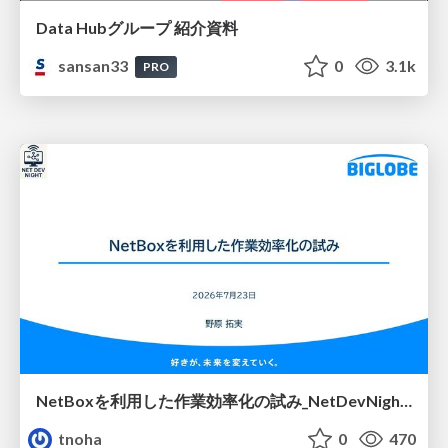
Data Hubグループ 紹介資料
sansan33
0
3.1k
PRO
NetBoxを利用した作業効率化の試み_NetDevNight4
tnoha
0
470