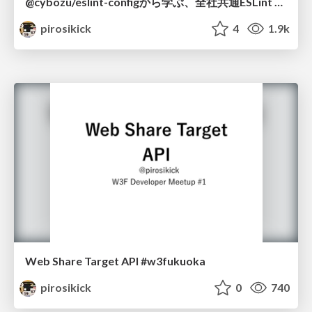
@cybozu/eslint-configから学ぶ、全社共通ESLint configの運用
pirosikick
4
1.9k
Web Share Target API #w3fukuoka
pirosikick
0
740