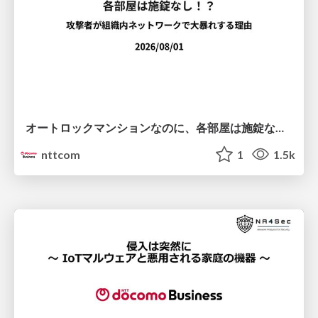
オートロックマンションなのに、各部屋は施錠なし！？ 攻撃者が組織内ネットワークで大暴れする理由 / The Front Door Is Locked, but the Rooms Are Wide Open: Why Attackers Move Freely Inside Enterprise Networks
nttcom
1
1.5k