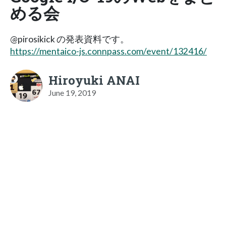
める会
@pirosikick の発表資料です。
https://mentaico-js.connpass.com/event/132416/
Hiroyuki ANAI
June 19, 2019