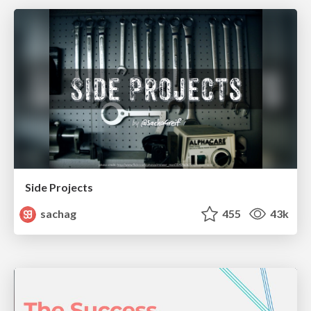
Side Projects
sachag
455
43k