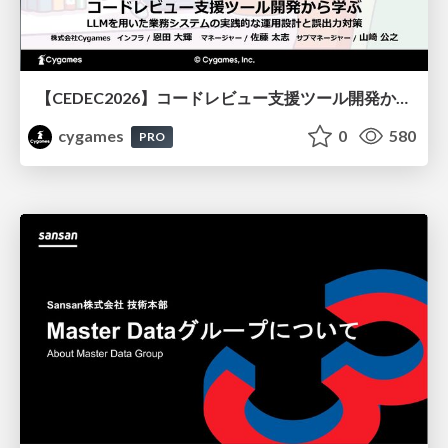
【CEDEC2026】コードレビュー支援ツール開発から学ぶ：LLMを用いた業務システムの実践的な運用設計と誤出力対策
cygames
0
580
PRO